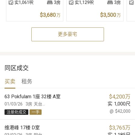
实1,061呎
3房
实1,129呎
3房
$3,680
$3,500
万
万
更多豪宅
同区成交
买卖
租务
$
4,200万
63 Pokfulam 1座 32楼 A室
实
1,000
尺
01/03/26
3房
天台...
@
$42,000
注册处成交
一手
$
3,765万
维港峰 17楼 D室
实
1,185
尺