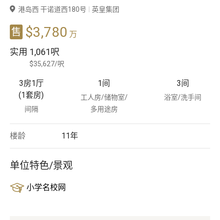
港岛西 干诺道西180号
英皇集团
豪宅专家
$3,780
售
万
豪宅分行
实用
1,061呎
$35,627/呎
3房1厅
1
间
3
间
(1套房)
工人房/储物室/
浴室/洗手间
间隔
多用途房
楼龄
11
年
单位特色/景观
小学名校网