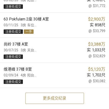
03/02/26
3房
阳台...
@
$31,772
注册处成交
$
2,900万
63 Pokfulam 2座 30楼 A室
实
858
尺
03/11/25
3房
车位...
@
$33,799
注册处成交
一手
$
3,388万
尚岭 37楼 A室
实
1,032
尺
30/07/25
3房
天台...
@
$32,829
注册处成交
$
5,120万
维港峰 37楼 B室
实
1,702
尺
02/09/24
4房
阳台...
@
$30,082
注册处成交
更多成交纪录