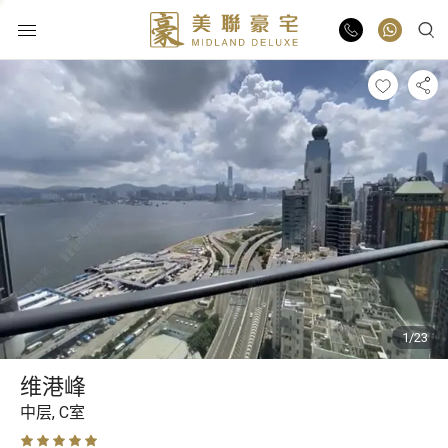
物业出售
物业出租
业主放盘
豪宅报告
1/23
豪宅资讯
维港峰
更多楼盘
中层,
C室