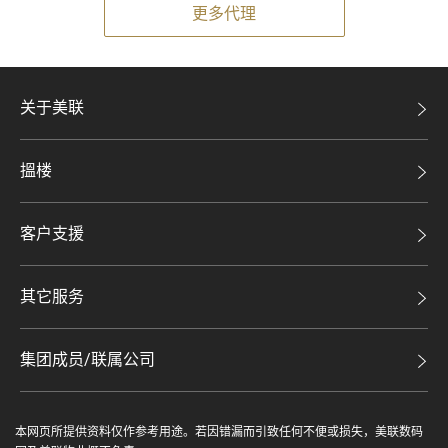
更多代理
关于美联
美联集团
搵楼
投资者关系
二手盘
集团动态
客户支援
租盘
人才招募
自助放盘
买卖流程
其它服务
网站地图
豪宅专家
豪宅资讯
豪宅分行
集团成员/联属公司
美联精英会
查询热线
美联物业
美联慈善基金
联络我们
本网页所提供资料仅作参考用途。若因错漏而引致任何不便或损失，美联数码
鋑联控股*