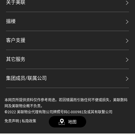
关于美联
美联集团
搵楼
投资者关系
二手盘
集团动态
客户支援
租盘
人才招募
自助放盘
买卖流程
其它服务
网站地图
豪宅专家
豪宅资讯
豪宅分行
集团成员/联属公司
美联精英会
查询热线
美联物业
美联慈善基金
联络我们
本网页所提供资料仅作参考用途。若因错漏而引致任何不便或损失，美联数码
鋑联控股*
登入 / 注册
美善会
网及美联物业概不负责。
缴款方式
©2022 美联物业代理有限公司牌照号码C-000982及或其有联繫公司
美联工商铺*
资深好友
免责声明
|
私隐政策
地图
繁
EN
美联中国
地产代理管理协会