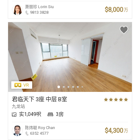
萧丽珍
Lorin Siu
$8,000
万
9813 3828
君临天下 3座 中层 B室
九龙站
实1,049呎
3房
陈炜聪
Roy Chan
$4,300
万
6352 4577