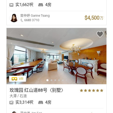
实1,662呎
4房
曾仲婷
Garine Tsang
$4,500
万
6683 3710
玫瑰园 红山道88号〈别墅〉
大潭 / 石澳
实3,314呎
4房