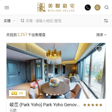
物业出售
热门搜索
2,357
共找到
个出售楼盘
排序
物业出租
康乐园
比华利山
骏景园/御龙山
业主放盘
主题搵楼
豪宅报告
区域
景观
单位特色
豪宅资讯
更多楼盘
峻峦 (Park Yoho) Park Yoho Genova 2A期 29座 高层 A室
元朗