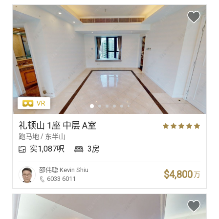
礼顿山 1座 中层 A室
跑马地 / 东半山
实1,087呎
3房
邵伟聪
Kevin Shiu
$4,800
万
6033 6011