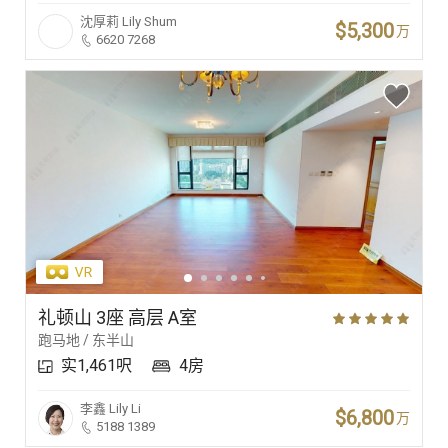
沈厚莉
Lily Shum
$5,300
万
6620 7268
礼顿山 3座 高层 A室
跑马地 / 东半山
实1,461呎
4房
李鑫
Lily Li
$6,800
万
5188 1389