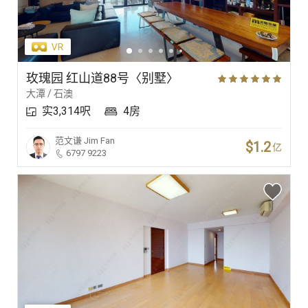
玫瑰园 红山道88号〈别墅〉
大潭 / 石澳
实3,314呎
4房
范文谦
Jim Fan
$1.2
亿
6797 9223