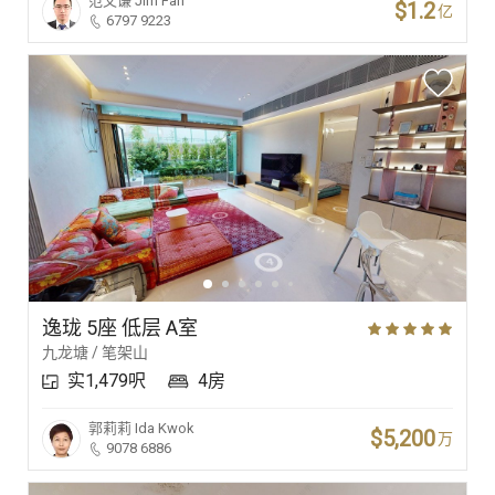
范文谦
Jim Fan
$1.2
亿
6797 9223
逸珑 5座 低层 A室
九龙塘 / 笔架山
实1,479呎
4房
郭莉莉
Ida Kwok
$5,200
万
9078 6886