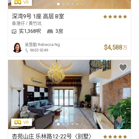
深湾9号 1座 高层 B室
香港仔 / 黄竹坑
实1,368呎
3房
吴慧勤
Rebecca Ng
$4,588
万
9655 9249
杏苑山庄 乐林路12-22号〈别墅〉