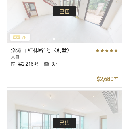
已售
涤涛山 红林路1号〈别墅〉
大埔
实2,216呎
3房
$2,680
万
已售