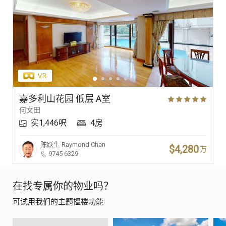
嘉多利山花园 低层 A室
何文田
实1,446呎
4房
陈跃生
Raymond Chan
$4,280
万
9745 6329
在找专属你的物业吗？
可试用我们的主题搵楼功能