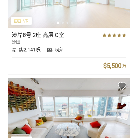
溱岸8号 2座 高层 C室
沙田
实2,141呎
5房
$5,500
万