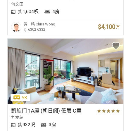
何文田
实1,604呎
4房
黄一鸣
Chris Wong
$4,100
万
6302 6332
凯旋门 1A座 (朝日阁) 低层 C室
九龙站
实932呎
3房