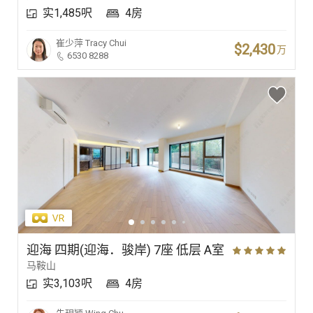
实1,485呎
4房
豪宅专家
崔少萍
Tracy Chui
$2,430
万
6530 8288
豪宅分行
迎海 四期(迎海．骏岸) 7座 低层 A室
马鞍山
实3,103呎
4房