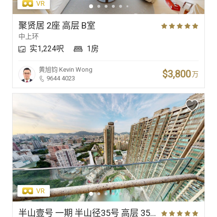
聚贤居 2座 高层 B室
中上环
实1,224呎
1房
黄旭钧
Kevin Wong
$3,800
万
9644 4023
半山壹号 一期 半山径35号 高层 35室