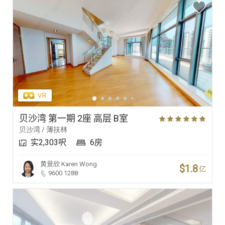
贝沙湾 第一期 2座 高层 B室
贝沙湾 / 薄扶林
实2,303呎
6房
黄景欣
Karen Wong
$1.8
亿
9600 1288