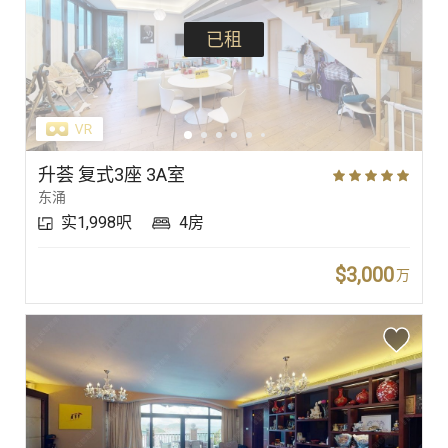
已租
升荟 复式3座 3A室
东涌
实1,998呎
4房
$3,000
万