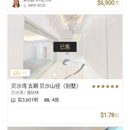
朱玥颖
Wing Chu
$6,900
万
6893 9228
已售
贝沙湾 五期 贝沙山径〈别墅〉
贝沙湾 / 薄扶林
实3,601呎
4房
$1.78
亿