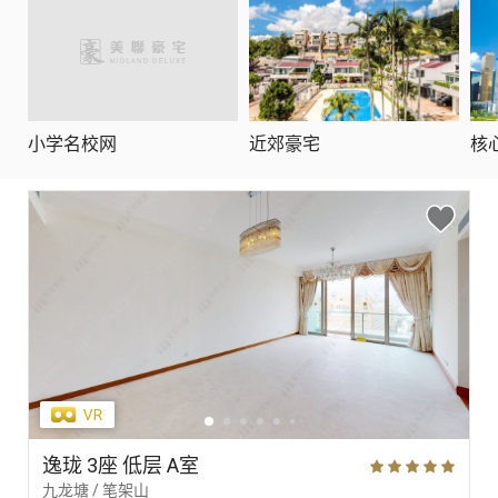
小学名校网
近郊豪宅
核
逸珑 3座 低层 A室
九龙塘 / 笔架山