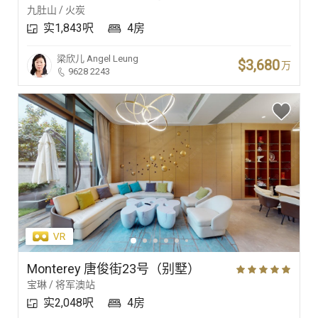
九肚山 / 火炭
实1,843呎
4房
梁欣儿
Angel Leung
$3,680
万
9628 2243
Monterey 唐俊街23号（别墅）
宝琳 / 将军澳站
实2,048呎
4房