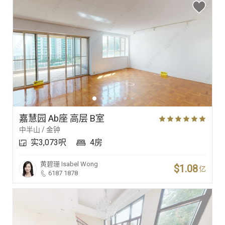
嘉慧园 Ab座 高层 B室
中半山 / 金钟
实3,073呎
4房
黄碧珊
Isabel Wong
$1.08
亿
6187 1878