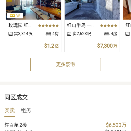
玫瑰园 红山道88号〈别墅〉
红山半岛 一期 棕榈径〈别墅〉
实3,314呎
4房
实2,623呎
4房
$1.2
$7,300
亿
万
更多豪宅
同区成交
买卖
租务
$
6,500万
辉百苑 2楼