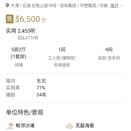
大潭 / 石澳 白笔山道18号
信和集团 / 华懋集团 / 丹枫
...
展开
豪宅专家
$6,500
售
万
豪宅分行
实用
2,455呎
$26,477/呎
5房2厅
1
间
4
间
(1套房)
工人房/储物室/
浴室/洗手间
间隔
多用途房
座向
东北
实用率
71%
楼龄
34
年
单位特色/景观
毗邻沙滩
无敌海景