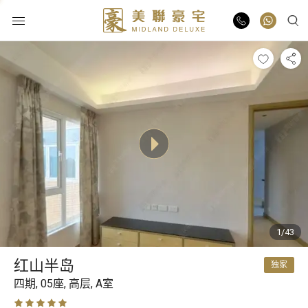
物业出售
物业出租
业主放盘
豪宅报告
1/43
豪宅资讯
红山半岛
独家
更多楼盘
四期,
05座,
高层,
A室