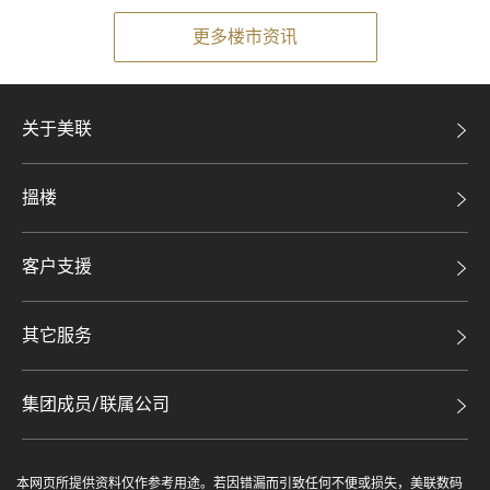
更多楼市资讯
关于美联
美联集团
搵楼
投资者关系
二手盘
集团动态
客户支援
租盘
人才招募
自助放盘
买卖流程
其它服务
网站地图
豪宅专家
豪宅资讯
豪宅分行
集团成员/联属公司
美联精英会
查询热线
美联物业
美联慈善基金
联络我们
本网页所提供资料仅作参考用途。若因错漏而引致任何不便或损失，美联数码