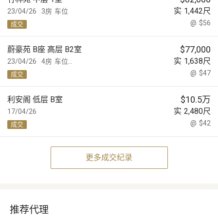
实
1,442
尺
23/04/26
3房
车位
@
$56
成交
$
77,000
蔚豪苑 B座 高层 B2室
实
1,638
尺
23/04/26
4房
车位...
@
$47
成交
$
10.5万
利安阁 低层 B室
实
2,480
尺
17/04/26
@
$42
成交
更多成交纪录
推荐代理