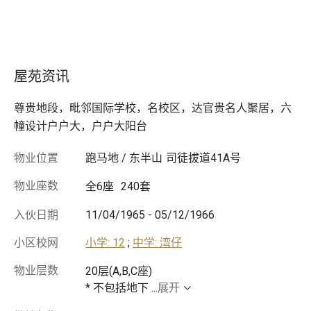
屋苑资讯
尊贵地段，毗邻国际学校，名校区，达官贵名人聚居，六
幢设计户户大，户户大阳台
物业位置
跑马地 / 东半山
司徒拔道41A号
物业座数
全6座
240套
入伙日期
11/04/1965
-
05/12/1966
小区校网
小学: 12
;
中学: 湾仔
物业层数
20层(A,B,C座)
* 不包括地下
...
展开