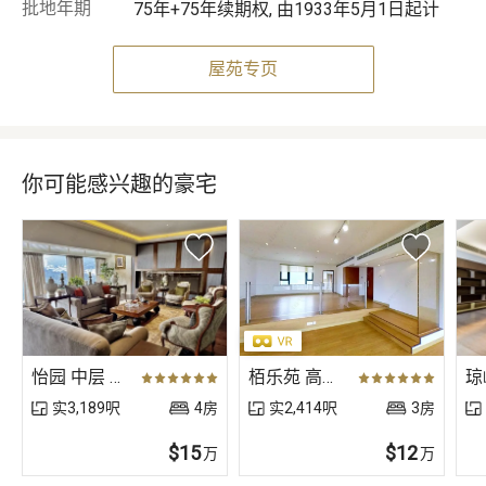
批地年期
75年+75年续期权, 由1933年5月1日起计
屋苑专页
你可能感兴趣的豪宅
怡园 中层 A6室
栢乐苑 高层 B室
实3,189呎
4房
实2,414呎
3房
$15
$12
万
万