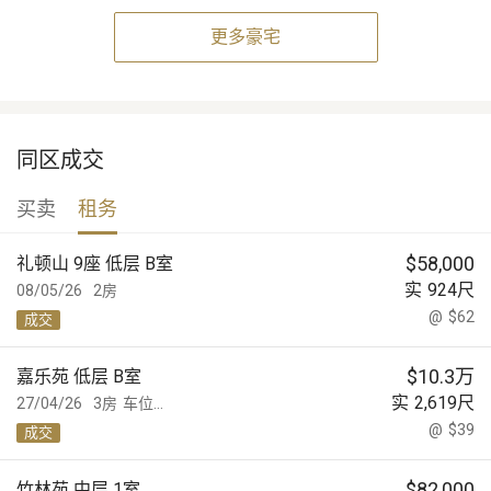
更多豪宅
同区成交
买卖
租务
$
58,000
礼顿山 9座 低层 B室
实
924
尺
08/05/26
2房
@
$62
成交
$
10.3万
嘉乐苑 低层 B室
实
2,619
尺
27/04/26
3房
车位...
@
$39
成交
$
82,000
竹林苑 中层 1室