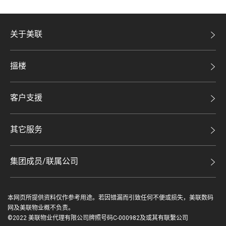
关于美联
美联集团
搵楼
投资者关系
二手盘
集团动态
客户支援
租盘
人才招募
自助放盘
买卖流程
其它服务
网站地图
豪宅专家
豪宅资讯
豪宅分行
集团成员/联属公司
美联精英会
查询热线
美联物业
美联慈善基金
联络我们
本网页所提供资料仅作参考用途。若因错漏而引致任何不便或损失，美联数码
鋑联控股*
美善会
网及美联物业概不负责。
缴款方式
©2022 美联物业代理有限公司牌照号码C-000982及或其有联繫公司
美联工商铺*
资深好友