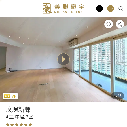
物业出售
物业出租
业主放盘
豪宅报告
1/46
豪宅资讯
玫瑰新邨
减价
更多楼盘
A座,
中层,
2室