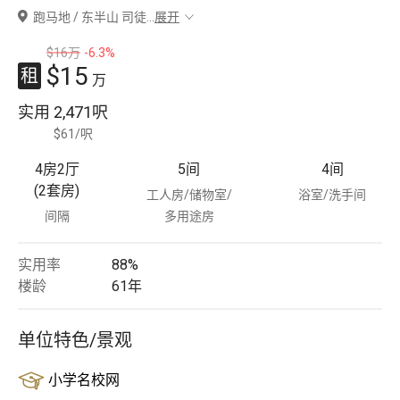
跑马地 / 东半山 司徒
...
展开
豪宅专家
$16万
-6.3%
$15
租
豪宅分行
万
实用
2,471呎
$61/呎
4房2厅
5
间
4
间
(2套房)
工人房/储物室/
浴室/洗手间
间隔
多用途房
实用率
88%
楼龄
61
年
单位特色/景观
小学名校网