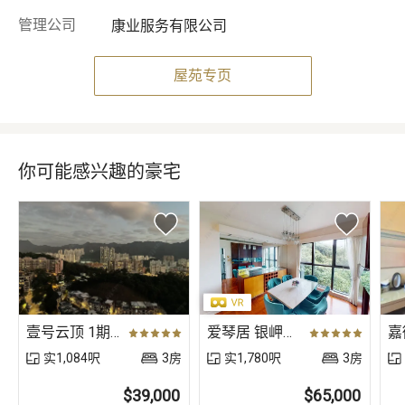
管理公司
康业服务有限公司
屋苑专页
你可能感兴趣的豪宅
壹号云顶 1期 5座 高层 A室
爱琴居 银岬路5号〈别墅〉
实1,084呎
3房
实1,780呎
3房
$39,000
$65,000