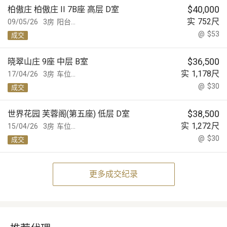
$
40,000
柏傲庄 柏傲庄 II 7B座 高层 D室
实
752
尺
09/05/26
3房
阳台...
@
$53
成交
$
36,500
晓翠山庄 9座 中层 B室
实
1,178
尺
17/04/26
3房
车位...
@
$30
成交
$
38,500
世界花园 芙蓉阁(第五座) 低层 D室
实
1,272
尺
15/04/26
3房
车位...
@
$30
成交
更多成交纪录