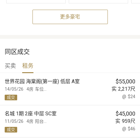
更多豪宅
同区成交
买卖
租务
$
55,000
世界花园 海棠阁(第一座) 低层 A室
实
2,217
尺
14/05/26
4房
车位...
@
$24
成交
$
45,000
名城 1期 2座 中层 SC室
实
959
尺
11/05/26
4房
阳台...
@
$46
成交