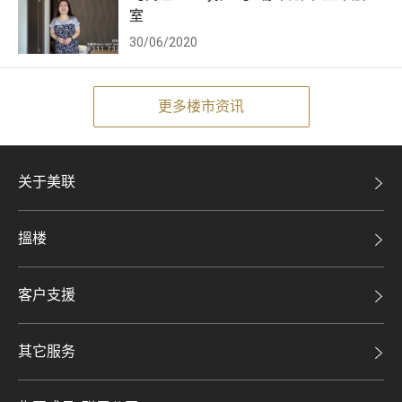
室
30/06/2020
更多楼市资讯
关于美联
美联集团
搵楼
投资者关系
二手盘
集团动态
客户支援
租盘
人才招募
自助放盘
买卖流程
其它服务
网站地图
豪宅专家
豪宅资讯