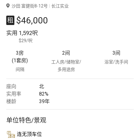
沙田 富健街8-12号
长江实业
豪宅专家
$46,000
租
豪宅分行
实用
1,592呎
$29/呎
3房
2
间
3
间
(1套房)
工人房/储物室/
浴室/洗手间
间隔
多用途房
座向
北
实用率
82%
楼龄
39
年
单位特色/景观
连无顶车位