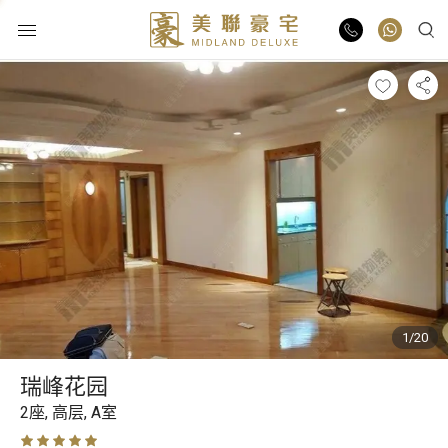
物业出售
物业出租
业主放盘
豪宅报告
1/20
豪宅资讯
瑞峰花园
更多楼盘
2座,
高层,
A室