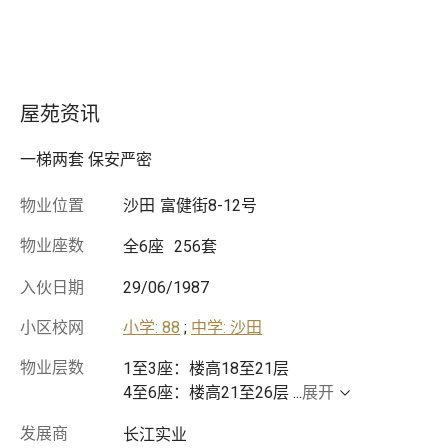
屋苑资讯
一梯两套 保安严密
物业位置
沙田
富健街8-12号
物业座数
全6座
256套
入伙日期
29/06/1987
小区校网
小学: 88
;
中学: 沙田
物业层数
1至3座：楼高18至21层
4至6座：楼高21至26层
...
展开
发展商
长江实业