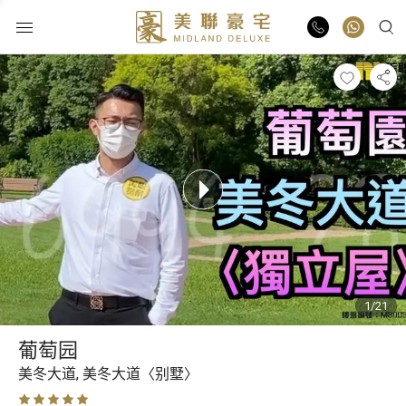
物业出售
物业出租
业主放盘
豪宅报告
1/21
豪宅资讯
葡萄园
更多楼盘
美冬大道,
美冬大道〈别墅〉