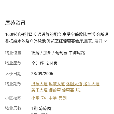
屋苑资讯
160座洋房别墅 交通设施的配套,享受宁静欧陆生活 会所设
香槟嬉水池及户外泳池,阅览室红葡萄宴会厅,童真
...
展开
物业位置
锦綉 / 加州 / 葡萄园
牛潭尾路
物业座数
全31座
214套
入伙日期
28/09/2006
物业期数
贝翠大道
玛歌大道
洛图大道
洛菲大道
美冬大道
御葡萄
葡萄荟
1期
小区校网
小学: 74
;
中学: 元朗
物业层数
1期 葡萄园：