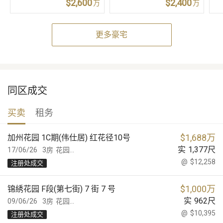
$2,600
$2,400
万
万
更多豪宅
同区成交
买卖
租务
$
1,688万
加州花园 1C期(伟仕居) 红花径10号
实
1,377
尺
17/06/26
3房
花园...
@
$12,258
注册处成交
$
1,000万
锦綉花园 F段(第七街) 7 街 7 号
实
962
尺
09/06/26
3房
花园...
@
$10,395
注册处成交