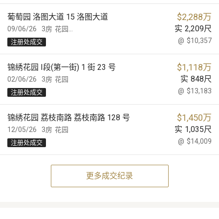
$
2,288万
葡萄园 洛图大道 15 洛图大道
实
2,209
尺
09/06/26
3房
花园...
@
$10,357
注册处成交
$
1,118万
锦綉花园 I段(第一街) 1 街 23 号
实
848
尺
02/06/26
3房
花园
@
$13,183
注册处成交
$
1,450万
锦綉花园 荔枝南路 荔枝南路 128 号
实
1,035
尺
12/05/26
3房
花园
@
$14,009
注册处成交
更多成交纪录