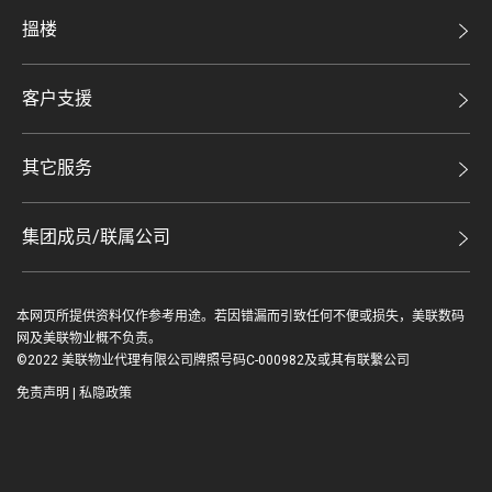
美联集团
搵楼
投资者关系
二手盘
集团动态
客户支援
租盘
人才招募
自助放盘
买卖流程
其它服务
网站地图
豪宅专家
豪宅资讯
豪宅分行
集团成员/联属公司
美联精英会
查询热线
美联物业
美联慈善基金
联络我们
本网页所提供资料仅作参考用途。若因错漏而引致任何不便或损失，美联数码
鋑联控股*
美善会
网及美联物业概不负责。
缴款方式
©2022 美联物业代理有限公司牌照号码C-000982及或其有联繫公司
美联工商铺*
资深好友
免责声明
|
私隐政策
美联中国
登入 / 注册
地产代理管理协会
美联澳门
繁
EN
美联金融集团