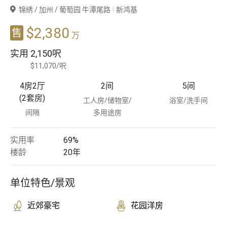
锦綉 / 加州 / 葡萄园 牛潭尾路
新鸿基
豪宅专家
$2,380
售
万
豪宅分行
实用
2,150呎
$11,070/呎
4房2厅
2
间
5
间
(2套房)
工人房/储物室/
浴室/洗手间
间隔
多用途房
实用率
69%
楼龄
20
年
单位特色/景观
近郊豪宅
花园洋房