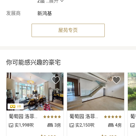
2层
...
展开
发展商
新鸿基
屋苑专页
你可能感兴趣的豪宅
葡萄园 洛菲大道 洛菲大道〈别墅〉
葡萄园 洛菲大道 洛菲大道〈别墅〉
实1,998呎
3房
实2,150呎
4房