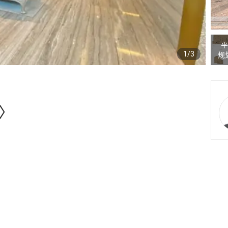
平
1/3
规
〉