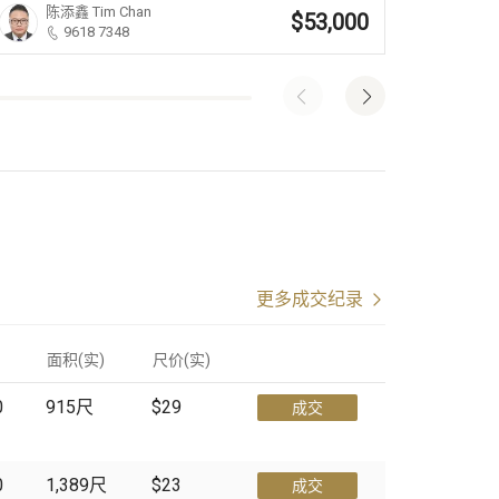
陈添鑫
Tim Chan
陈
$53,000
9618 7348
更多成交纪录
面积(实)
尺价
(
实
)
0
915
尺
$29
成交
0
1,389
尺
$23
成交