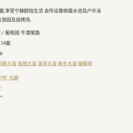
配套,享受宁静欧陆生活 会所设香槟嬉水池及户外泳
方游园及烧烤场,
 / 葡萄园
牛潭尾路
214套
06
玛歌大道
洛图大道
洛菲大道
美冬大道
御葡萄
中学: 元朗
园：