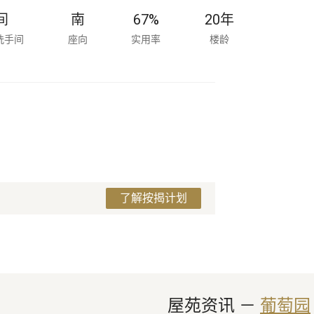
间
南
67%
20
年
洗手间
座向
实用率
楼龄
了解按揭计划
屋苑资讯
 － 
葡萄园