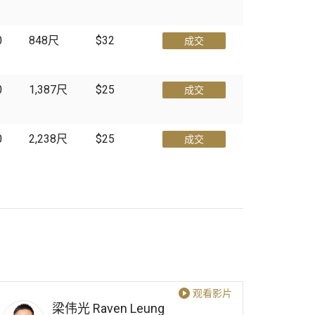
0
848
尺
$32
成交
0
1,387
尺
$25
成交
0
2,238
尺
$25
成交
观看影片
梁伟光
Raven Leung