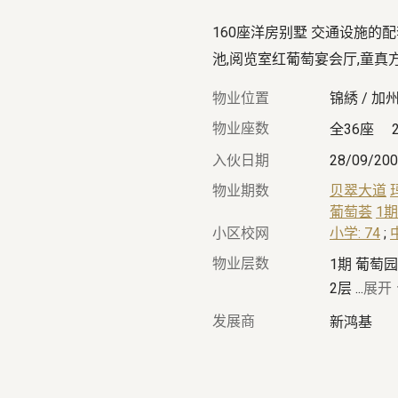
160座洋房别墅 交通设施的
池,阅览室红葡萄宴会厅,童真
物业位置
锦綉 / 加州
物业座数
全36座
入伙日期
28/09/20
物业期数
贝翠大道
葡萄荟
1期
小区校网
小学: 74
;
物业层数
1期 葡萄
2层
...
展开
发展商
新鸿基