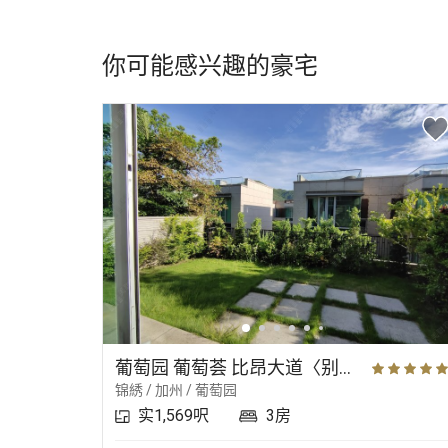
你可能感兴趣的豪宅
葡萄园 葡萄荟 比昂大道〈别墅〉
锦綉 / 加州 / 葡萄园
实1,569呎
3房