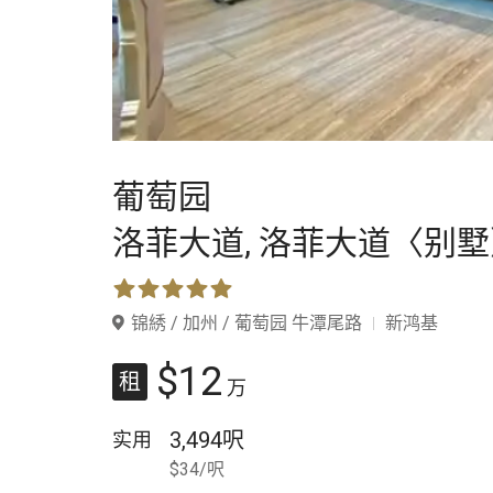
葡萄园
洛菲大道,
洛菲大道〈别墅
锦綉 / 加州 / 葡萄园 牛潭尾路
新鸿基
$12
租
万
3,494呎
实用
$34/呎