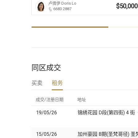
卢倩伊
Doris Lo
$50,000
6683 2887
同区成交
买卖
租务
成交/注册日期
地址
19/05/26
锦綉花园 D段(第四街) 4 
15/05/26
加州豪园 B期(圣梵哥径) 