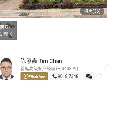
相片(36)
面图
/
划图
(5)
陈添鑫
Tim Chan
首席高级客户经理 (E-343879)
9618 7348