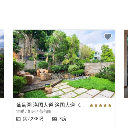
葡萄园 洛图大道 洛图大道〈别墅〉
锦綉 / 加州 / 葡萄园
实2,238呎
3房