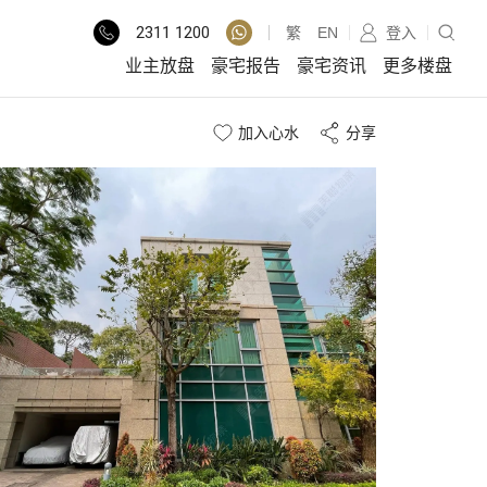
2311
1200
繁
EN
登入
业主放盘
豪宅报告
豪宅资讯
更多楼盘
加入心水
分享