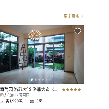
更多豪宅
葡萄园 洛菲大道 洛菲大道〈别墅〉
锦綉 / 加州 / 葡萄园
锦綉 / 加
实1,998呎
3房
实2,