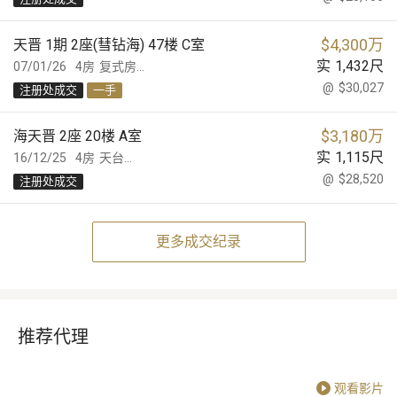
$
4,300万
天晋 1期 2座(彗钻海) 47楼 C室
实
1,432
尺
07/01/26
4房
复式房...
@
$30,027
注册处成交
一手
$
3,180万
海天晋 2座 20楼 A室
实
1,115
尺
16/12/25
4房
天台...
@
$28,520
注册处成交
更多成交纪录
推荐代理
观看影片