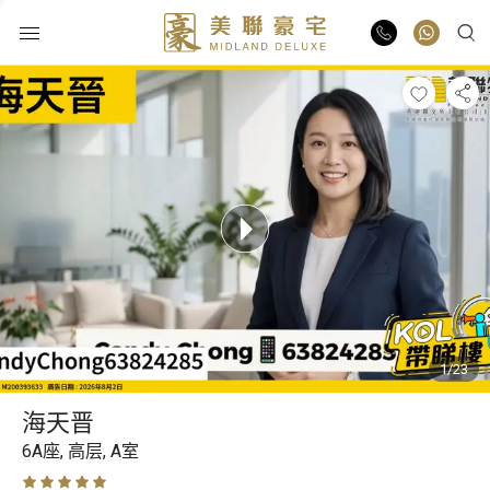
物业出售
物业出租
业主放盘
豪宅报告
1/23
豪宅资讯
海天晋
更多楼盘
6A座,
高层,
A室