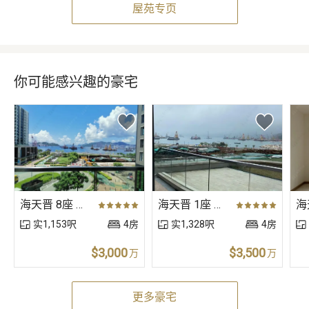
屋苑专页
你可能感兴趣的豪宅
海天晋 8座 高层 A室
海天晋 1座 低层 A室
实1,153呎
4房
实1,328呎
4房
$3,000
$3,500
万
万
更多豪宅