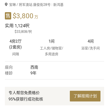
宝琳 / 将军澳站 唐俊街28号
新鸿基
豪宅专家
$3,800
售
万
豪宅分行
实用
1,124呎
$33,808/呎
4房2厅
1
间
4
间
(2套房)
工人房/储物室/
浴室/洗手间
间隔
多用途房
座向
西南
楼龄
9
年
专人帮您免费格价
了解按揭计划
95%获银行成功批核