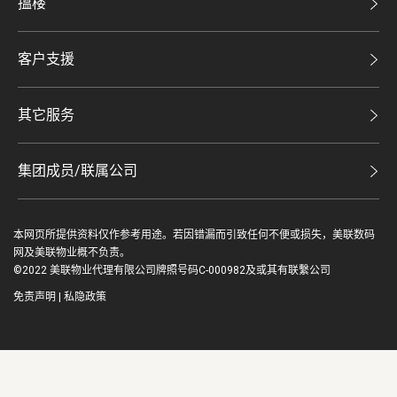
搵楼
投资者关系
二手盘
集团动态
客户支援
租盘
人才招募
自助放盘
买卖流程
其它服务
网站地图
豪宅专家
豪宅资讯
豪宅分行
集团成员/联属公司
美联精英会
查询热线
美联物业
美联慈善基金
联络我们
本网页所提供资料仅作参考用途。若因错漏而引致任何不便或损失，美联数码
鋑联控股*
美善会
网及美联物业概不负责。
缴款方式
©2022 美联物业代理有限公司牌照号码C-000982及或其有联繫公司
美联工商铺*
资深好友
免责声明
|
私隐政策
美联中国
地产代理管理协会
美联澳门
豪宅专家 | 豪宅 | 美联物业 Midland Realty
美联金融集团