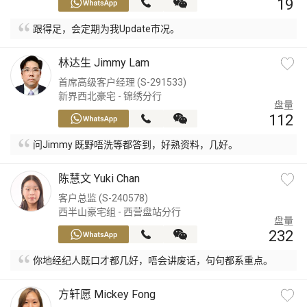
19
跟得足，会定期为我Update市况。
林达生 Jimmy Lam
首席高级客户经理 (S-291533)
新界西北豪宅 - 锦绣分行
盘量
112
问Jimmy 既野唔洗等都答到，好熟资料，几好。
陈慧文 Yuki Chan
客户总监 (S-240578)
西半山豪宅组 - 西营盘站分行
盘量
232
你地经纪人既口才都几好，唔会讲废话，句句都系重点。
方轩愿 Mickey Fong