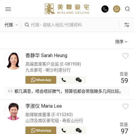
物业出售
排序
物业出租
香静华 Sarah Heung
高端首席客户总监 (E-081958)
业主放盘
九龙豪宅 - 喇沙利道分行
盘量
59
豪宅报告
都几满意，唔会唔好脾气，预算低都会带我睇多几间比较。
豪宅资讯
李淑仪 Maria Lee
助理联席董事 (E-015243)
山顶及南区豪宅组 - 寿臣山分行
更多楼盘
盘量
97