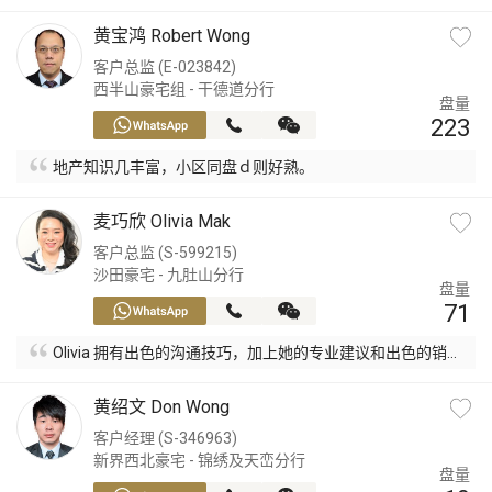
黄宝鸿 Robert Wong
客户总监 (E-023842)
西半山豪宅组 - 干德道分行
盘量
223
地产知识几丰富，小区同盘ｄ则好熟。
麦巧欣 Olivia Mak
客户总监 (S-599215)
沙田豪宅 - 九肚山分行
盘量
71
Olivia 拥有出色的沟通技巧，加上她的专业建议和出色的销售
技巧，我完全有信心我的房产很快就会以我预期价格及时间
内出售。
黄绍文 Don Wong
客户经理 (S-346963)
新界西北豪宅 - 锦绣及天峦分行
盘量