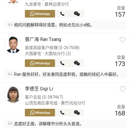
九龙豪宅 - 嘉林边道分行
盘量
157
税的问题解释得好清楚，例如点先比小d税。
曾广海 Ran Tsang
首席高级客户经理 (S-267508)
大围豪宅 - 大围站分行 (2)
盘量
173
Ran 服务好好，好友善同态度积极，接触的经纪人中最好。
李德芝 Gigi Li
客户总监 (S-587467)
山顶及南区豪宅组 - 黄竹坑站分行
盘量
168
态度好正面，讲解楼市分析头头是道。