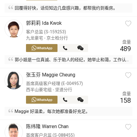
豪宅专家
回覆得好快，话佢知边几盘感兴趣，都帮我约到看房。
郭莉莉 Ida Kwok
豪宅分行
客户总监 (S-159253)
九龙豪宅 - 京士柏分行
盘量
489
郭小姐是一位真诚、乐于助人的经纪，她举止和蔼，工作认
真及负责。
张玉芬 Maggie Cheung
首席高级客户经理 (E-004957)
西半山豪宅组 - 坚道分行
盘量
158
Maggie 好温柔，每次她都准备好充足。
陈纬隆 Warren Chan
首席客户总监 (S-088455)