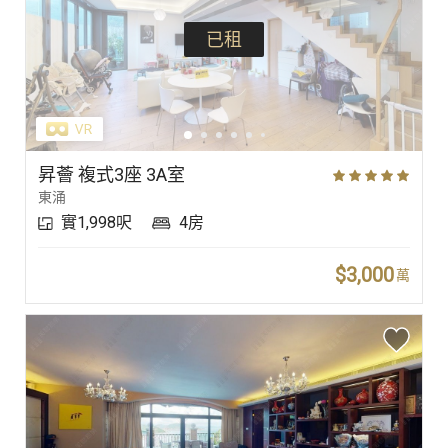
已租
昇薈 複式3座 3A室
東涌
實1,998呎
4房
$3,000
萬