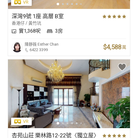
深灣9號 1座 高層 B室
香港仔 / 黃竹坑
實1,368呎
3房
陳靜薇
Esther Chan
$4,588
萬
6422 3399
杏苑山莊 樂林路12-22號〈獨立屋〉