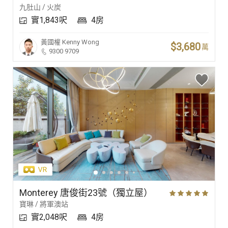
九肚山 / 火炭
實1,843呎
4房
黃國權
Kenny Wong
$3,680
萬
9300 9709
Monterey 唐俊街23號（獨立屋）
寶琳 / 將軍澳站
實2,048呎
4房