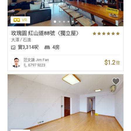
玫瑰園 紅山道88號〈獨立屋〉
大潭 / 石澳
實3,314呎
4房
范文謙
Jim Fan
$1.2
億
6797 9223