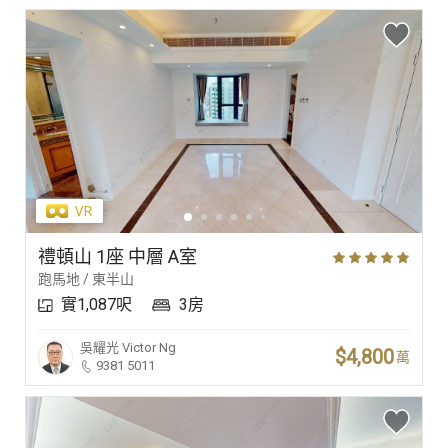
禮頓山 1座 中層 A室
跑馬地 / 東半山
實1,087呎
3房
吳耀光
Victor Ng
$4,800
萬
9381 5011