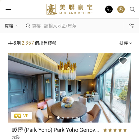
物業出售
熱門搜尋
2,357
共找到
個出售樓盤
排序
物業出租
康樂園
比華利山
駿景園/御龍山
業主放盤
主題搵樓
豪宅報告
區域
景觀
單位特色
豪宅資訊
更多樓盤
峻巒 (Park Yoho) Park Yoho Genova 2A期 29座 高層 A室
元朗