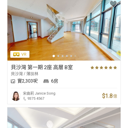
貝沙灣 第一期 2座 高層 B室
貝沙灣 / 薄扶林
實2,303呎
6房
宋曲莉
Janice Song
$1.8
億
9375 4567