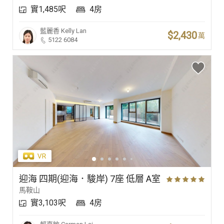
實1,485呎
4房
豪宅專家
藍麗香
Kelly Lan
$2,430
萬
5122 6084
豪宅分行
迎海 四期(迎海．駿岸) 7座 低層 A室
馬鞍山
實3,103呎
4房