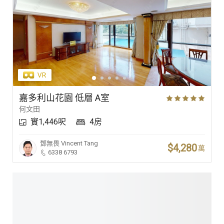
嘉多利山花園 低層 A室
何文田
實1,446呎
4房
鄧無畏
Vincent Tang
$4,280
萬
6338 6793