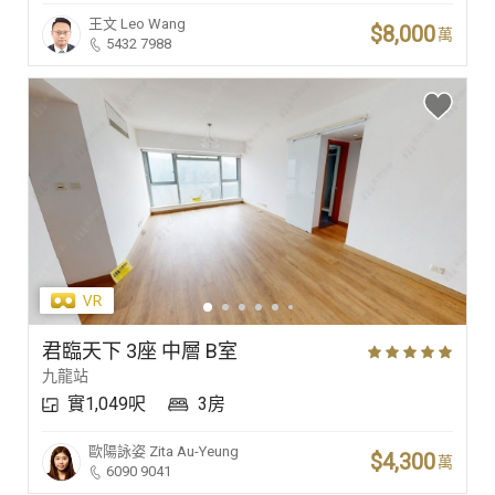
王文
Leo Wang
$8,000
萬
5432 7988
君臨天下 3座 中層 B室
九龍站
實1,049呎
3房
歐陽詠姿
Zita Au-Yeung
$4,300
萬
6090 9041