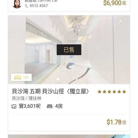
賴嘉敏
Carman Lai
$6,900
萬
9512 4567
已售
貝沙灣 五期 貝沙山徑〈獨立屋〉
貝沙灣 / 薄扶林
實3,601呎
4房
$1.78
億