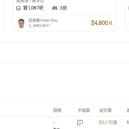
跑馬地 / 東半山
實1,087呎
3房
邵偉聰
Kevin Shiu
$4,800
萬
萬
6033 6011
間隔
平面圖
成交價
$
5,170萬
1