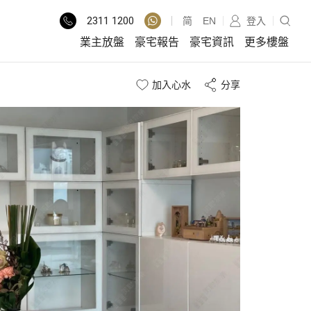
2311
1200
简
EN
登入
業主放盤
豪宅報告
豪宅資訊
更多樓盤
加入心水
分享