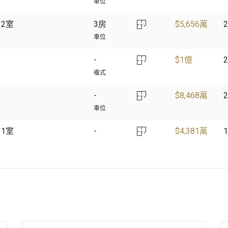
車位
 2室
3房
$
5,656萬
2
車位
$
1億
2
複式
$
8,468萬
2
車位
 1室
$
4,381萬
1