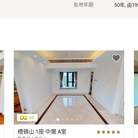
批地年期
50年, 由
禮頓山 1座 中層 A室