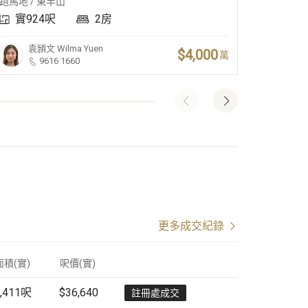
跑馬地 / 東半山
跑馬地 /
實924呎
2房
實1,
袁頴文
Wilma Yuen
梁
$4,000
萬
9616 1660
更多成交紀錄
面積(實)
呎價
(
實
)
,411
呎
$36,640
註冊處成交