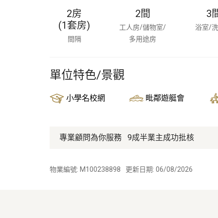
2房
2
間
3
(1套房)
工人房/儲物室/
浴室/
間隔
多用途房
單位特色/景觀
小學名校網
毗鄰遊艇會
專業顧問為你服務
9成半業主成功批核
物業編號: M100238898
更新日期: 06/08/2026