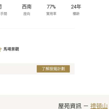
間
西南
77%
24
年
洗手間
座向
實用率
樓齡
馬場景觀
了解按揭計劃
屋苑資訊
 － 
禮頓山