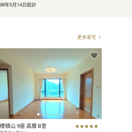
1998年5月14日起計
更多豪宅
禮頓山 9座 高層 B室
禮頓山 