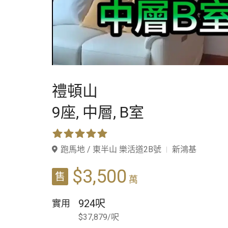
禮頓山
9座,
中層,
B室
跑馬地 / 東半山 樂活道2B號
新鴻基
$3,500
售
萬
924呎
實用
$37,879/呎