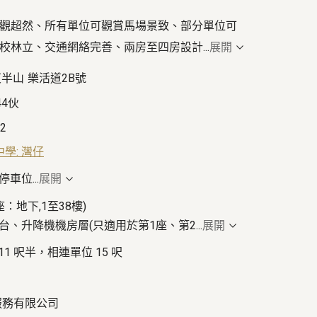
觀超然、所有單位可觀賞馬場景致、部分單位可
校林立、交通網絡完善、兩房至四房設計
...
展開
東半山
樂活道2B號
44伙
02
中學: 灣仔
客停車位
...
展開
1座：地下,1至38樓)
天台、升降機機房層(只適用於第1座、第2
...
展開
 11 呎半，相連單位 15 呎
服務有限公司