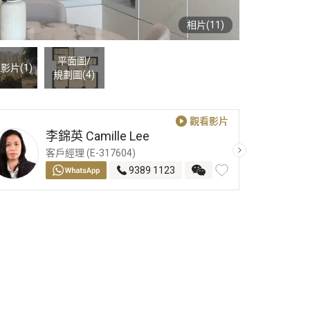
相片(11)
平面圖
/
影片(1)
規劃圖
(4)
觀看影片
觀看影片
李錦英
Camille Lee
客戶經理 (E-317604)
9389 1123