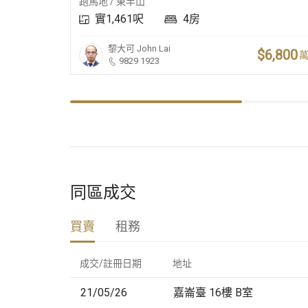
跑馬地 / 東半山
實1,461呎
4房
黎大可
John Lai
$6,800
9829 1923
同區成交
買賣
租務
成交/註冊日期
地址
21/05/26
嘉崙臺 16樓 B室