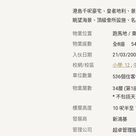
港島千呎豪宅、皇者地利、景
眺望海景、頂級會所設施、名
物業位置
跑馬地 / 
物業座數
全8座
5
入伙日期
21/03/20
校網/校區
小學: 12
;
車位數量
536個住
物業層數
34層 (第
* 不包括
樓層高度
10 呎半至
發展商
新鴻基
管理公司
超卓管理