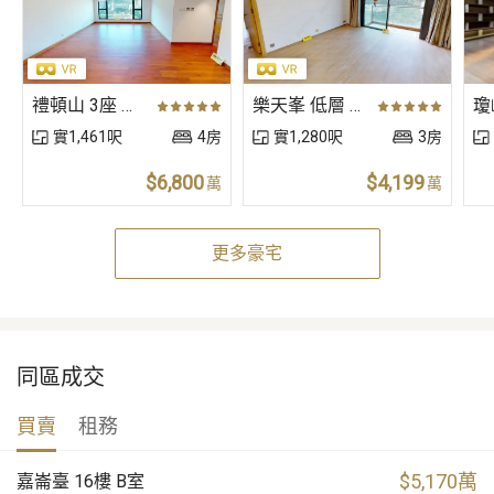
禮頓山 3座 高層 A室
樂天峯 低層 B室
實1,461呎
4房
實1,280呎
3房
$6,800
$4,199
萬
萬
更多豪宅
同區成交
買賣
租務
$
5,170萬
嘉崙臺 16樓 B室