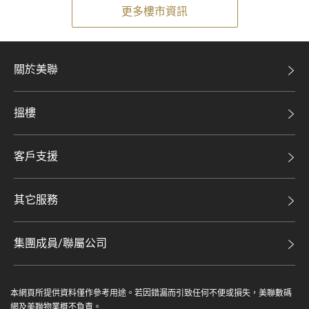
更多樓市資訊
關於美聯
美聯集團
搵樓
投資者關係
二手盤
集團動態
客戶支援
租盤
人才招募
自助放盤
買賣流程
其它服務
網站地圖
豪宅專家
豪宅資訊
豪宅分行
集團成員/聯屬公司
美聯精英會
查詢熱線
美聯物業
美聯慈善基金
聯絡我們
本網頁所提供資料僅作參考用途。若因錯漏而引致任何不便或損失，美聯數碼
鋑聯控股*
美善會
網及美聯物業概不負責。