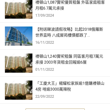
禮頓山1,087實呎優質租盤 外區家庭租客
月租6.7萬元承接
17/09/2024
【附送睇波請假攻略】比起2018俄羅斯
世界盃時 八成屋苑樓價都跌了…
16/11/2022
禮頓山1,240實呎租盤 同區客月租7萬元
承接 2003年貨租金回報逾6厘
01/11/2022
「工廈大王」楊耀松家族逾1億購禮頓山
4房 啃逾3000萬辣稅
22/09/2022