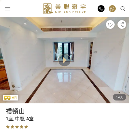
物業出售
物業出租
業主放盤
豪宅報告
1/60
豪宅資訊
禮頓山
更多樓盤
1座,
中層,
A室