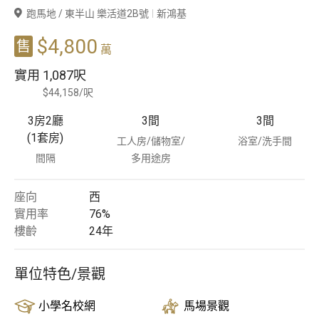
跑馬地 / 東半山 樂活道2B號
新鴻基
豪宅專家
$4,800
售
萬
豪宅分行
實用
1,087呎
$44,158/呎
3房2廳
3
間
3
間
(1套房)
工人房/儲物室/
浴室/洗手間
間隔
多用途房
座向
西
實用率
76%
樓齡
24
年
單位特色/景觀
小學名校網
馬場景觀