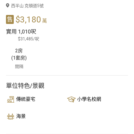
西半山 克頓道5號
豪宅專家
$3,180
售
萬
豪宅分行
實用
1,010呎
$31,485/呎
2房
(1套房)
間隔
單位特色/景觀
傳統豪宅
小學名校網
海景