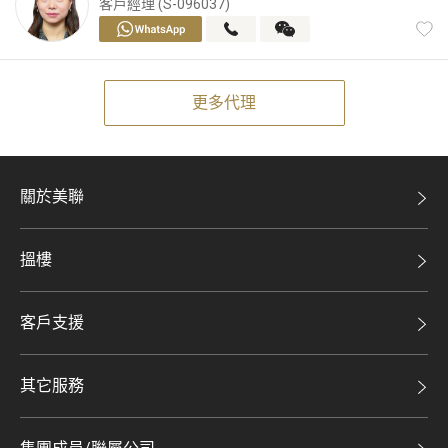
客戶經理 (S-096037)
更多代理
關於美聯
美聯集團
搵樓
投資者關係
二手盤
集團動態
客戶支援
租盤
人才招募
自助放盤
買賣流程
其它服務
網站地圖
豪宅專家
豪宅資訊
豪宅分行