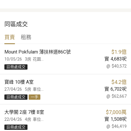
同區成交
買賣
租務
$
1.9億
Mount Pokfulam 薄扶林道86C號
實
4,683
呎
10/05/26
3房
花園...
@
$40,572
註冊處成交
$
4.2億
寶峰 10樓 A室
實
6,702
呎
27/04/26
5房
車位...
@
$62,667
註冊處成交
一手
$
7,000萬
大學閣 2座 7樓 B室
實
1,508
呎
22/04/26
4房
車位...
@
$46,419
註冊處成交