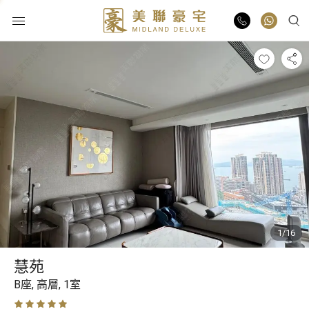
物業出售
物業出租
業主放盤
豪宅報告
1/16
豪宅資訊
慧苑
更多樓盤
B座,
高層,
1室