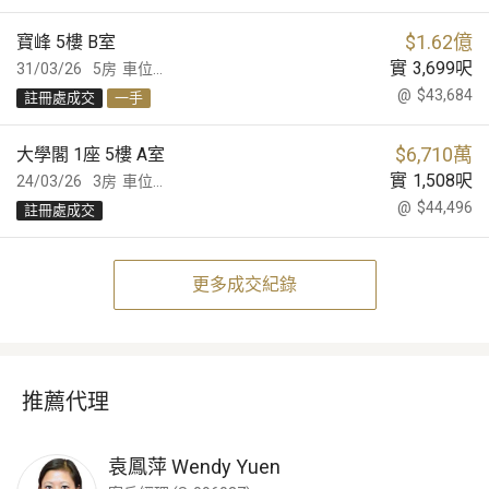
$
1.62億
寶峰 5樓 B室
實
3,699
呎
31/03/26
5房
車位...
@
$43,684
註冊處成交
一手
$
6,710萬
大學閣 1座 5樓 A室
實
1,508
呎
24/03/26
3房
車位...
@
$44,496
註冊處成交
更多成交紀錄
推薦代理
袁鳳萍
Wendy Yuen