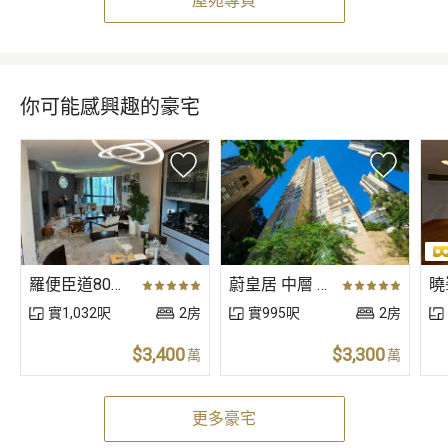
屋苑專頁
你可能感興趣的豪宅
羅便臣道80號 1座 低層 A室
蔚皇居 中層 B室
實1,032呎
2房
實995呎
2房
$3,400
$3,300
萬
萬
更多豪宅