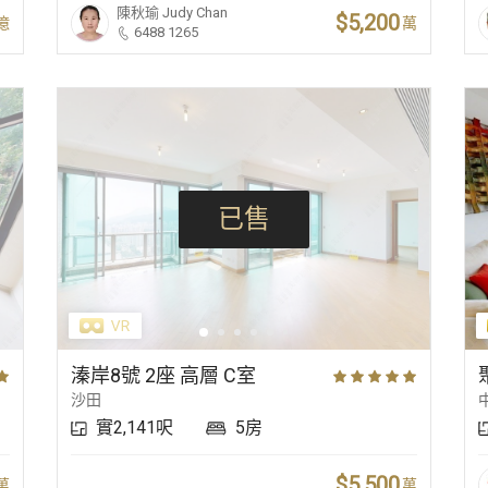
陳秋瑜
Judy Chan
$5,200
億
萬
6488 1265
已售
溱岸8號 2座 高層 C室
沙田
實2,141呎
5房
$5,500
萬
萬