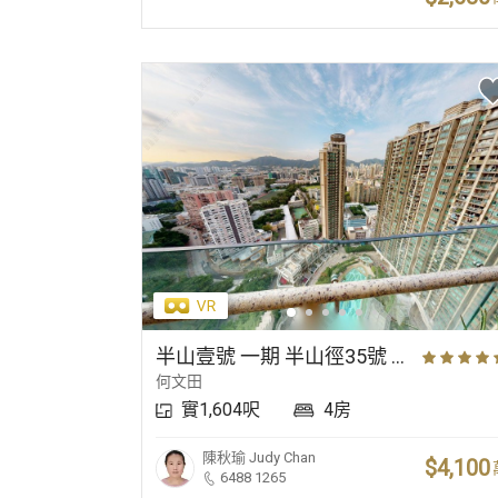
半山壹號 一期 半山徑35號 高層 35室
何文田
實1,604呎
4房
陳秋瑜
Judy Chan
$4,100
6488 1265