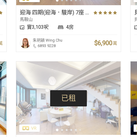
新晉豪宅
核心商業區
毗鄰沙灘
迎海 四期(迎海．駿岸) 7座 低層 A室
馬鞍山
實3,103呎
4房
朱玥穎
Wing Chu
$6,900
萬
萬
6893 9228
已租