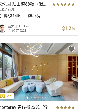
玫瑰園 紅山道88號〈獨立屋〉
大潭 / 石澳
實3,314呎
4房
范文謙
Jim Fan
$1.2
億
6797 9223
Monterey 唐俊街23號（獨立屋）