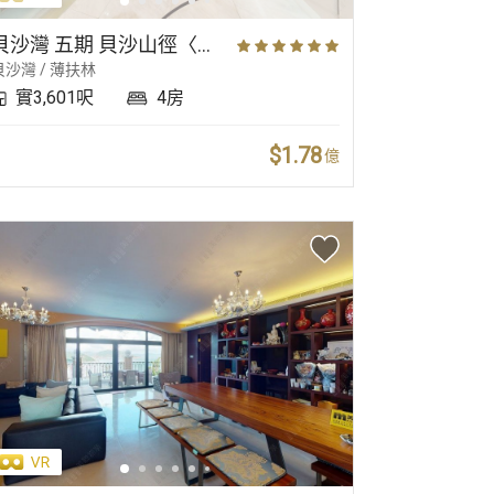
毗鄰遊艇會
毗鄰高球場
貝沙灣 五期 貝沙山徑〈獨立屋〉
貝沙灣 / 薄扶林
實3,601呎
4房
$1.78
億