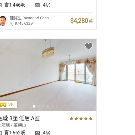
實1,446呎
4房
陳躍生
Raymond Chan
$4,280
萬
9745 6329
無敵海景
花園洋房
精
逸瓏 3座 低層 A室
九龍塘 / 筆架山
實1,662呎
4房