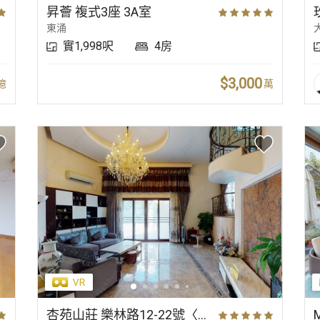
昇薈 複式3座 3A室
東涌
實1,998呎
4房
$3,000
億
萬
杏苑山莊 樂林路12-22號〈獨立屋〉