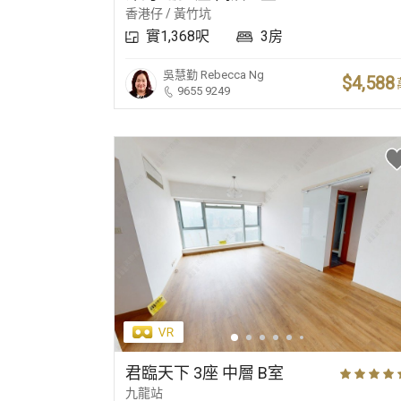
香港仔 / 黃竹坑
實1,368呎
3房
吳慧勤
Rebecca Ng
$4,588
9655 9249
君臨天下 3座 中層 B室
九龍站