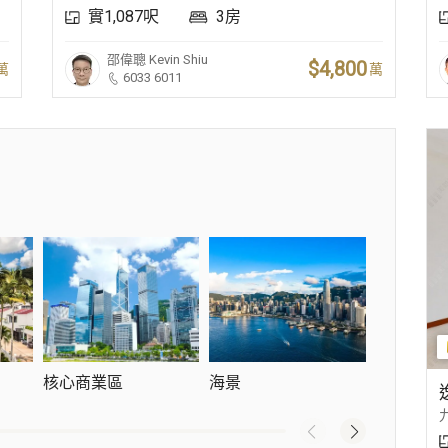
實1,087呎
3房
邵偉聰
Kevin Shiu
$4,800
萬
萬
6033 6011
核心商業區
海景
新晉豪宅