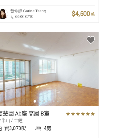
曾仲婷
Garine Tsang
$4,500
萬
6683 3710
嘉慧園 Ab座 高層 B室
中半山 / 金鐘
實3,073呎
4房