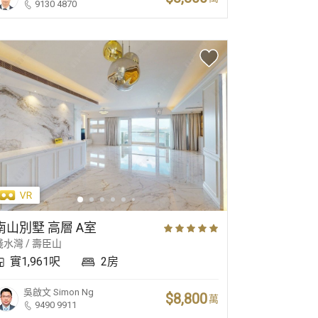
9130 4870
南山別墅 高層 A室
淺水灣 / 壽臣山
實1,961呎
2房
吳啟文
Simon Ng
$8,800
萬
9490 9911