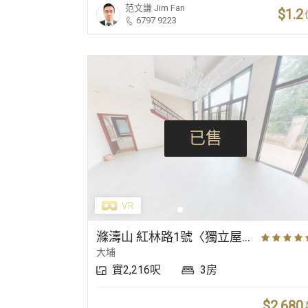
范文謙
Jim Fan
$1.2
6797 9223
已售
滌濤山 紅林路1號〈獨立屋〉
大埔
實2,216呎
3房
$2,680