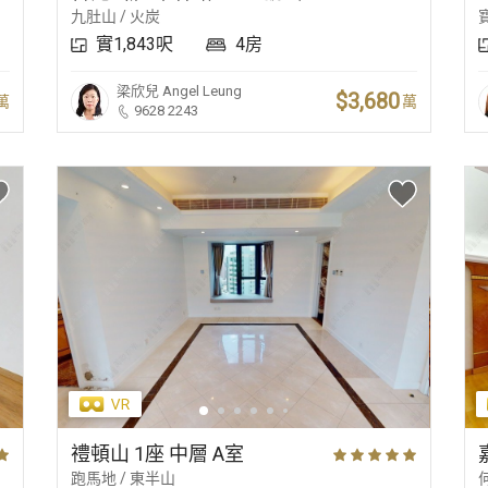
九肚山 / 火炭
實1,843呎
4房
梁欣兒
Angel Leung
$3,680
萬
萬
9628 2243
禮頓山 1座 中層 A室
跑馬地 / 東半山