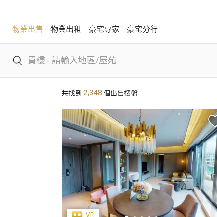
物業出售
物業出租
豪宅專家
豪宅分行
物業出售
物業出租
豪宅專家
豪宅分行
2,348
共找到
個出售樓盤
熱門搜尋
康樂園
比華利山
駿景園/御龍山
主題搵樓
區域
景觀
單位特色