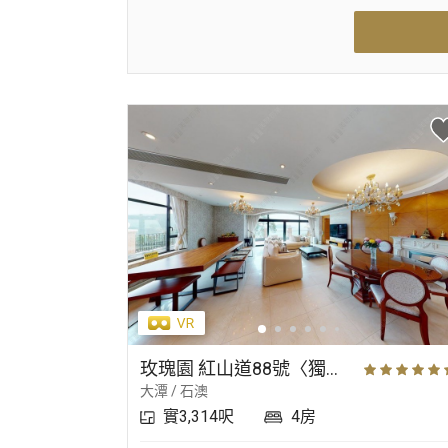
玫瑰園 紅山道88號〈獨立屋〉
大潭 / 石澳
實3,314呎
4房