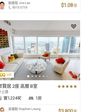
劉展程
Joe Lau
$1.08
億
9315 3719
聚賢居 2座 高層 B室
中上環
實1,224呎
1房
梁耀勳
Stephen Leung
$3,800
萬