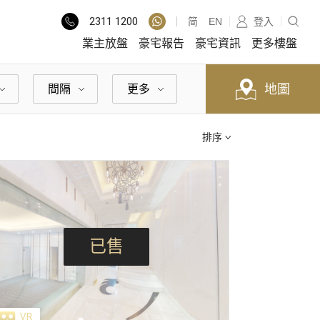
2311
1200
简
EN
登入
業主放盤
豪宅報告
豪宅資訊
更多樓盤
地圖
間隔
更多
排序
已售