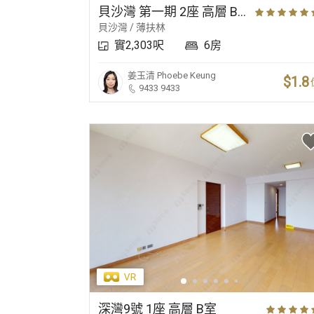
貝沙灣 第一期 2座 高層 B室
貝沙灣 / 薄扶林
實2,303呎
6房
姜玉清
Phoebe Keung
$1.8
9433 9433
深灣9號 1座 高層 B室