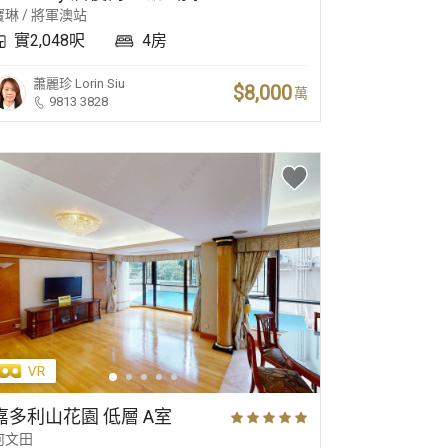
寶琳 / 將軍澳站
實2,048呎
4房
蕭麗珍
Lorin Siu
$8,000
萬
9813 3828
嘉多利山花園 低層 A室
何文田