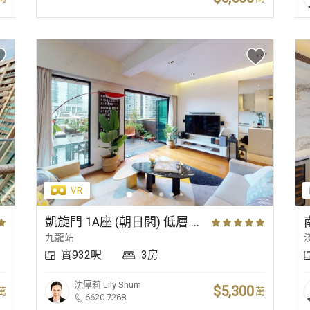
凱旋門 1A座 (朝日閣) 低層 C室
九龍站
實932呎
3房
沈厚莉
Lily Shum
$5,300
萬
萬
6620 7268