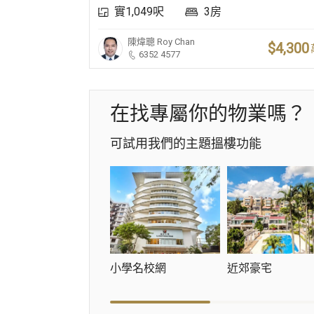
實1,049呎
3房
陳煒聰
Roy Chan
$4,300
6352 4577
在找專屬你的物業嗎？
可試用我們的主題搵樓功能
小學名校網
近郊豪宅