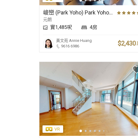
傳統豪宅
小學名校網
近郊豪宅
峻巒 (Park Yoho) Park Yoho Genova 2A期 29座 高層 A室
元朗
實1,485呎
4房
黃文苑
Annie Huang
$2,430
9616 6986