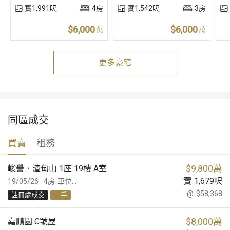
實1,991呎
4房
實1,542呎
3房
$6,000
$6,000
萬
萬
更多豪宅
同區成交
買賣
租務
$
9,800萬
峻譽．渣甸山 1座 19樓 A室
實
1,679
呎
19/05/26
4房
車位...
@
$58,368
註冊處成交
一手
$
8,000萬
嘉鵬園 C號屋