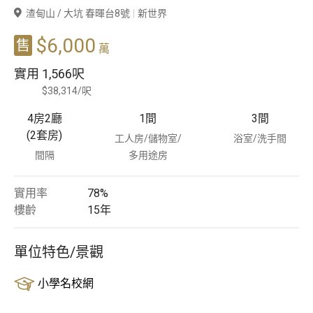
渣甸山 / 大坑 春暉台8號
新世界
豪宅專家
$6,000
售
萬
豪宅分行
實用
1,566呎
$38,314/呎
4房2廳
1
間
3
間
(2套房)
工人房/儲物室/
浴室/洗手間
間隔
多用途房
實用率
78%
樓齡
15
年
單位特色/景觀
小學名校網