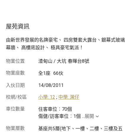
屋苑資訊
由新世界發展的名牌豪宅、 四房雙套大露台、銀幕式玻璃
幕牆、 高樓底設計、 極具豪宅氣派！
物業位置
渣甸山 / 大坑
春暉台8號
物業座數
全1座
66伙
入伙日期
14/08/2011
校網/校區
小學: 12
;
中學: 灣仔
車位數量
住客車位︰70個
傷健/訪客車位︰1個
...
展開
物業層數
基座共5層(地下、一樓、二樓、三樓及五