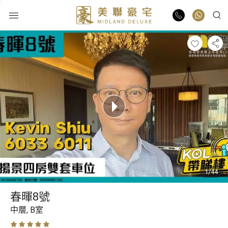
物業出售
物業出租
業主放盤
豪宅報告
1/44
豪宅資訊
春暉8號
更多樓盤
中層,
B室