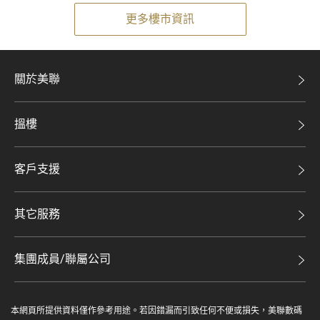
更多樓市資訊
關於美聯
美聯集團
搵樓
投資者關係
二手盤
集團動態
客戶支援
租盤
人才招募
自助放盤
買賣流程
其它服務
網站地圖
豪宅專家
豪宅資訊
豪宅分行
集團成員/聯屬公司
美聯精英會
查詢熱線
美聯物業
美聯慈善基金
聯絡我們
本網頁所提供資料僅作參考用途。若因錯漏而引致任何不便或損失，美聯數碼