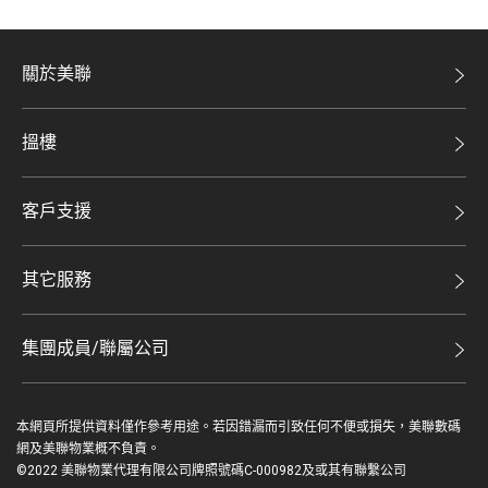
關於美聯
美聯集團
搵樓
投資者關係
二手盤
集團動態
客戶支援
租盤
人才招募
自助放盤
買賣流程
其它服務
網站地圖
豪宅專家
豪宅資訊
豪宅分行
集團成員/聯屬公司
美聯精英會
查詢熱線
美聯物業
美聯慈善基金
聯絡我們
本網頁所提供資料僅作參考用途。若因錯漏而引致任何不便或損失，美聯數碼
鋑聯控股*
美善會
網及美聯物業概不負責。
繳款方式
©2022 美聯物業代理有限公司牌照號碼C-000982及或其有聯繫公司
美聯工商舖*
資深好友