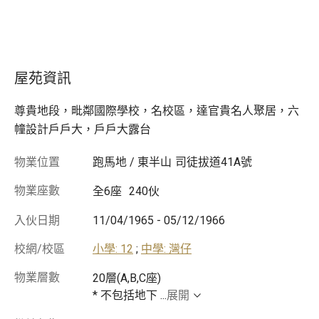
屋苑資訊
尊貴地段，毗鄰國際學校，名校區，達官貴名人聚居，六
幢設計戶戶大，戶戶大露台
物業位置
跑馬地 / 東半山
司徒拔道41A號
物業座數
全6座
240伙
入伙日期
11/04/1965
-
05/12/1966
校網/校區
小學: 12
;
中學: 灣仔
物業層數
20層(A,B,C座)
* 不包括地下
...
展開