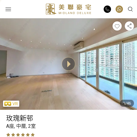
物業出售
物業出租
業主放盤
豪宅報告
1/46
豪宅資訊
玫瑰新邨
減價
更多樓盤
A座,
中層,
2室