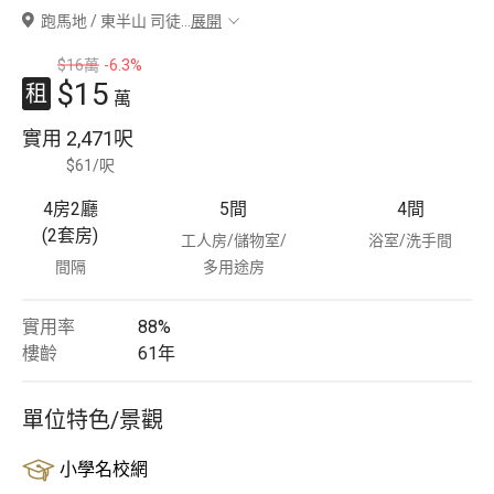
跑馬地 / 東半山 司徒
...
展開
豪宅專家
$16萬
-6.3%
$15
租
豪宅分行
萬
實用
2,471呎
$61/呎
4房2廳
5
間
4
間
(2套房)
工人房/儲物室/
浴室/洗手間
間隔
多用途房
實用率
88%
樓齡
61
年
單位特色/景觀
小學名校網