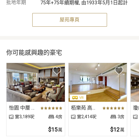
批地年期
75年+75年續期權, 由1933年5月1日起計
屋苑專頁
你可能感興趣的豪宅
怡園 中層 A6室
栢樂苑 高層 B室
實3,189呎
4房
實2,414呎
3房
$15
$12
萬
萬