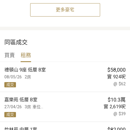
更多豪宅
同區成交
買賣
租務
$
58,000
禮頓山 9座 低層 B室
實
924
呎
08/05/26
2房
@
$62
成交
$
10.3萬
嘉樂苑 低層 B室
實
2,619
呎
27/04/26
3房
車位...
@
$39
成交
$
82,000
竹林苑 中層 1室