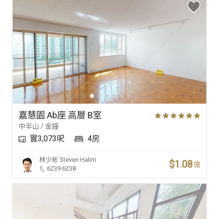
嘉慧園 Ab座 高層 B室
中半山 / 金鐘
實3,073呎
4房
林少彬
Steven Halim
$1.08
億
6239 6238