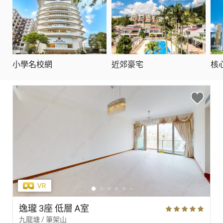
小學名校網
近郊豪宅
核
逸瓏 3座 低層 A室
九龍塘 / 筆架山