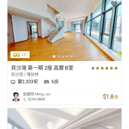
貝沙灣 第一期 2座 高層 B室
貝沙灣 / 薄扶林
實2,303呎
6房
劉耀明
Ming Lau
$1.8
億
5294 0868