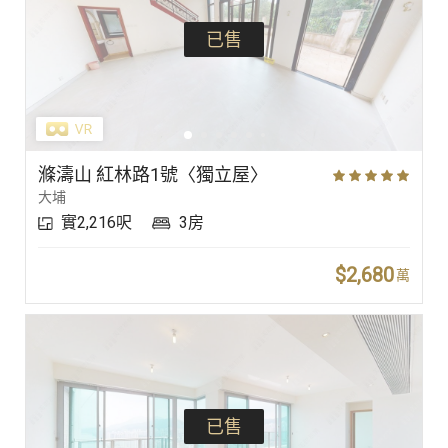
已售
滌濤山 紅林路1號〈獨立屋〉
大埔
實2,216呎
3房
$2,680
萬
已售