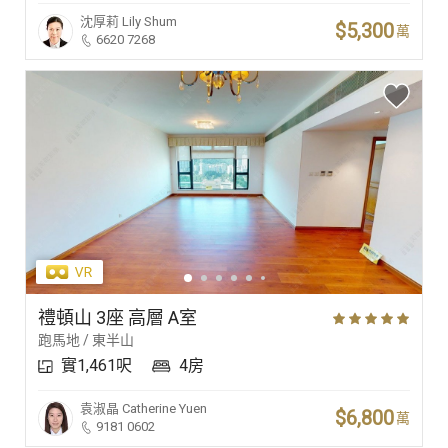
沈厚莉
Lily Shum
$5,300
萬
6620 7268
禮頓山 3座 高層 A室
跑馬地 / 東半山
實1,461呎
4房
袁淑晶
Catherine Yuen
$6,800
萬
9181 0602