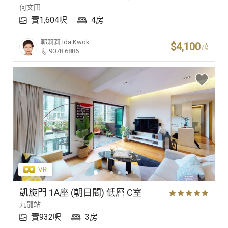
何文田
實1,604呎
4房
郭莉莉
Ida Kwok
$4,100
萬
9078 6886
凱旋門 1A座 (朝日閣) 低層 C室
九龍站
實932呎
3房