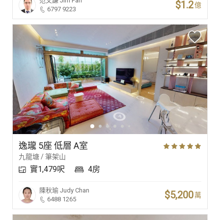
范文謙
Jim Fan
$1.2
億
6797 9223
逸瓏 5座 低層 A室
九龍塘 / 筆架山
實1,479呎
4房
陳秋瑜
Judy Chan
$5,200
萬
6488 1265