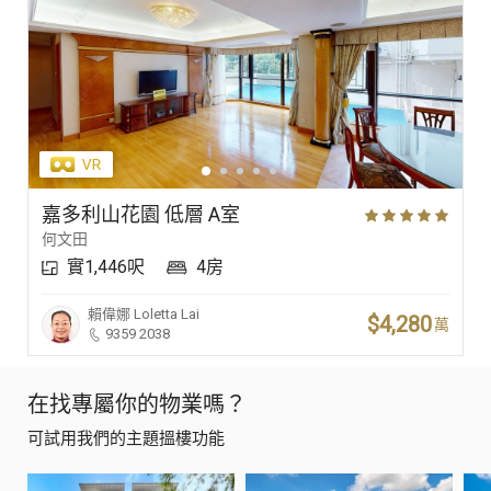
嘉多利山花園 低層 A室
何文田
實1,446呎
4房
賴偉娜
Loletta Lai
$4,280
萬
9359 2038
在找專屬你的物業嗎？
可試用我們的主題搵樓功能