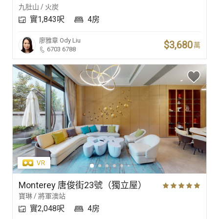
九肚山 / 火炭
實1,843呎
4房
廖雅章
Ody Liu
$3,680
萬
6703 6788
Monterey 唐俊街23號（獨立屋）
寶琳 / 將軍澳站
實2,048呎
4房