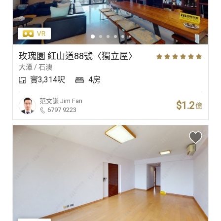
玫瑰園 紅山道88號〈獨立屋〉
大潭 / 石澳
實3,314呎
4房
范文謙
Jim Fan
$1.2
億
6797 9223