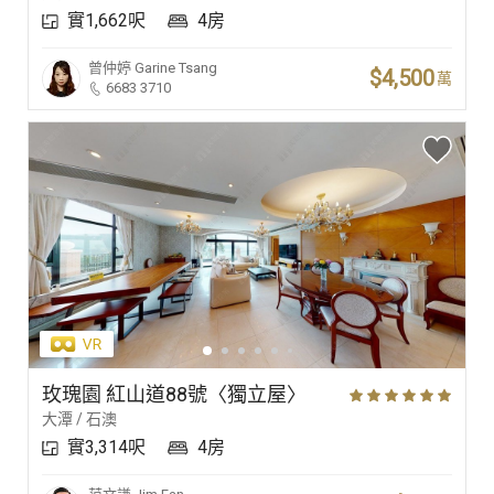
實1,662呎
4房
曾仲婷
Garine Tsang
$4,500
萬
6683 3710
玫瑰園 紅山道88號〈獨立屋〉
大潭 / 石澳
實3,314呎
4房