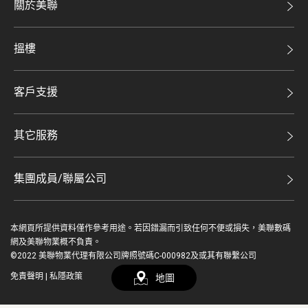
關於美聯
美聯集團
搵樓
投資者關係
二手盤
集團動態
客戶支援
租盤
人才招募
自助放盤
買賣流程
其它服務
網站地圖
豪宅專家
豪宅資訊
豪宅分行
集團成員/聯屬公司
美聯精英會
查詢熱線
美聯物業
美聯慈善基金
聯絡我們
本網頁所提供資料僅作參考用途。若因錯漏而引致任何不便或損失，美聯數碼
鋑聯控股*
登入 / 註冊
美善會
網及美聯物業概不負責。
繳款方式
©2022 美聯物業代理有限公司牌照號碼C-000982及或其有聯繫公司
美聯工商舖*
資深好友
免責聲明
|
私隱政策
地圖
简
EN
美聯中國
地產代理管理協會