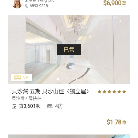
朱玥穎
Wing Chu
$6,900
萬
6893 9228
已售
貝沙灣 五期 貝沙山徑〈獨立屋〉
貝沙灣 / 薄扶林
實3,601呎
4房
$1.78
億