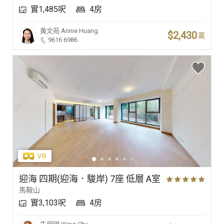
實1,485呎
4房
豪宅專家
黃文苑
Annie Huang
$2,430
萬
9616 6986
豪宅分行
迎海 四期(迎海．駿岸) 7座 低層 A室
馬鞍山
實3,103呎
4房