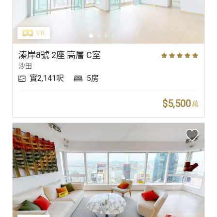
溱岸8號 2座 高層 C室
沙田
實2,141呎
5房
$5,500
萬