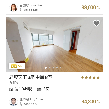
蕭麗珍
Lorin Siu
$8,000
萬
9813 3828
君臨天下 3座 中層 B室
九龍站
實1,049呎
3房
陳煒聰
Roy Chan
$4,300
萬
6352 4577