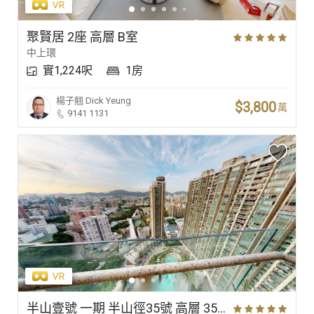
聚賢居 2座 高層 B室
中上環
實1,224呎
1房
楊子翹
Dick Yeung
$3,800
萬
9141 1131
半山壹號 一期 半山徑35號 高層 35室