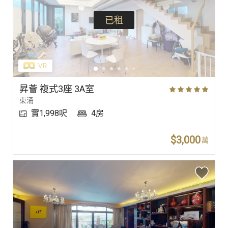
已租
昇薈 複式3座 3A室
東涌
實1,998呎
4房
$3,000
萬