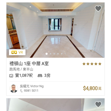
禮頓山 1座 中層 A室
跑馬地 / 東半山
實1,087呎
3房
吳耀光
Victor Ng
$4,800
萬
9381 5011