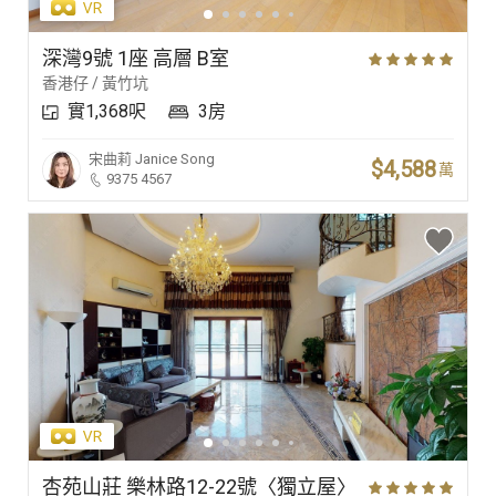
深灣9號 1座 高層 B室
香港仔 / 黃竹坑
實1,368呎
3房
宋曲莉
Janice Song
$4,588
萬
9375 4567
杏苑山莊 樂林路12-22號〈獨立屋〉