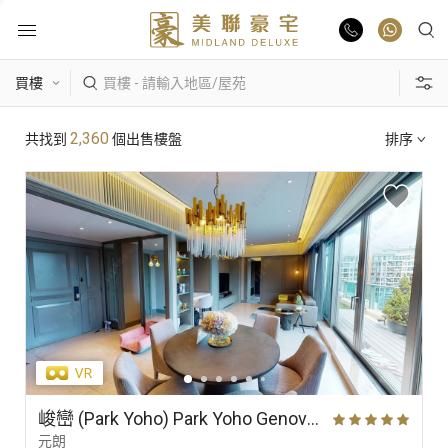
物業出售
熱門搜尋
2,360
共找到
個出售樓盤
排序
物業出租
康樂園
比華利山
駿景園/御龍山
業主放盤
主題搵樓
豪宅報告
區域
景觀
單位特色
豪宅資訊
更多樓盤
峻巒 (Park Yoho) Park Yoho Genova 2A期 29座 高層 A室
元朗