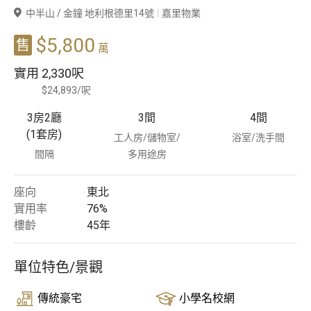
中半山 / 金鐘 地利根德里14號
嘉里物業
豪宅專家
$5,800
售
萬
豪宅分行
實用
2,330呎
$24,893/呎
3房2廳
3
間
4
間
(1套房)
工人房/儲物室/
浴室/洗手間
間隔
多用途房
座向
東北
實用率
76%
樓齡
45
年
單位特色/景觀
傳統豪宅
小學名校網