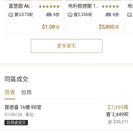
嘉慧園 Ab座 高層 B室
地利根德閣 1座 低層 B室
實3,073呎
4房
實2,330呎
4房
$1.08
$5,800
億
萬
更多豪宅
同區成交
買賣
租務
$
7,399萬
寶德臺 16樓 8B室
實
2,449
呎
01/06/26
車位
@
$30,211
註冊處成交