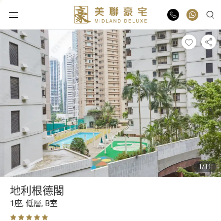
物業出售
物業出租
業主放盤
豪宅報告
1/11
豪宅資訊
地利根德閣
更多樓盤
1座,
低層,
B室