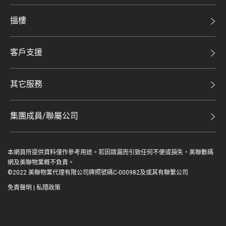
美聯集團
搵樓
投資者關係
二手盤
集團動態
客戶支援
租盤
人才招募
自助放盤
買賣流程
其它服務
網站地圖
豪宅專家
豪宅資訊
豪宅分行
集團成員/聯屬公司
美聯精英會
查詢熱線
美聯物業
美聯慈善基金
聯絡我們
本網頁所提供資料僅作參考用途。若因錯漏而引致任何不便或損失，美聯數碼
鋑聯控股*
美善會
網及美聯物業概不負責。
繳款方式
©2022 美聯物業代理有限公司牌照號碼C-000982及或其有聯繫公司
美聯工商舖*
資深好友
免責聲明
|
私隱政策
美聯中國
登入 / 註冊
地產代理管理協會
美聯澳門