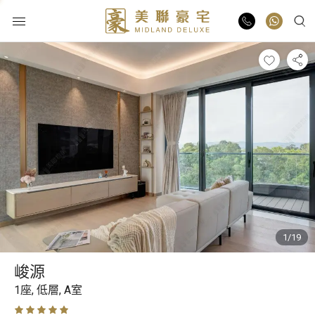
物業出售
物業出租
業主放盤
豪宅報告
1/19
豪宅資訊
峻源
更多樓盤
1座,
低層,
A室