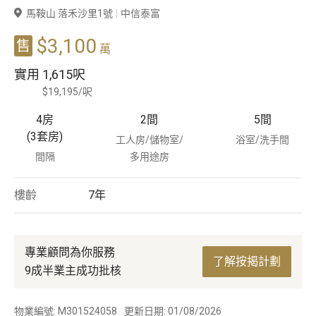
馬鞍山 落禾沙里1號
中信泰富
豪宅專家
$3,100
售
萬
豪宅分行
實用
1,615呎
$19,195/呎
4房
2
間
5
間
(3套房)
工人房/儲物室/
浴室/洗手間
間隔
多用途房
樓齡
7
年
專業顧問為你服務
了解按揭計劃
9成半業主成功批核
物業編號: M301524058
更新日期: 01/08/2026