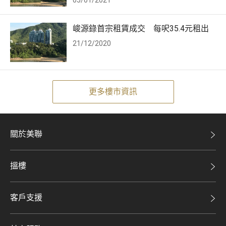
05/01/2021
峻源錄首宗租賃成交 每呎35.4元租出
21/12/2020
更多樓市資訊
關於美聯
美聯集團
搵樓
投資者關係
二手盤
集團動態
客戶支援
租盤
人才招募
自助放盤