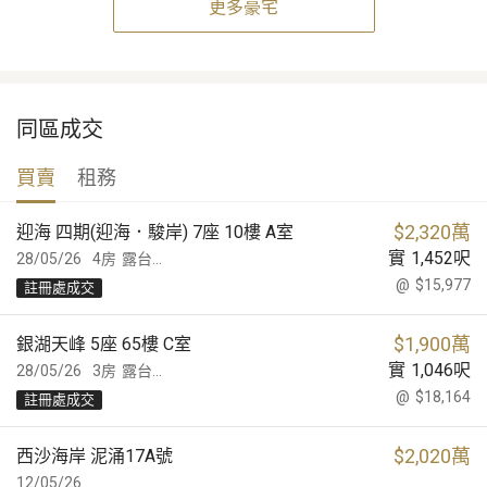
更多豪宅
同區成交
買賣
租務
$
2,320萬
迎海 四期(迎海．駿岸) 7座 10樓 A室
實
1,452
呎
28/05/26
4房
露台...
@
$15,977
註冊處成交
$
1,900萬
銀湖天峰 5座 65樓 C室
實
1,046
呎
28/05/26
3房
露台...
@
$18,164
註冊處成交
$
2,020萬
西沙海岸 泥涌17A號
12/05/26