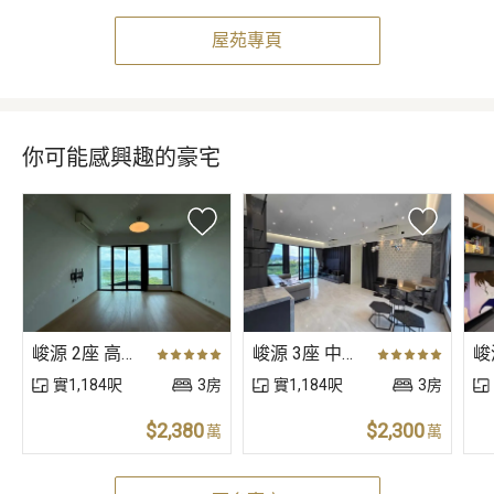
屋苑專頁
你可能感興趣的豪宅
峻源 2座 高層 A室
峻源 3座 中層 A室
實1,184呎
3房
實1,184呎
3房
$2,380
$2,300
萬
萬