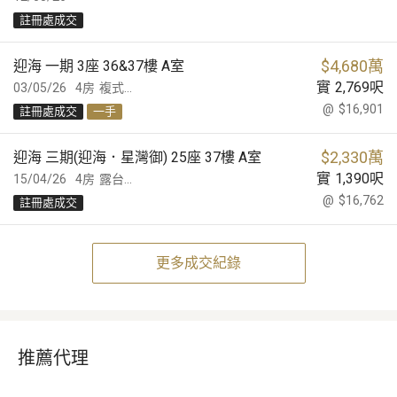
註冊處成交
$
4,680萬
迎海 一期 3座 36&37樓 A室
實
2,769
呎
03/05/26
4房
複式...
@
$16,901
註冊處成交
一手
$
2,330萬
迎海 三期(迎海．星灣御) 25座 37樓 A室
實
1,390
呎
15/04/26
4房
露台...
@
$16,762
註冊處成交
更多成交紀錄
推薦代理