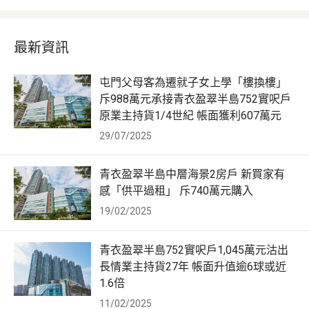
最新資訊
屯門父母客為遷就子女上學「樓換樓」
斥988萬元承接青衣盈翠半島752實呎戶
原業主持貨1/4世紀 帳面獲利607萬元
29/07/2025
青衣盈翠半島中層海景2房戶 新買家有
感「供平過租」 斥740萬元購入
19/02/2025
青衣盈翠半島752實呎戶1,045萬元沽出
長情業主持貨27年 帳面升值逾6球或近
1.6倍
11/02/2025