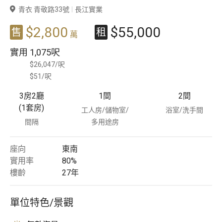
青衣 青敬路33號
長江實業
豪宅專家
$2,800
$55,000
售
租
萬
豪宅分行
實用
1,075呎
$26,047/呎
$51/呎
3房2廳
1
間
2
間
(1套房)
工人房/儲物室/
浴室/洗手間
間隔
多用途房
座向
東南
實用率
80%
樓齡
27
年
單位特色/景觀