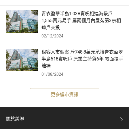
青衣盈翠半島1,038實呎相連海景戶
1,555萬元易手 屬兩個月內屋苑第3宗相
連戶交投
02/12/2024
租客入市個案 斥748.8萬元承接青衣盈翠
半島518實呎戶 原業主持貨6年 帳面損手
離場
01/08/2024
更多樓市資訊
關於美聯