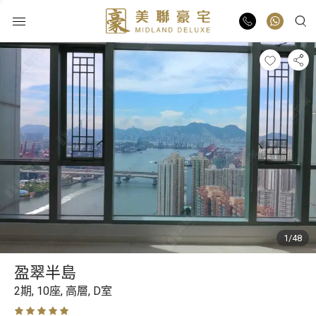
物業出售
物業出租
業主放盤
豪宅報告
1/48
豪宅資訊
盈翠半島
更多樓盤
2期,
10座,
高層,
D室