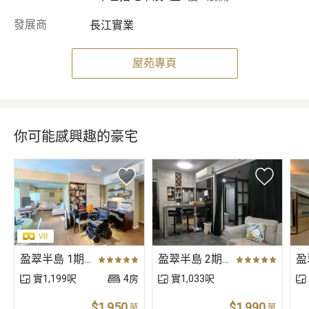
發展商
長江實業
屋苑專頁
你可能感興趣的豪宅
盈翠半島 1期 03座 中層
盈翠半島 2期 09座 中層
實1,199呎
4房
實1,033呎
$1,950
$1,990
萬
萬