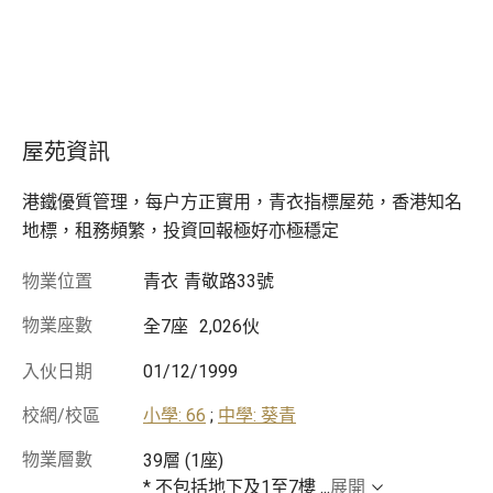
屋苑資訊
港鐵優質管理，每户方正實用，青衣指標屋苑，香港知名
地標，租務頻繁，投資回報極好亦極穩定
物業位置
青衣
青敬路33號
物業座數
全7座
2,026伙
入伙日期
01/12/1999
校網/校區
小學: 66
;
中學: 葵青
物業層數
39層 (1座)
* 不包括地下及1至7樓
...
展開