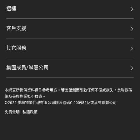
美聯集團
搵樓
投資者關係
二手盤
集團動態
客戶支援
租盤
人才招募
自助放盤
買賣流程
其它服務
網站地圖
豪宅專家
豪宅資訊
豪宅分行
集團成員/聯屬公司
美聯精英會
查詢熱線
美聯物業
美聯慈善基金
聯絡我們
本網頁所提供資料僅作參考用途。若因錯漏而引致任何不便或損失，美聯數碼
鋑聯控股*
美善會
網及美聯物業概不負責。
繳款方式
©2022 美聯物業代理有限公司牌照號碼C-000982及或其有聯繫公司
美聯工商舖*
資深好友
免責聲明
|
私隱政策
美聯中國
登入 / 註冊
地產代理管理協會
美聯澳門
简
EN
美聯金融集團