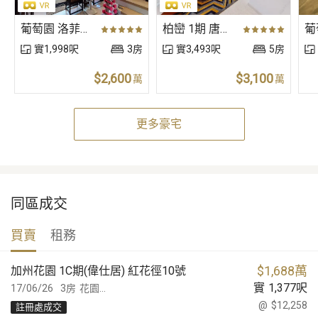
葡萄園 洛菲大道 洛菲大道〈獨立屋〉
柏巒 1期 唐人新村路116號（獨立屋）
實1,998呎
3房
實3,493呎
5房
$2,600
$3,100
萬
萬
更多豪宅
同區成交
買賣
租務
$
1,688萬
加州花園 1C期(偉仕居) 紅花徑10號
實
1,377
呎
17/06/26
3房
花園...
@
$12,258
註冊處成交