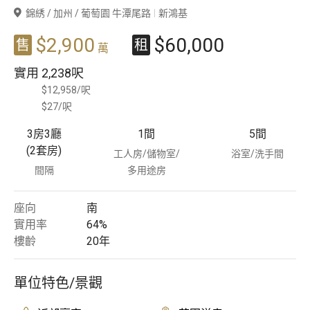
錦綉 / 加州 / 葡萄園 牛潭尾路
新鴻基
豪宅專家
$2,900
$60,000
售
租
萬
豪宅分行
實用
2,238呎
$12,958/呎
$27/呎
3房3廳
1
間
5
間
(2套房)
工人房/儲物室/
浴室/洗手間
間隔
多用途房
座向
南
實用率
64%
樓齡
20
年
單位特色/景觀