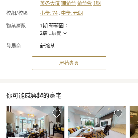
美冬大道
御葡萄
葡萄薈
1期
校網/校區
小學: 74
;
中學: 元朗
物業層數
1期 葡萄園：
2層
...
展開
發展商
新鴻基
屋苑專頁
你可能感興趣的豪宅