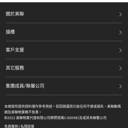
關於美聯
美聯集團
搵樓
投資者關係
二手盤
集團動態
客戶支援
租盤
人才招募
自助放盤
買賣流程
其它服務
網站地圖
豪宅專家
豪宅資訊
豪宅分行
集團成員/聯屬公司
美聯精英會
查詢熱線
美聯物業
美聯慈善基金
聯絡我們
本網頁所提供資料僅作參考用途。若因錯漏而引致任何不便或損失，美聯數碼
鋑聯控股*
美善會
網及美聯物業概不負責。
繳款方式
©2022 美聯物業代理有限公司牌照號碼C-000982及或其有聯繫公司
美聯工商舖*
資深好友
免責聲明
|
私隱政策