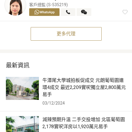
客戶總監 (S-535219)
更多代理
最新資訊
牛潭尾大學城拍板促成交 元朗葡萄園連
環4成交 最近2,209實呎獨立屋2,800萬元
易手
03/12/2024
減辣預期升溫 二手交投增加 北區葡萄園
2,178實呎洋房以1,920萬元易手