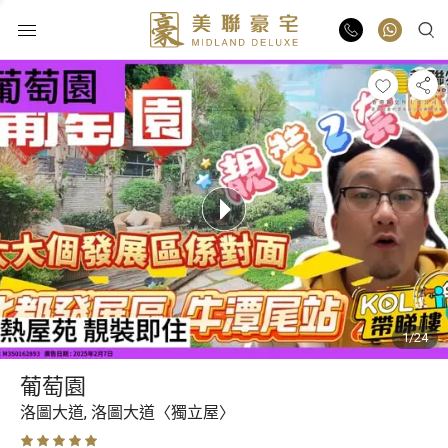
物業出售
物業出租
業主放盤
豪宅報告
1/24
豪宅資訊
葡萄園
更多樓盤
洛圖大道,
洛圖大道〈獨立屋〉