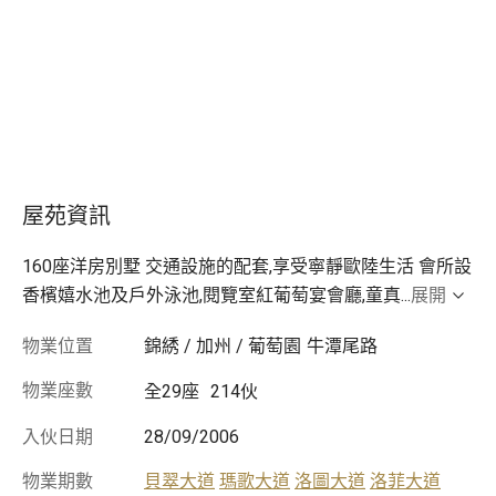
屋苑資訊
160座洋房別墅 交通設施的配套,享受寧靜歐陸生活 會所設
香檳嬉水池及戶外泳池,閱覽室紅葡萄宴會廳,童真
...
展開
物業位置
錦綉 / 加州 / 葡萄園
牛潭尾路
物業座數
全29座
214伙
入伙日期
28/09/2006
物業期數
貝翠大道
瑪歌大道
洛圖大道
洛菲大道