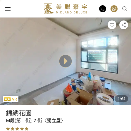
物業出售
物業出租
業主放盤
豪宅報告
1/64
豪宅資訊
錦綉花園
更多樓盤
M段(第二街),
2 街〈獨立屋〉