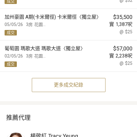
@
$32
成交
$
35,500
加州豪園 A期(卡米爾徑) 卡米爾徑〈獨立屋〉
實
1,387
呎
05/05/26
3房
花園...
@
$25
成交
$
57,000
葡萄園 瑪歌大道 瑪歌大道〈獨立屋〉
實
2,238
呎
02/05/26
3房
花園...
@
$25
成交
更多成交紀錄
推薦代理
楊敬紅
Tracy Yeung