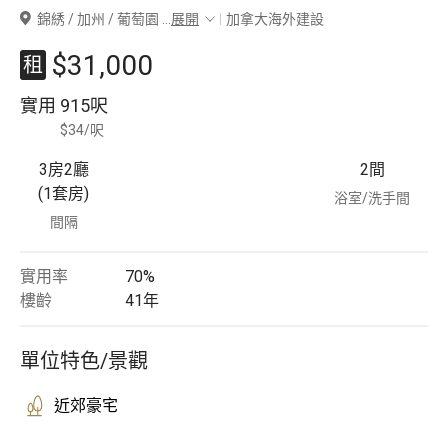
錦綉 / 加州 / 葡萄園
...
展開
加拿大海外建設
豪宅專家
$31,000
租
豪宅分行
實用
915呎
$34/呎
3房2廳
2
間
(1套房)
浴室/洗手間
間隔
實用率
70%
樓齡
41
年
單位特色/景觀
近郊豪宅