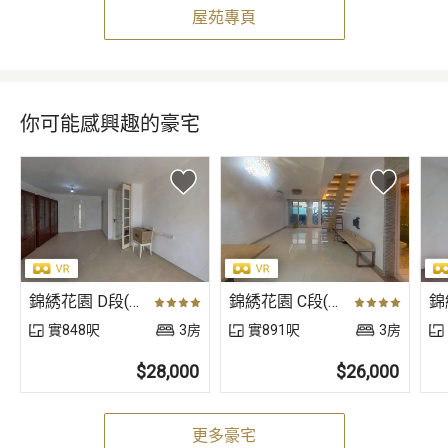
屋苑專頁
你可能感興趣的豪宅
錦綉花園 D段(第二街) 2 街〈獨立屋〉
錦綉花園 C段(第九街) 9 街〈獨立屋〉
實848呎
3房
實891呎
3房
$28,000
$26,000
更多豪宅