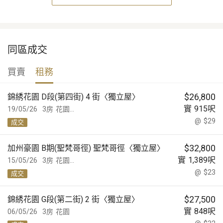
同區成交
買賣
租務
$
26,800
錦綉花園 D段(第四街) 4 街〈獨立屋〉
實
915
呎
19/05/26
3房
花園...
@
$29
成交
$
32,800
加州豪園 B期(聖梵哥徑) 聖梵哥徑〈獨立屋〉
實
1,389
呎
15/05/26
3房
花園...
@
$23
成交
$
27,500
錦綉花園 G段(第二街) 2 街〈獨立屋〉
實
848
呎
06/05/26
3房
花園