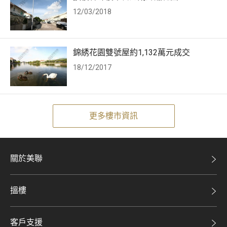
12/03/2018
錦綉花園雙號屋約1,132萬元成交
18/12/2017
更多樓市資訊
關於美聯
美聯集團
搵樓
投資者關係
二手盤
集團動態
客戶支援