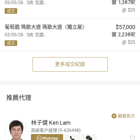
實
1,387
呎
05/05/26
3房
花園...
@
$25
成交
$
57,000
葡萄園 瑪歌大道 瑪歌大道〈獨立屋〉
實
2,238
呎
02/05/26
3房
花園...
@
$25
成交
更多成交紀錄
推薦代理
觀看影片
林子健
Ken Lam
高級客戶經理 (S-626448)