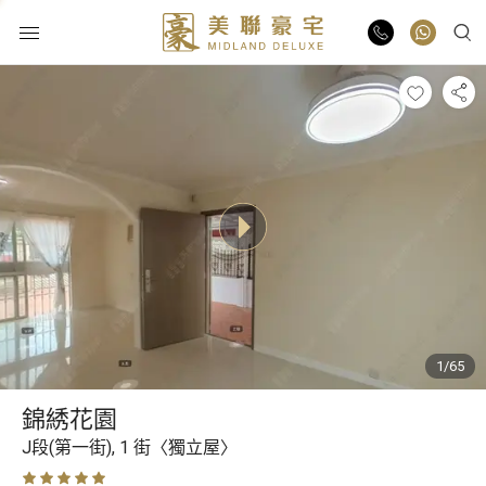
物業出售
物業出租
業主放盤
豪宅報告
1/65
豪宅資訊
錦綉花園
更多樓盤
J段(第一街),
1 街〈獨立屋〉