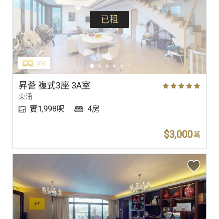
已租
昇薈 複式3座 3A室
東涌
實1,998呎
4房
$3,000
萬