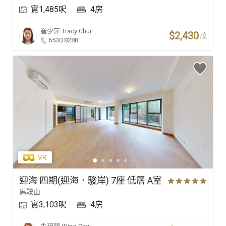
實1,485呎
4房
豪宅專家
崔少萍
Tracy Chui
$2,430
萬
6530 8288
豪宅分行
迎海 四期(迎海．駿岸) 7座 低層 A室
馬鞍山
實3,103呎
4房