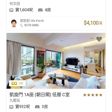
何文田
實1,604呎
4房
郭莉莉
Ida Kwok
$4,100
萬
9078 6886
凱旋門 1A座 (朝日閣) 低層 C室
九龍站
實932呎
3房