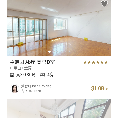
嘉慧園 Ab座 高層 B室
中半山 / 金鐘
實3,073呎
4房
黃碧珊
Isabel Wong
$1.08
億
6187 1878