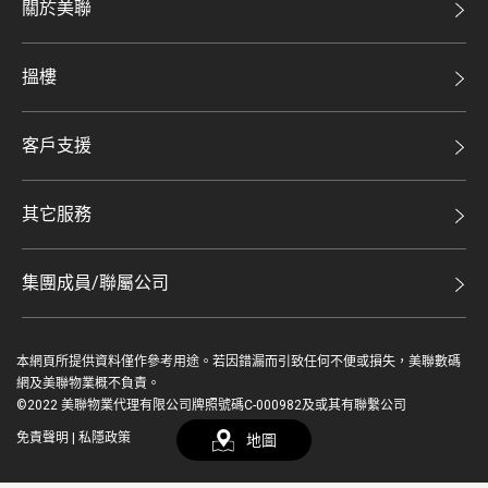
關於美聯
美聯集團
搵樓
投資者關係
二手盤
集團動態
客戶支援
租盤
人才招募
自助放盤
買賣流程
其它服務
網站地圖
豪宅專家
豪宅資訊
豪宅分行
集團成員/聯屬公司
美聯精英會
查詢熱線
美聯物業
美聯慈善基金
聯絡我們
本網頁所提供資料僅作參考用途。若因錯漏而引致任何不便或損失，美聯數碼
鋑聯控股*
登入 / 註冊
美善會
網及美聯物業概不負責。
繳款方式
©2022 美聯物業代理有限公司牌照號碼C-000982及或其有聯繫公司
美聯工商舖*
資深好友
免責聲明
|
私隱政策
地圖
简
EN
美聯中國
地產代理管理協會