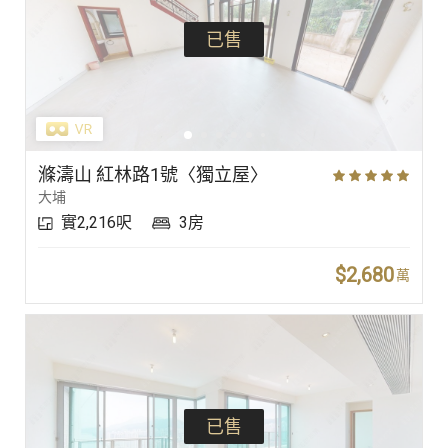
已售
滌濤山 紅林路1號〈獨立屋〉
大埔
實2,216呎
3房
$2,680
萬
已售