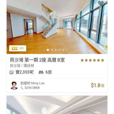
貝沙灣 第一期 2座 高層 B室
貝沙灣 / 薄扶林
實2,303呎
6房
劉耀明
Ming Lau
$1.8
億
5294 0868