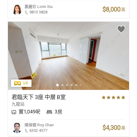
蕭麗珍
Lorin Siu
$8,000
萬
9813 3828
君臨天下 3座 中層 B室
九龍站
實1,049呎
3房
陳煒聰
Roy Chan
$4,300
萬
6352 4577