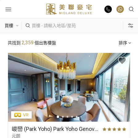
物業出售
熱門搜尋
2,359
共找到
個出售樓盤
排序
物業出租
康樂園
比華利山
駿景園/御龍山
業主放盤
主題搵樓
豪宅報告
區域
景觀
單位特色
豪宅資訊
更多樓盤
峻巒 (Park Yoho) Park Yoho Genova 2A期 29座 高層 A室
元朗