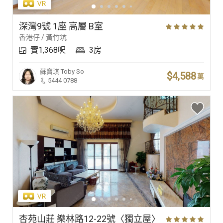
深灣9號 1座 高層 B室
香港仔 / 黃竹坑
實1,368呎
3房
蘇寶琪
Toby So
$4,588
萬
5444 0788
杏苑山莊 樂林路12-22號〈獨立屋〉