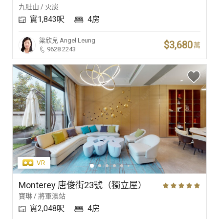
九肚山 / 火炭
實1,843呎
4房
梁欣兒
Angel Leung
$3,680
萬
9628 2243
Monterey 唐俊街23號（獨立屋）
寶琳 / 將軍澳站
實2,048呎
4房