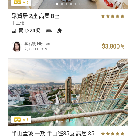
聚賢居 2座 高層 B室
中上環
實1,224呎
1房
李若桃
Elly Lee
$3,800
萬
5600 3919
半山壹號 一期 半山徑35號 高層 35室