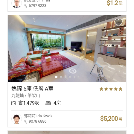
范文謙
Jim Fan
$1.2
億
6797 9223
逸瓏 5座 低層 A室
九龍塘 / 筆架山
實1,479呎
4房
郭莉莉
Ida Kwok
$5,200
萬
9078 6886