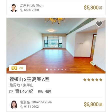
沈厚莉
Lily Shum
$5,300
萬
6620 7268
禮頓山 3座 高層 A室
跑馬地 / 東半山
實1,461呎
4房
袁淑晶
Catherine Yuen
$6,800
萬
9181 0602