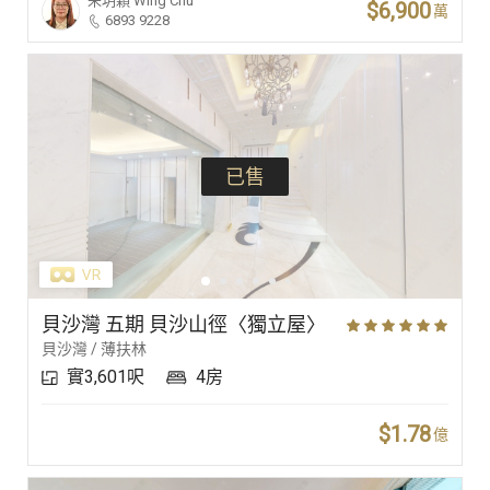
朱玥穎
Wing Chu
$6,900
萬
6893 9228
已售
貝沙灣 五期 貝沙山徑〈獨立屋〉
貝沙灣 / 薄扶林
實3,601呎
4房
$1.78
億