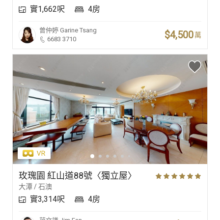
實1,662呎
4房
曾仲婷
Garine Tsang
$4,500
萬
6683 3710
玫瑰園 紅山道88號〈獨立屋〉
大潭 / 石澳
實3,314呎
4房