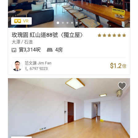
玫瑰園 紅山道88號〈獨立屋〉
大潭 / 石澳
實3,314呎
4房
范文謙
Jim Fan
$1.2
億
6797 9223