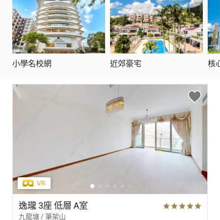
小學名校網
近郊豪宅
核
逸瓏 3座 低層 A室
九龍塘 / 筆架山