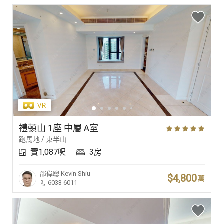
禮頓山 1座 中層 A室
跑馬地 / 東半山
實1,087呎
3房
邵偉聰
Kevin Shiu
$4,800
萬
6033 6011