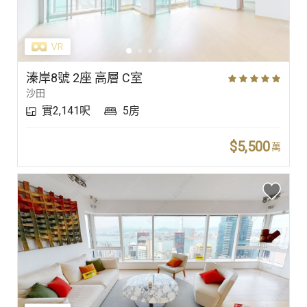
溱岸8號 2座 高層 C室
沙田
實2,141呎
5房
$5,500
萬