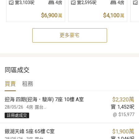
實3,103呎
4房
實2,595呎
4房
$6,900
$4,100
萬
萬
更多豪宅
同區成交
買賣
租務
$
2,320萬
迎海 四期(迎海．駿岸) 7座 10樓 A室
實
1,452
呎
28/05/26
4房
露台...
@
$15,977
註冊處成交
$
1,900萬
銀湖天峰 5座 65樓 C室
實
1,046
呎