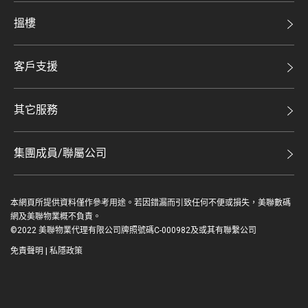
美聯集團
搵樓
投資者關係
二手盤
集團動態
客戶支援
租盤
人才招募
自助放盤
買賣流程
其它服務
網站地圖
豪宅專家
豪宅資訊
豪宅分行
集團成員/聯屬公司
美聯精英會
查詢熱線
美聯物業
美聯慈善基金
聯絡我們
本網頁所提供資料僅作參考用途。若因錯漏而引致任何不便或損失，美聯數碼
鋑聯控股*
美善會
網及美聯物業概不負責。
繳款方式
©2022 美聯物業代理有限公司牌照號碼C-000982及或其有聯繫公司
美聯工商舖*
資深好友
免責聲明
|
私隱政策
美聯中國
登入 / 註冊
地產代理管理協會
美聯澳門
简
EN
美聯金融集團