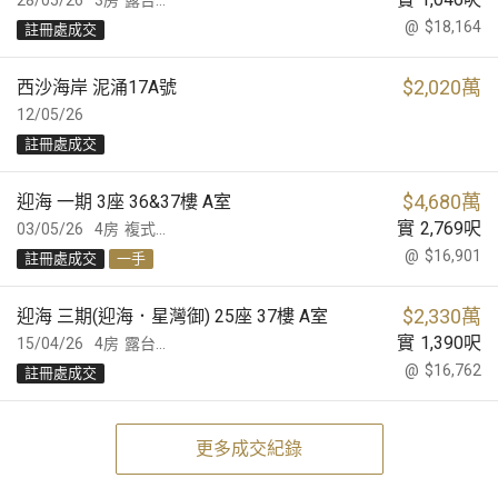
28/05/26
3房
露台...
@
$18,164
註冊處成交
$
2,020萬
西沙海岸 泥涌17A號
12/05/26
註冊處成交
$
4,680萬
迎海 一期 3座 36&37樓 A室
實
2,769
呎
03/05/26
4房
複式...
@
$16,901
註冊處成交
一手
$
2,330萬
迎海 三期(迎海．星灣御) 25座 37樓 A室
實
1,390
呎
15/04/26
4房
露台...
@
$16,762
註冊處成交
更多成交紀錄