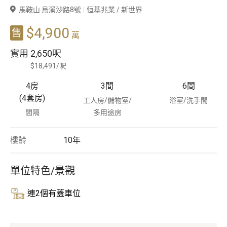
馬鞍山 烏溪沙路8號
恒基兆業 / 新世界
豪宅專家
$4,900
售
萬
豪宅分行
實用
2,650呎
$18,491/呎
4房
3
間
6
間
(4套房)
工人房/儲物室/
浴室/洗手間
間隔
多用途房
樓齡
10
年
單位特色/景觀
連2個有蓋車位