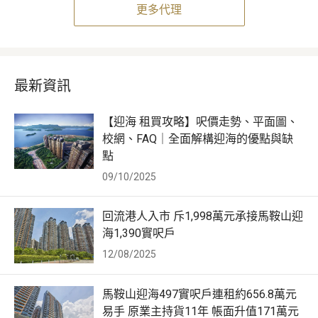
更多代理
最新資訊
【迎海 租買攻略】呎價走勢、平面圖、
校網、FAQ｜全面解構迎海的優點與缺
點
09/10/2025
回流港人入市 斥1,998萬元承接馬鞍山迎
海1,390實呎戶
12/08/2025
馬鞍山迎海497實呎戶連租約656.8萬元
易手 原業主持貨11年 帳面升值171萬元