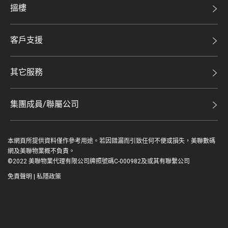
美聯集團
搵樓
投資者關係
二手盤
集團動態
客戶支援
租盤
人才招募
自助放盤
買賣流程
其它服務
網站地圖
豪宅專家
豪宅資訊
豪宅分行
集團成員/聯屬公司
美聯精英會
查詢熱線
美聯物業
美聯慈善基金
聯絡我們
本網頁所提供資料僅作參考用途。若因錯漏而引致任何不便或損失，美聯數碼
鋑聯控股*
美善會
網及美聯物業概不負責。
繳款方式
©2022 美聯物業代理有限公司牌照號碼C-000982及或其有聯繫公司
美聯工商舖*
資深好友
免責聲明
|
私隱政策
美聯中國
登入 / 註冊
地產代理管理協會
美聯澳門
简
EN
美聯金融集團