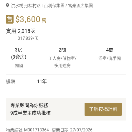
洪水橋 丹桂村路
百利保集團 / 富豪酒店集團
豪宅專家
$3,600
售
萬
豪宅分行
實用
2,018呎
$17,839/呎
3房
2
間
4
間
(3套房)
工人房/儲物室/
浴室/洗手間
間隔
多用途房
樓齡
11
年
專業顧問為你服務
了解按揭計劃
9成半業主成功批核
物業編號: M301713364
更新日期: 27/07/2026