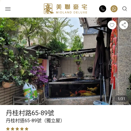
物業出售
物業出租
業主放盤
豪宅報告
1/31
豪宅資訊
丹桂村路65-89號
更多樓盤
丹桂村道65-89號（獨立屋）