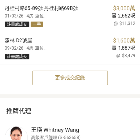
$
3,000萬
丹桂村路65-89號 丹桂村路69B號
實
2,652
呎
01/03/26
4房
車位...
@
$11,312
註冊處成交
一手
$
1,600萬
溱林 D2號屋
實
1,887
呎
09/02/26
4房
車位...
@
$8,479
註冊處成交
更多成交紀錄
推薦代理
王瑛
Whitney Wang
高級客戶經理 (S-563658)