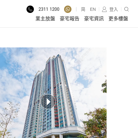
2311
1200
简
EN
登入
業主放盤
豪宅報告
豪宅資訊
更多樓盤