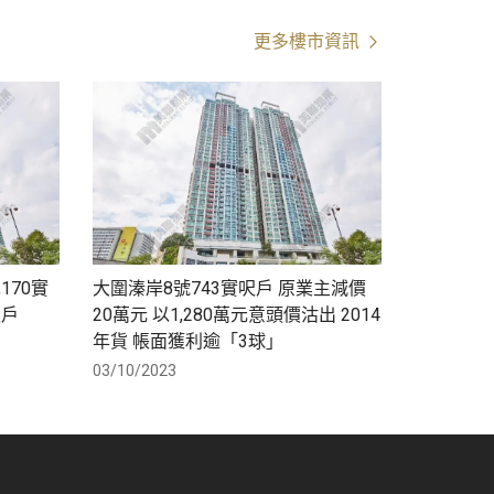
更多樓市資訊
170實
大圍溱岸8號743實呎戶 原業主減價
呎戶
20萬元 以1,280萬元意頭價沽出 2014
年貨 帳面獲利逾「3球」
03/10/2023