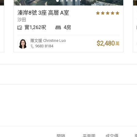
溱岸8號 3座 高層 A室
沙田
實1,262呎
4房
羅文媛
Christine Luo
$2,480
萬
萬
9683 8184
間隔
平面圖
成交價