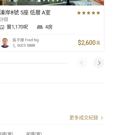
溱岸8號 5座 低層 A室
溱岸8號
沙田
沙田
實1,170呎
4房
實1,
吳子峰
Fred Ng
張
$2,600
萬
6025 5888
更多成交紀錄
面積(實)
呎價
(
實
)