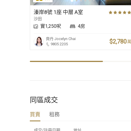
溱岸8號 1座 中層 A室
沙田
實1,250呎
4房
齊丹
Jocelyn Chai
$2,780
9805 2205
同區成交
買賣
租務
成交/註冊日期
地址