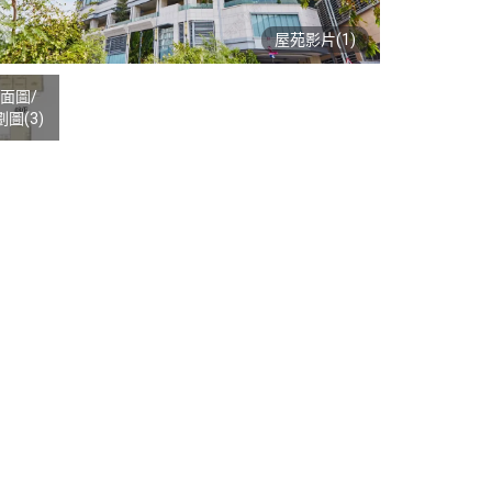
屋苑影片(1)
面圖
/
劃圖
(3)