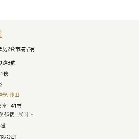
號
5房2套市場罕有
廟路8號
81伙
12
中學: 沙田
座 - 41層
至46樓
...
展開
港鐵
有限公司