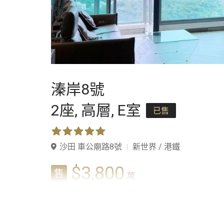
溱岸8號
2座,
高層,
E室
已售
沙田 車公廟路8號
新世界 / 港鐵
$3,800
售
萬
1,476呎
實用
$25,745/呎