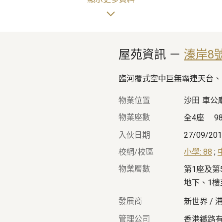
間
西南
78%
14
年
洗手間
座向
實用率
樓齡
屋苑資訊
 － 
溱岸8
臨河覆式空中巨無霸連天台、
物業位置
沙田
車公
物業座數
全4座
9
入伙日期
27/09/20
了解按揭計劃
校網/校區
小學: 88
;
物業層數
第1座及第5
地下、1樓
發展商
新世界 / 
管理公司
香港鐵路