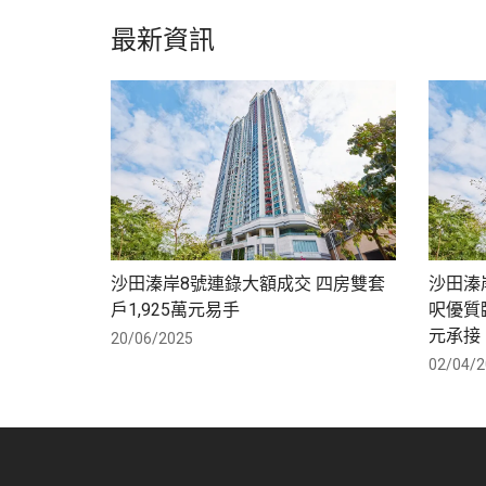
最新資訊
沙田溱岸8號連錄大額成交 四房雙套
沙田溱岸
戶1,925萬元易手
呎優質臨
元承接
20/06/2025
02/04/2