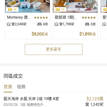
Monterey 唐俊街23號（獨立屋）
歌賦嶺 1期(棕櫚徑) 粉錦公路338號 (獨立屋)
實2,048呎
4房
實1,798呎
3房
$8,000
$1,890
萬
萬
更多豪宅
同區成交
買賣
租務
$
2,125萬
藍天海岸 水藍‧天岸 2座 19樓 A室
實
1,342
呎
03/02/26
3房
相鄰特色戶...