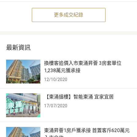
更多成交紀錄
最新資訊
換樓客追價入市東涌昇薈 3房套單位
1,238萬元獲承接
12/10/2020
【東涌搵樓】智能東涌 宜家宜居
17/07/2020
東涌昇薈1房戶獲承接 首置客斥620萬元