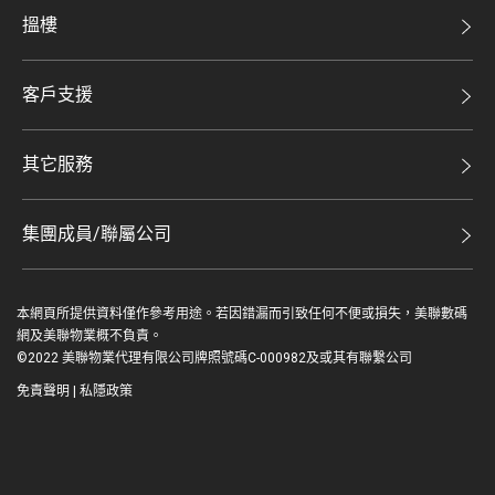
美聯集團
搵樓
投資者關係
二手盤
集團動態
客戶支援
租盤
人才招募
自助放盤
買賣流程
其它服務
網站地圖
豪宅專家
豪宅資訊
豪宅分行
集團成員/聯屬公司
美聯精英會
查詢熱線
美聯物業
美聯慈善基金
聯絡我們
本網頁所提供資料僅作參考用途。若因錯漏而引致任何不便或損失，美聯數碼
鋑聯控股*
美善會
網及美聯物業概不負責。
繳款方式
©2022 美聯物業代理有限公司牌照號碼C-000982及或其有聯繫公司
美聯工商舖*
資深好友
免責聲明
|
私隱政策
美聯中國
登入 / 註冊
地產代理管理協會
美聯澳門
简
EN
美聯金融集團