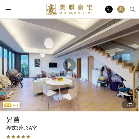
物業出售
物業出租
業主放盤
豪宅報告
1/72
豪宅資訊
昇薈
更多樓盤
複式3座,
3A室