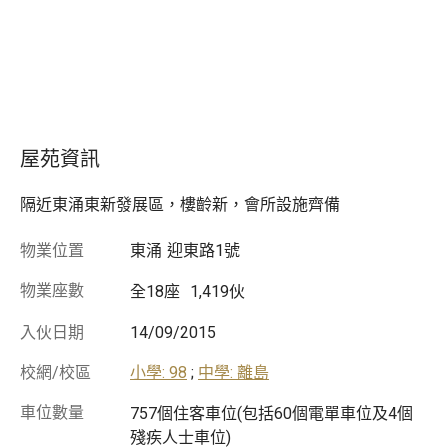
專業顧問為你服務
了解按揭計劃
9成半業主成功批核
物業編號: M300153711
更新日期: 01/06/2026
屋苑資訊
隔近東涌東新發展區，樓齡新，會所設施齊備
物業位置
東涌
迎東路1號
物業座數
全18座
1,419伙
入伙日期
14/09/2015
校網/校區
小學: 98
;
中學: 離島
車位數量
757個住客車位(包括60個電單車位及4個
殘疾人士車位)