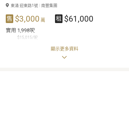
東涌 迎東路1號
南豐集團
豪宅專家
$3,000
$61,000
售
租
萬
豪宅分行
實用
1,998呎
$15,015/呎
$31/呎
顯示更多資料
4房
3
間
6
間
(3套房)
工人房/儲物室/
浴室/洗手間
間隔
多用途房
樓齡
11
年
單位特色/景觀
私家泳池