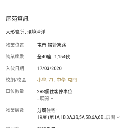
屋苑資訊
大形會所 , 環境清淨
物業位置
屯門
掃管笏路
物業座數
全40座
1,154伙
入伙日期
17/03/2020
校網/校區
小學: 71
;
中學: 屯門
車位數量
...
展開
物業層數
分層住宅 :
19層 (第1A,1B,3A,3B,5A,5B,6A,6B
...
展開