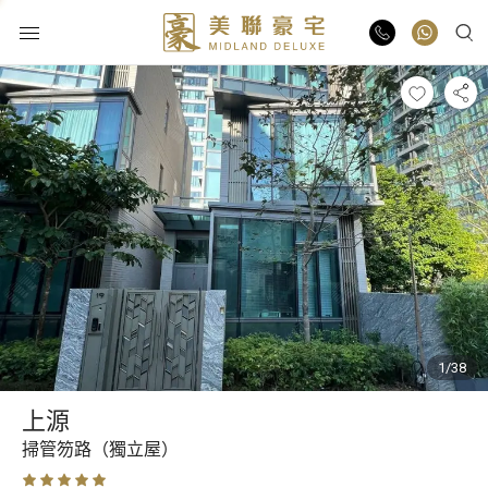
物業出售
物業出租
業主放盤
豪宅報告
1/38
豪宅資訊
上源
更多樓盤
掃管笏路（獨立屋）