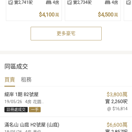
實2,741呎
4房
實2,734呎
4房
$4,100
$4,500
萬
萬
更多豪宅
同區成交
買賣
租務
$
3,800萬
緹岸 1期 B2號屋
實
2,260
呎
19/05/26
4房
花園...
@
$16,814
註冊處成交
一手
$
6,600萬
滿名山 山庭 H2號屋 (山庭)
實
2,857
呎