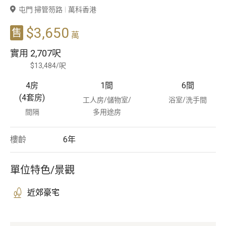
屯門 掃管笏路
萬科香港
豪宅專家
$3,650
售
萬
豪宅分行
實用
2,707呎
$13,484/呎
4房
1
間
6
間
(4套房)
工人房/儲物室/
浴室/洗手間
間隔
多用途房
樓齡
6
年
單位特色/景觀
近郊豪宅