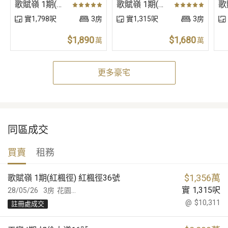
歌賦嶺 1期(棕櫚徑) 粉錦公路338號 (獨立屋)
歌賦嶺 1期(櫻桃徑) 粉錦公路338號 (獨立屋)
實1,798呎
3房
實1,315呎
3房
$1,890
$1,680
萬
萬
更多豪宅
同區成交
買賣
租務
$
1,356萬
歌賦嶺 1期(紅楓徑) 紅楓徑36號
實
1,315
呎
28/05/26
3房
花園...
@
$10,311
註冊處成交