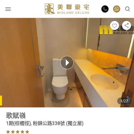
物業出售
物業出租
業主放盤
豪宅報告
1/27
豪宅資訊
歌賦嶺
更多樓盤
1期(棕櫚徑),
粉錦公路338號 (獨立屋)