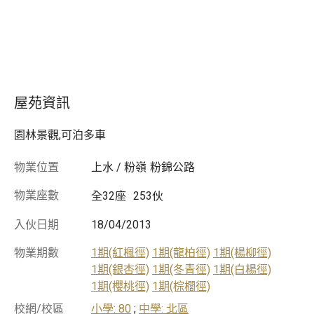
屋苑資訊
園林景觀,可泊多車
物業位置
上水 / 粉嶺
粉錦公路
物業座數
全32座
253伙
入伙日期
18/04/2013
物業期數
1期(紅楓徑)
1期(龍柏徑)
1期(楊柳徑)
1期(銀杏徑)
1期(冬青徑)
1期(白楊徑)
1期(櫻桃徑)
1期(棕櫚徑)
校網/校區
小學: 80
;
中學: 北區