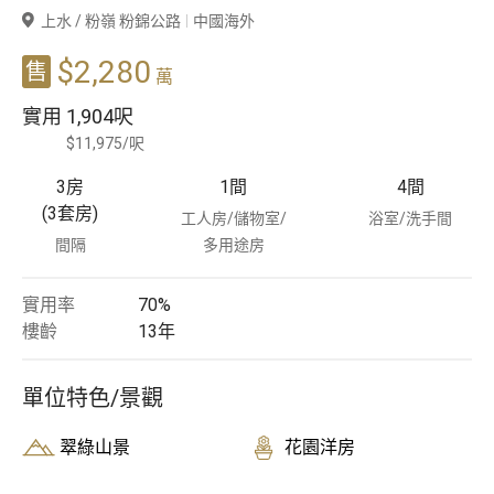
上水 / 粉嶺 粉錦公路
中國海外
豪宅專家
$2,280
售
萬
豪宅分行
實用
1,904呎
$11,975/呎
3房
1
間
4
間
(3套房)
工人房/儲物室/
浴室/洗手間
間隔
多用途房
實用率
70%
樓齡
13
年
單位特色/景觀
翠綠山景
花園洋房