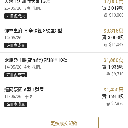
$
2,800萬
天巒 I期 加倫大道16號
實
2,019
呎
25/05/26
3房
花園...
@
$13,868
註冊處成交
$
3,318萬
御林皇府 肯辛頓徑 8號屋C型
實
3,003
呎
14/05/26
@
$11,048
註冊處成交
$
1,880萬
歌賦嶺 1期(龍柏徑) 龍柏徑10號
實
1,936
呎
14/05/26
4房
花園...
@
$9,710
註冊處成交
$
1,450萬
邁爾豪園 A型 1號屋
實
1,841
呎
11/05/26
車位
@
$7,876
註冊處成交
更多成交紀錄