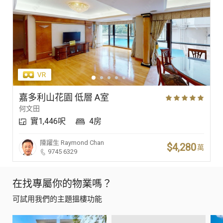
嘉多利山花園 低層 A室
何文田
實1,446呎
4房
陳躍生
Raymond Chan
$4,280
萬
9745 6329
在找專屬你的物業嗎？
可試用我們的主題搵樓功能