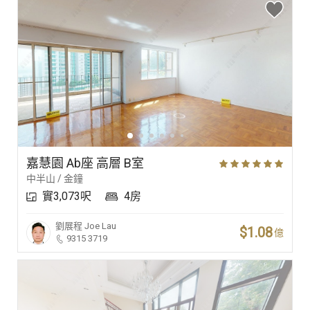
嘉慧園 Ab座 高層 B室
中半山 / 金鐘
實3,073呎
4房
劉展程
Joe Lau
$1.08
億
9315 3719