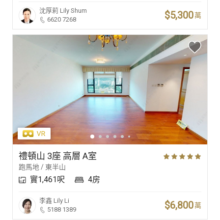
沈厚莉
Lily Shum
$5,300
萬
6620 7268
禮頓山 3座 高層 A室
跑馬地 / 東半山
實1,461呎
4房
李鑫
Lily Li
$6,800
萬
5188 1389