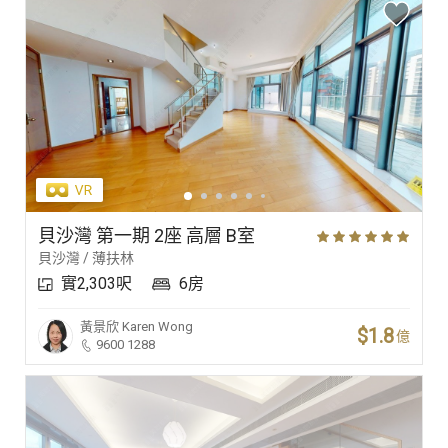
貝沙灣 第一期 2座 高層 B室
貝沙灣 / 薄扶林
實2,303呎
6房
黃景欣
Karen Wong
$1.8
億
9600 1288