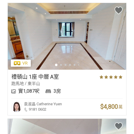
禮頓山 1座 中層 A室
跑馬地 / 東半山
實1,087呎
3房
袁淑晶
Catherine Yuen
$4,800
萬
9181 0602