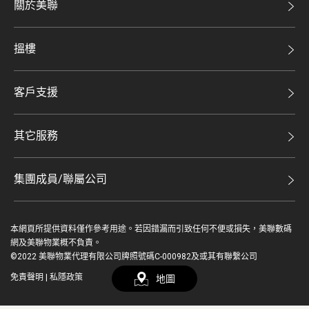
關於美聯
美聯集團
搵樓
投資者關係
二手盤
集團動態
客戶支援
租盤
人才招募
自助放盤
買賣流程
其它服務
網站地圖
豪宅專家
豪宅資訊
豪宅分行
集團成員/聯屬公司
美聯精英會
查詢熱線
美聯物業
美聯慈善基金
聯絡我們
本網頁所提供資料僅作參考用途。若因錯漏而引致任何不便或損失，美聯數碼
鋑聯控股*
登入 / 註冊
美善會
網及美聯物業概不負責。
繳款方式
©2022 美聯物業代理有限公司牌照號碼C-000982及或其有聯繫公司
美聯工商舖*
資深好友
免責聲明
|
私隱政策
地圖
简
EN
美聯中國
地產代理管理協會