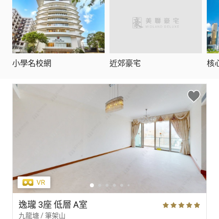
小學名校網
近郊豪宅
核
逸瓏 3座 低層 A室
九龍塘 / 筆架山