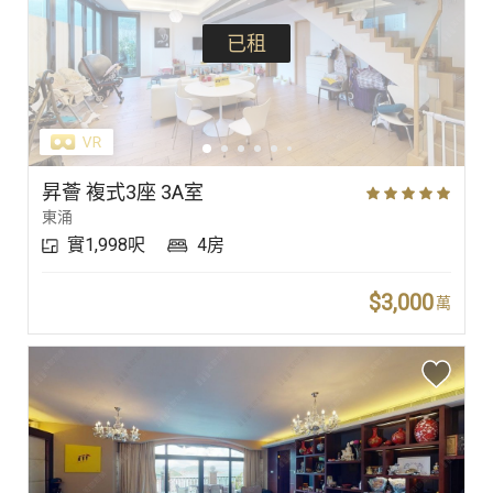
已租
昇薈 複式3座 3A室
東涌
實1,998呎
4房
$3,000
萬