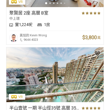
聚賢居 2座 高層 B室
中上環
實1,224呎
1房
黃旭鈞
Kevin Wong
$3,800
萬
9644 4023
半山壹號 一期 半山徑35號 高層 35室