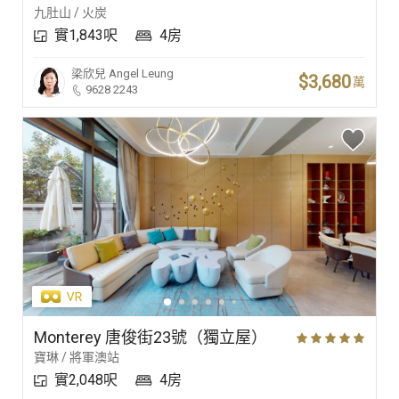
九肚山 / 火炭
實1,843呎
4房
梁欣兒
Angel Leung
$3,680
萬
9628 2243
Monterey 唐俊街23號（獨立屋）
寶琳 / 將軍澳站
實2,048呎
4房