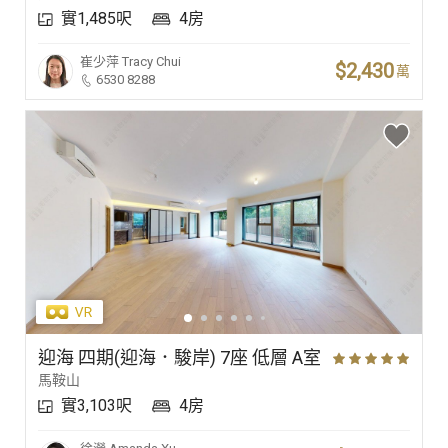
實1,485呎
4房
豪宅專家
崔少萍
Tracy Chui
$2,430
萬
6530 8288
豪宅分行
迎海 四期(迎海．駿岸) 7座 低層 A室
馬鞍山
實3,103呎
4房