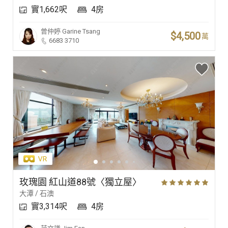
實1,662呎
4房
曾仲婷
Garine Tsang
$4,500
萬
6683 3710
玫瑰園 紅山道88號〈獨立屋〉
大潭 / 石澳
實3,314呎
4房