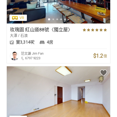
玫瑰園 紅山道88號〈獨立屋〉
大潭 / 石澳
實3,314呎
4房
范文謙
Jim Fan
$1.2
億
6797 9223