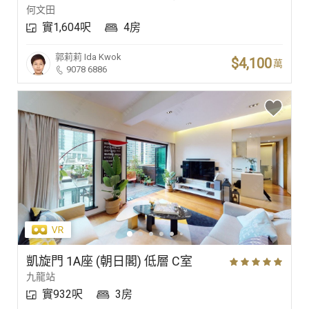
何文田
實1,604呎
4房
郭莉莉
Ida Kwok
$4,100
萬
9078 6886
凱旋門 1A座 (朝日閣) 低層 C室
九龍站
實932呎
3房