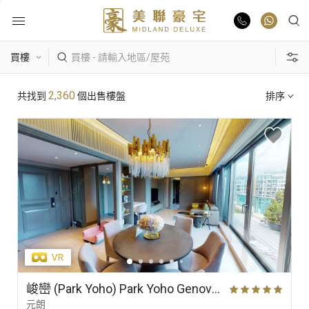
物業出售
熱門搜尋
2,360
共找到
個出售樓盤
排序
物業出租
康樂園
比華利山
駿景園/御龍山
業主放盤
主題搵樓
豪宅報告
區域
景觀
單位特色
豪宅資訊
更多樓盤
峻巒 (Park Yoho) Park Yoho Genova 2A期 29座 高層 A室
元朗