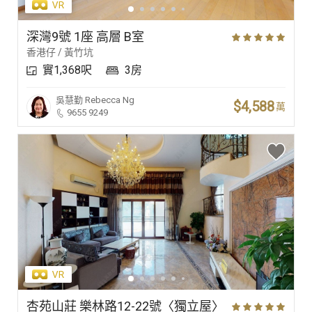
深灣9號 1座 高層 B室
香港仔 / 黃竹坑
實1,368呎
3房
吳慧勤
Rebecca Ng
$4,588
萬
9655 9249
杏苑山莊 樂林路12-22號〈獨立屋〉