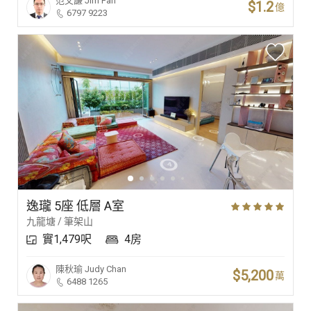
范文謙
Jim Fan
$1.2
億
6797 9223
逸瓏 5座 低層 A室
九龍塘 / 筆架山
實1,479呎
4房
陳秋瑜
Judy Chan
$5,200
萬
6488 1265