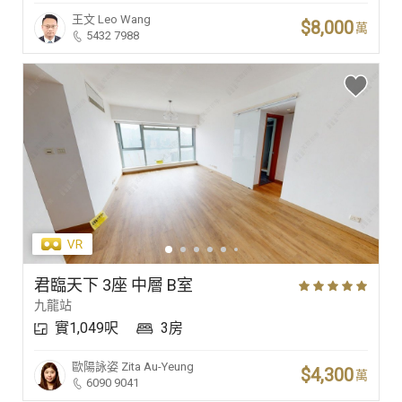
王文
Leo Wang
$8,000
萬
5432 7988
君臨天下 3座 中層 B室
九龍站
實1,049呎
3房
歐陽詠姿
Zita Au-Yeung
$4,300
萬
6090 9041