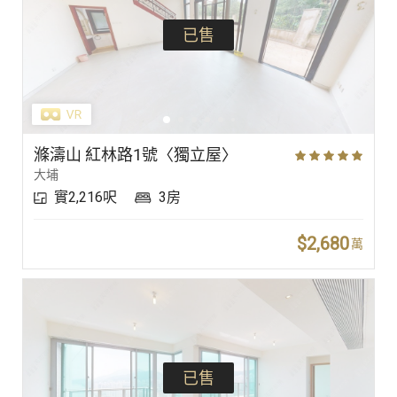
已售
滌濤山 紅林路1號〈獨立屋〉
大埔
實2,216呎
3房
$2,680
萬
已售