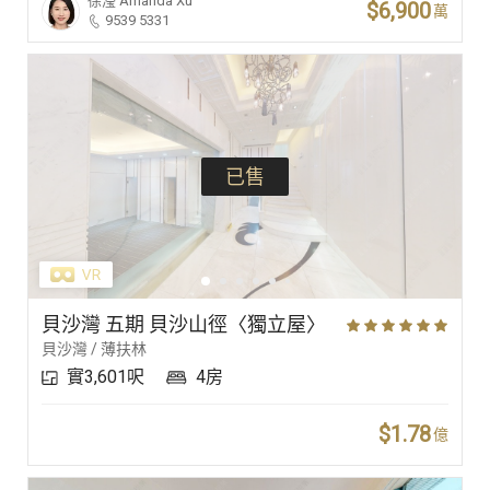
徐瀅
Amanda Xu
$6,900
萬
9539 5331
已售
貝沙灣 五期 貝沙山徑〈獨立屋〉
貝沙灣 / 薄扶林
實3,601呎
4房
$1.78
億