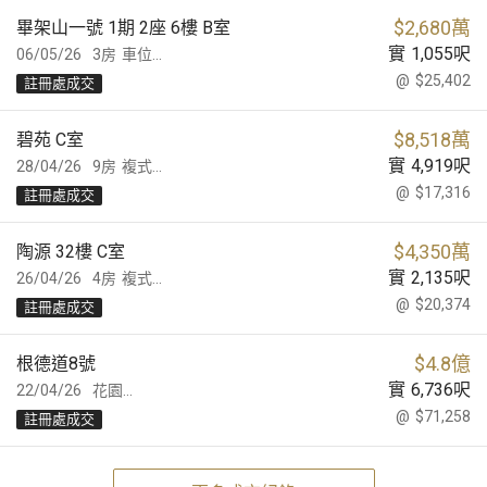
$
2,680萬
畢架山一號 1期 2座 6樓 B室
實
1,055
呎
06/05/26
3房
車位...
@
$25,402
註冊處成交
$
8,518萬
碧苑 C室
實
4,919
呎
28/04/26
9房
複式...
@
$17,316
註冊處成交
$
4,350萬
陶源 32樓 C室
實
2,135
呎
26/04/26
4房
複式...
@
$20,374
註冊處成交
$
4.8億
根德道8號
實
6,736
呎
22/04/26
花園...
@
$71,258
註冊處成交