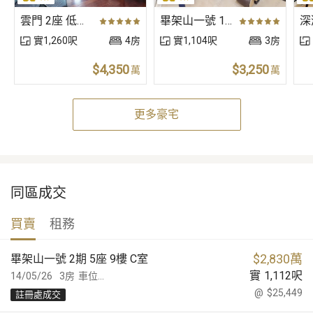
雲門 2座 低層 B室
畢架山一號 1期 01座 低層 E室
實1,260呎
4房
實1,104呎
3房
$4,350
$3,250
萬
萬
更多豪宅
同區成交
買賣
租務
$
2,830萬
畢架山一號 2期 5座 9樓 C室
實
1,112
呎
14/05/26
3房
車位...
@
$25,449
註冊處成交