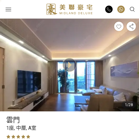
物業出售
物業出租
業主放盤
豪宅報告
1/28
豪宅資訊
雲門
更多樓盤
1座,
中層,
A室