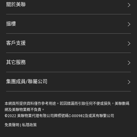
關於美聯
美聯集團
搵樓
投資者關係
二手盤
集團動態
客戶支援
租盤
人才招募
自助放盤
買賣流程
其它服務
網站地圖
豪宅專家
豪宅資訊
豪宅分行
集團成員/聯屬公司
美聯精英會
查詢熱線
美聯物業
美聯慈善基金
聯絡我們
本網頁所提供資料僅作參考用途。若因錯漏而引致任何不便或損失，美聯數碼
鋑聯控股*
美善會
網及美聯物業概不負責。
繳款方式
©2022 美聯物業代理有限公司牌照號碼C-000982及或其有聯繫公司
美聯工商舖*
資深好友
免責聲明
|
私隱政策
美聯中國
登入 / 註冊
地產代理管理協會