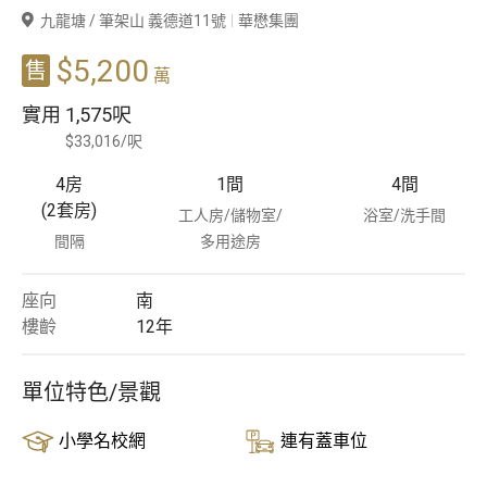
九龍塘 / 筆架山 義德道11號
華懋集團
豪宅專家
$5,200
售
萬
豪宅分行
實用
1,575呎
$33,016/呎
4房
1
間
4
間
(2套房)
工人房/儲物室/
浴室/洗手間
間隔
多用途房
座向
南
樓齡
12
年
單位特色/景觀
小學名校網
連有蓋車位