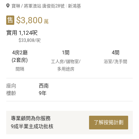
寶琳 / 將軍澳站 唐俊街28號
新鴻基
豪宅專家
$3,800
售
萬
豪宅分行
實用
1,124呎
$33,808/呎
4房2廳
1
間
4
間
(2套房)
工人房/儲物室/
浴室/洗手間
間隔
多用途房
座向
西南
樓齡
9
年
專業顧問為你服務
了解按揭計劃
9成半業主成功批核