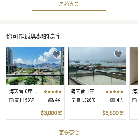
屋苑專頁
你可能感興趣的豪宅
海天晉 8座 高層 A室
海天晉 1座 低層 A室
實1,153呎
4房
實1,328呎
4房
$3,000
$3,500
萬
萬
更多豪宅