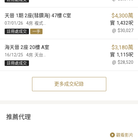
$
4,300萬
天晉 1期 2座(彗鑽海) 47樓 C室
實
1,432
呎
07/01/26
4房
複式...
@
$30,027
註冊處成交
一手
$
3,180萬
海天晉 2座 20樓 A室
實
1,115
呎
16/12/25
4房
天台...
@
$28,520
註冊處成交
更多成交紀錄
推薦代理
觀看影片