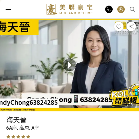
物業出售
物業出租
業主放盤
豪宅報告
1/23
豪宅資訊
海天晉
更多樓盤
6A座,
高層,
A室