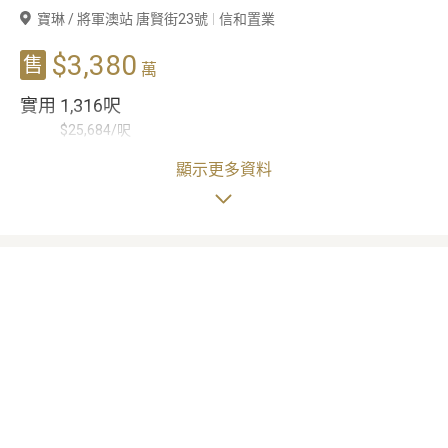
寶琳 / 將軍澳站 唐賢街23號
信和置業
豪宅專家
$3,380
售
萬
豪宅分行
實用
1,316呎
$25,684/呎
4房2廳
顯示更多資料
1
間
1
間
(2套房)
工人房/儲物室/
浴室/洗手間
間隔
多用途房
座向
南
樓齡
10
年
單位特色/景觀
無敵海景