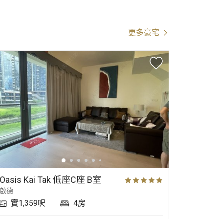
更多豪宅
Oasis Kai Tak 低座C座 B室
啟德
馬鞍山
實1,359呎
4房
實3,