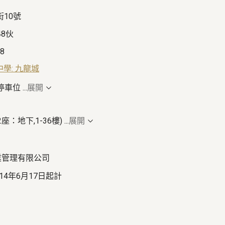
街10號
48伙
18
中學: 九龍城
客停車位
...
展開
,2座：地下,1-36樓)
...
展開
業管理有限公司
2014年6月17日起計