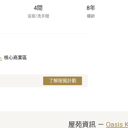
4
間
8
年
浴室/洗手間
樓齡
核心商業區
了解按揭計劃
屋苑資訊
 － 
Oasis 