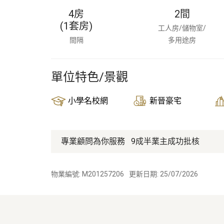
4房
2
間
(1套房)
工人房/儲物室/
間隔
多用途房
單位特色/景觀
小學名校網
新晉豪宅
專業顧問為你服務
9成半業主成功批核
物業編號: M201257206
更新日期: 25/07/2026