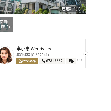
屋苑影片(1)
面圖
/
劃圖
(3)
李小惠
Wendy Lee
客戶經理 (S-632941)
6731 8662