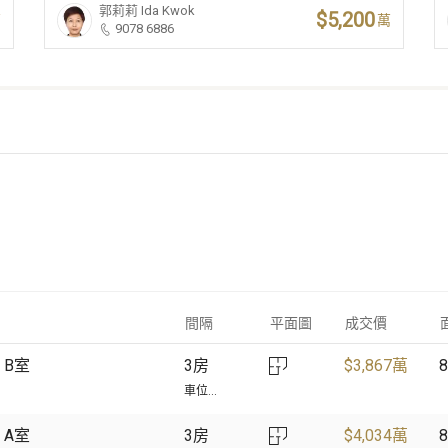
郭莉莉
Ida Kwok
$5,200
萬
萬
9078 6886
間隔
平面圖
成交價
 B室
3房
$
3,867萬
8
車位...
 A室
3房
$
4,034萬
8