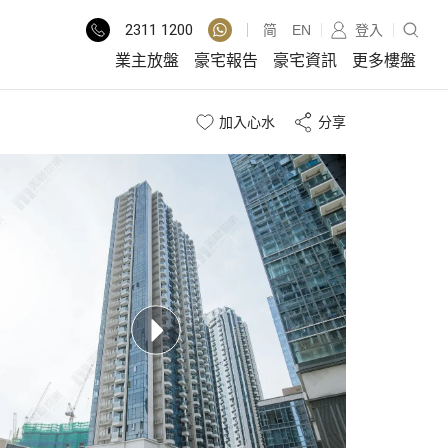
2311
1200
简
EN
登入
業主放盤
豪宅報告
豪宅資訊
更多樓盤
加入心水
分享