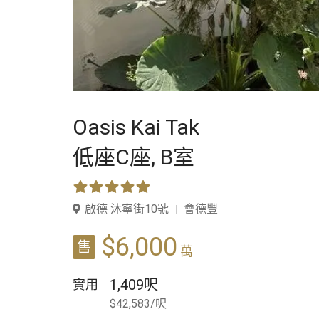
Oasis Kai Tak
低座C座,
B室
啟德 沐寧街10號
會德豐
$6,000
售
萬
1,409呎
實用
$42,583/呎