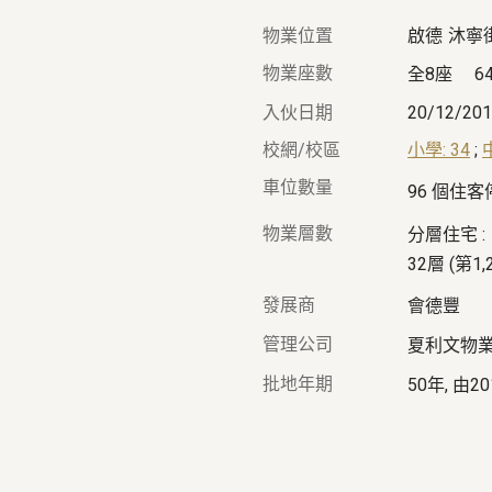
物業位置
啟德
沐寧
物業座數
全8座
6
入伙日期
20/12/20
校網/校區
小學: 34
;
車位數量
96 個住
物業層數
分層住宅 :
32層 (第1
發展商
會德豐
管理公司
夏利文物
批地年期
50年, 由