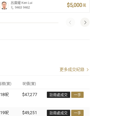
呂廣耀
Ken Lui
朱
$5,000
萬
9463 9462
更多成交紀錄
面積(實)
呎價
(
實
)
18
呎
$47,277
註冊處成交
一手
19
呎
$49,251
註冊處成交
一手