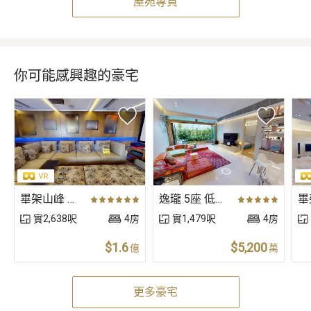
屋苑專頁
你可能感興趣的豪宅
畢架山峰 歌和老街20號〈獨立屋〉
逸瓏 5座 低層 A室
實2,638呎
4房
實1,479呎
4房
$1.6
$5,200
億
萬
更多豪宅