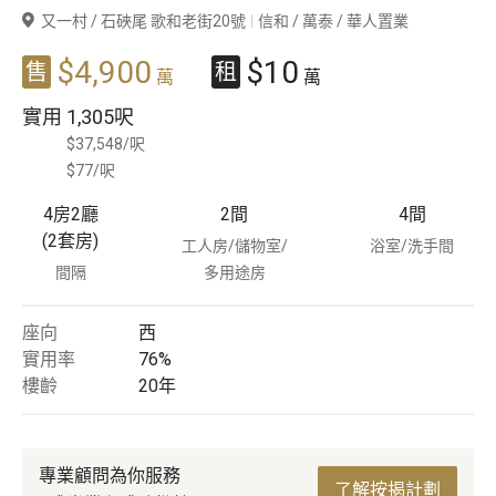
又一村 / 石硤尾 歌和老街20號
信和 / 萬泰 / 華人置業
豪宅專家
$4,900
$10
售
租
萬
萬
豪宅分行
實用
1,305呎
$37,548/呎
$77/呎
4房2廳
2
間
4
間
(2套房)
工人房/儲物室/
浴室/洗手間
間隔
多用途房
座向
西
實用率
76%
樓齡
20
年
專業顧問為你服務
了解按揭計劃