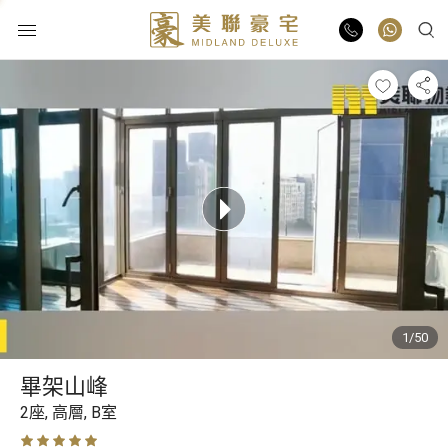
物業出售
物業出租
業主放盤
豪宅報告
1/50
豪宅資訊
畢架山峰
更多樓盤
2座,
高層,
B室