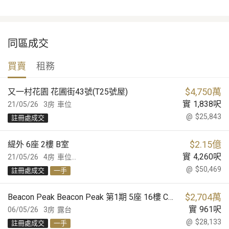
同區成交
買賣
租務
$
4,750萬
又一村花園 花圃街43號(T25號屋)
實
1,838
呎
21/05/26
3房
車位
@
$25,843
註冊處成交
$
2.15億
緹外 6座 2樓 B室
實
4,260
呎
21/05/26
4房
車位...
@
$50,469
註冊處成交
一手
$
2,704萬
Beacon Peak Beacon Peak 第1期 5座 16樓 C室
實
961
呎
06/05/26
3房
露台
@
$28,133
註冊處成交
一手