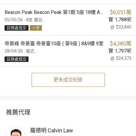
$
6,051萬
Beacon Peak Beacon Peak 第1期 5座 18樓 A室
實
1,788
呎
05/05/26
4房
露台...
@
$33,840
註冊處成交
一手
$
4,380萬
帝景峰 帝景臺 帝景臺10座 ( 第9座 ) 8&9樓 9室
實
1,797
呎
28/04/26
複式...
@
$24,373
註冊處成交
更多成交紀錄
推薦代理
羅德明
Calvin Law