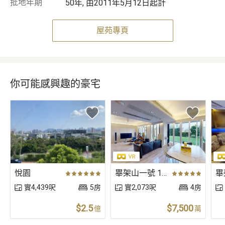
批地年期
50年, 由2011年5月12日起計
屋苑專頁
你可能感興趣的豪宅
悅園
畢架山一號 1期 02座 低層
實4,439呎
5房
實2,073呎
4房
$2.5
$7,500
億
萬