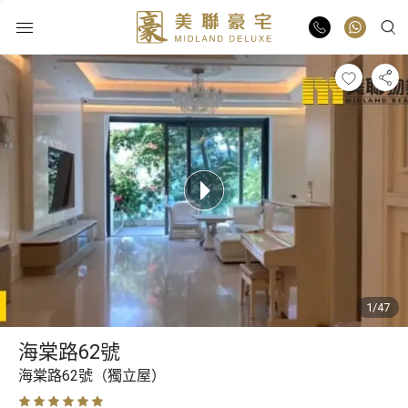
物業出售
物業出租
業主放盤
豪宅報告
1/47
豪宅資訊
海棠路62號
更多樓盤
海棠路62號（獨立屋）