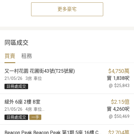
更多豪宅
同區成交
買賣
租務
$
4,750萬
又一村花園 花圃街43號(T25號屋)
實
1,838
呎
21/05/26
3房
車位
@
$25,843
註冊處成交
$
2.15億
緹外 6座 2樓 B室
實
4,260
呎
21/05/26
4房
車位...
@
$50,469
註冊處成交
一手
$
2,704萬
Beacon Peak Beacon Peak 第1期 5座 16樓 C室