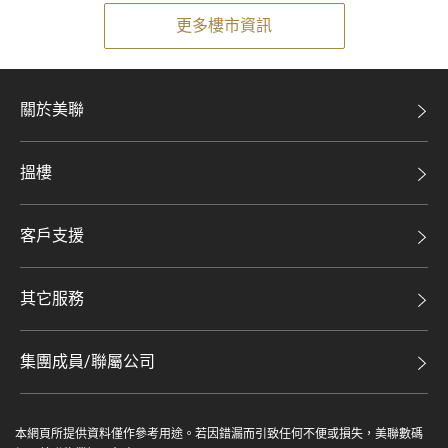
更多樓市資訊
關於美聯
美聯集團
搵樓
投資者關係
二手盤
集團動態
客戶支援
租盤
人才招募
自助放盤
買賣流程
其它服務
網站地圖
豪宅專家
豪宅資訊
豪宅分行
集團成員/聯屬公司
美聯精英會
查詢熱線
美聯物業
美聯慈善基金
聯絡我們
本網頁所提供資料僅作參考用途。若因錯漏而引致任何不便或損失，美聯數碼