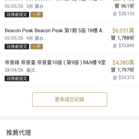
實
961
呎
06/05/26
3房
露台
@
$28,133
註冊處成交
一手
$
6,051萬
Beacon Peak Beacon Peak 第1期 5座 18樓 A室
實
1,788
呎
05/05/26
4房
露台...
@
$33,840
註冊處成交
一手
$
4,380萬
帝景峰 帝景臺 帝景臺10座 ( 第9座 ) 8&9樓 9室
實
1,797
呎
28/04/26
複式...
@
$24,373
註冊處成交
更多成交紀錄
推薦代理