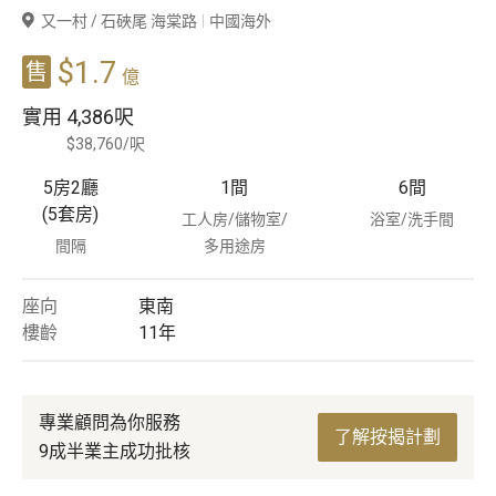
又一村 / 石硤尾 海棠路
中國海外
豪宅專家
$1.7
售
億
豪宅分行
實用
4,386呎
$38,760/呎
5房2廳
1
間
6
間
(5套房)
工人房/儲物室/
浴室/洗手間
間隔
多用途房
座向
東南
樓齡
11
年
專業顧問為你服務
了解按揭計劃
9成半業主成功批核