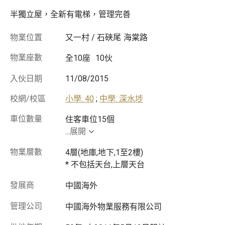
半獨立屋，全新有電梯，管理完善
物業位置
又一村 / 石硤尾
海棠路
物業座數
全10座
10伙
入伙日期
11/08/2015
校網/校區
小學: 40
;
中學: 深水埗
車位數量
...
展開
物業層數
4層(地庫,地下,1至2樓)
* 不包括天台,上層天台
發展商
中國海外
管理公司
中國海外物業服務有限公司