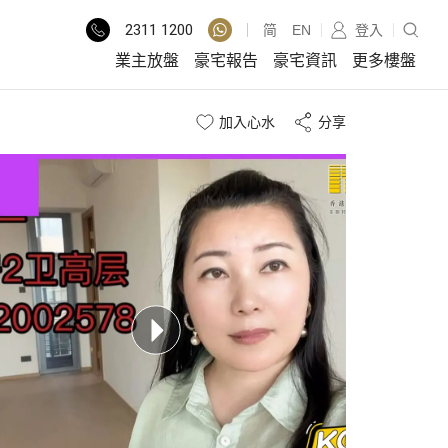
2311
1200
简
EN
登入
業主放盤
豪宅報告
豪宅資訊
更多樓盤
加入心水
分享