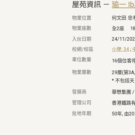
屋苑資訊
 － 
瑜一 I
物業位置
何文田
忠
物業座數
全2座
1
入伙日期
24/11/20
校網/校區
小學: 34
;
車位數量
16個住客
物業層數
29層(第3A
* 不包括
發展商
華懋集團 /
管理公司
香港鐵路
批地年期
50年, 由