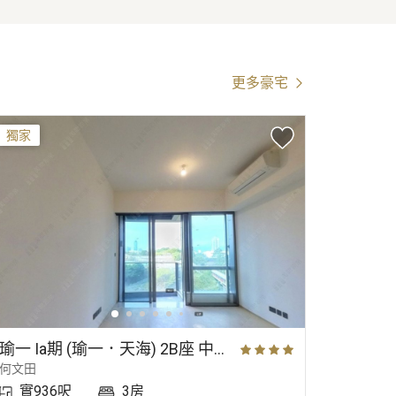
更多豪宅
獨家
瑜一 Ia期 (瑜一．天海) 2B座 中層 D室
瑜一 I
何文田
何文田
實936呎
3房
實94