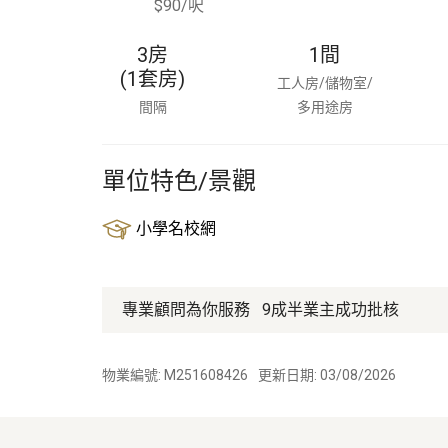
$90/呎
3房
1
間
(1套房)
工人房/儲物室/
間隔
多用途房
單位特色/景觀
小學名校網
專業顧問為你服務
9成半業主成功批核
物業編號: M251608426
更新日期: 03/08/2026