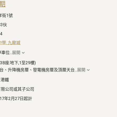
b期
孝街1號
83伙
24
中學: 九龍城
停車位
...
展開
,3B座:地下,1至29樓)
天台、升降機房層、發電機房層及頂層天台
...
展開
 港鐵
有限公司或其子公司
2017年2月27日起計