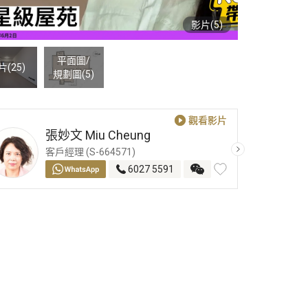
影片(5)
平面圖
/
片(25)
規劃圖
(5)
觀看影片
觀看影片
張妙文
Miu Cheung
客戶經理 (S-664571)
6027 5591