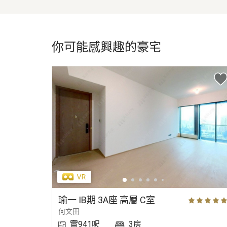
你可能感興趣的豪宅
瑜一 IB期 3A座 高層 C室
何文田
實941呎
3房