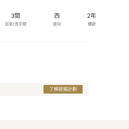
3
間
西
2
年
浴室/洗手間
座向
樓齡
了解按揭計劃