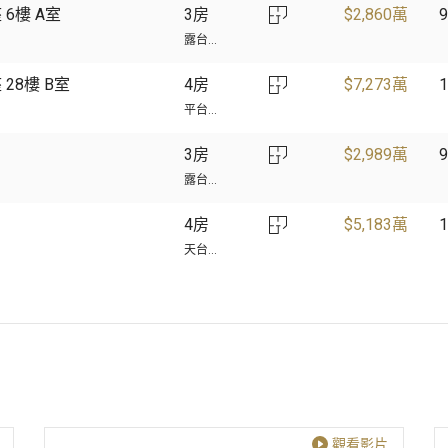
 6樓 A室
3房
$
2,860萬
9
露台...
 28樓 B室
4房
$
7,273萬
1
平台...
3房
$
2,989萬
9
露台...
4房
$
5,183萬
1
天台...
觀看影片