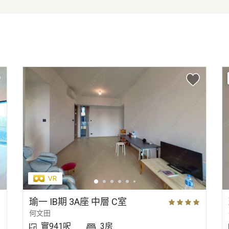
瑜一 IB期 3A座 中層 C室
何文田
實941呎
3房