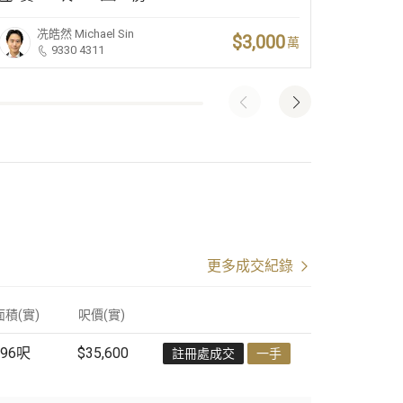
冼皓然
Michael Sin
張
$3,000
萬
9330 4311
更多成交紀錄
面積(實)
呎價
(
實
)
96
呎
$35,600
註冊處成交
一手