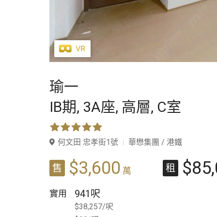
瑜一
IB期,
3A座,
高層,
C室
何文田 忠孝街1號
華懋集團 / 港鐵
$3,600
$85
售
租
萬
941呎
實用
$38,257/呎