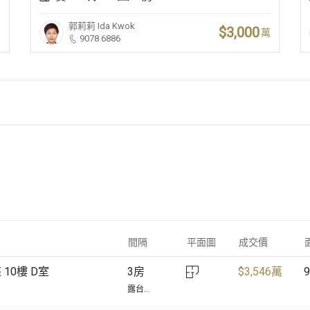
郭莉莉
Ida Kwok
$3,000
萬
萬
9078 6886
間隔
平面圖
成交價
 10樓 D室
3房
$
3,546萬
9
露台...