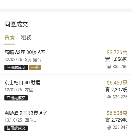
同區成交
買賣
租務
$
3,726萬
高臨 A2座 30樓 A室
實
1,056
呎
02/03/26
3房
露台...
@
$35,280
註冊處成交
一手
$
6,450萬
京士柏山 40 號屋
實
2,207
呎
12/02/26
花園
@
$29,225
註冊處成交
$
6,508萬
君頤峰 9座 33樓 A室
實
2,729
呎
13/10/25
車位...
@
$23,847
註冊處成交