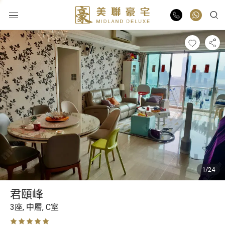
物業出售
物業出租
業主放盤
豪宅報告
1/24
豪宅資訊
君頤峰
更多樓盤
3座,
中層,
C室