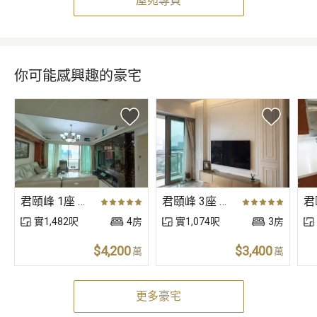
屋苑專頁
你可能感興趣的豪宅
君頤峰 1座 低層 A室
君頤峰 3座 高層 B室
實1,482呎
4房
實1,074呎
3房
$4,200
$3,400
萬
萬
更多豪宅