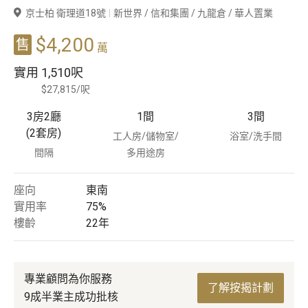
京士柏 衛理道18號
新世界 / 信和集團 / 九龍倉 / 華人置業
豪宅專家
$4,200
售
萬
豪宅分行
實用
1,510呎
$27,815/呎
3房2廳
1
間
3
間
(2套房)
工人房/儲物室/
浴室/洗手間
間隔
多用途房
座向
東南
實用率
75%
樓齡
22
年
專業顧問為你服務
了解按揭計劃
9成半業主成功批核