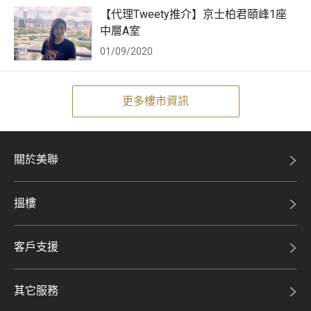
【代理Tweety推介】京士柏君頤峰1座
中層A室
01/09/2020
更多樓市資訊
關於美聯
美聯集團
搵樓
投資者關係
二手盤
集團動態
客戶支援
租盤
人才招募
自助放盤
買賣流程
其它服務
網站地圖
豪宅專家