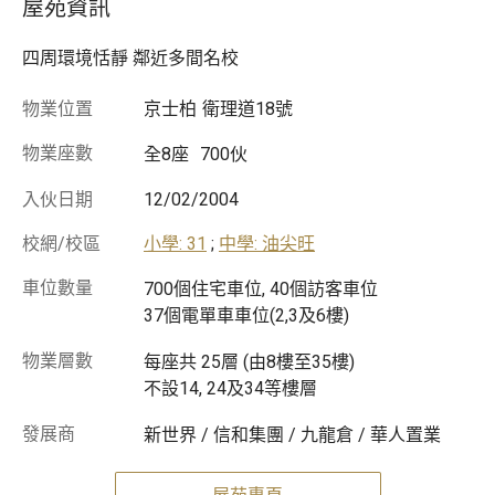
屋苑資訊
四周環境恬靜 鄰近多間名校
物業位置
京士柏
衛理道18號
物業座數
全8座
700伙
入伙日期
12/02/2004
校網/校區
小學: 31
;
中學: 油尖旺
車位數量
700個住宅車位, 40個訪客車位
37個電單車車位(2,3及6樓)
物業層數
每座共 25層 (由8樓至35樓)
不設14, 24及34等樓層
發展商
新世界 / 信和集團 / 九龍倉 / 華人置業