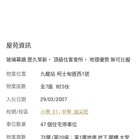
屋苑資訊
玻璃幕牆 歷久常新， 頂級住客會所， 地理優勢 無可比擬
物業位置
九龍站
柯士甸道西1號
物業座數
全7座
825伙
入伙日期
29/03/2007
校網/校區
小學: 31
;
中學: 油尖旺
車位數量
47 個住宅停車位
物業層數
73層 (第20座：第1層地庫,地下,閣樓,大堂