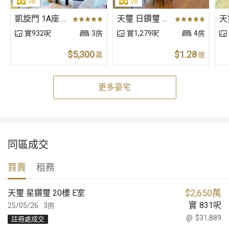
凱旋門 1A座 (朝日閣) 低層 C室
天璽 日鑽璽 高層 E室
實932呎
3房
實1,279呎
4房
$5,300
$1.28
萬
億
更多豪宅
同區成交
買賣
租務
$
2,650萬
天璽 星鑽璽 20樓 E室
實
831
呎
25/05/26
3房
@
$31,889
註冊處成交