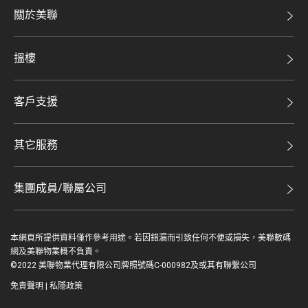
關於美聯
美聯集團
搵樓
投資者關係
二手盤
集團動態
客戶支援
租盤
人才招募
自助放盤
買賣流程
其它服務
網站地圖
豪宅專家
豪宅資訊
豪宅分行
集團成員/聯屬公司
美聯精英會
查詢熱線
美聯物業
美聯慈善基金
聯絡我們
本網頁所提供資料僅作參考用途。若因錯漏而引致任何不便或損失，美聯數碼
鋑聯控股*
美善會
網及美聯物業概不負責。
繳款方式
©2022 美聯物業代理有限公司牌照號碼C-000982及或其有聯繫公司
美聯工商舖*
資深好友
免責聲明
|
私隱政策
美聯中國
登入 / 註冊
地產代理管理協會