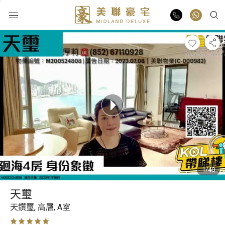
物業出售
物業出租
業主放盤
豪宅報告
1/40
豪宅資訊
天璽
更多樓盤
天鑽璽,
高層,
A室