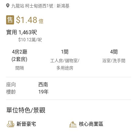
九龍站 柯士甸道西1號
新鴻基
豪宅專家
$1.48
售
億
豪宅分行
實用
1,463呎
$10.12萬/呎
4房2廳
1
間
4
間
(2套房)
工人房/儲物室/
浴室/洗手間
間隔
多用途房
座向
西南
樓齡
19
年
單位特色/景觀
新晉豪宅
核心商業區