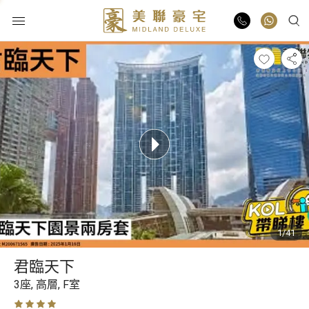
物業出售
物業出租
業主放盤
豪宅報告
1/41
豪宅資訊
君臨天下
更多樓盤
3座,
高層,
F室