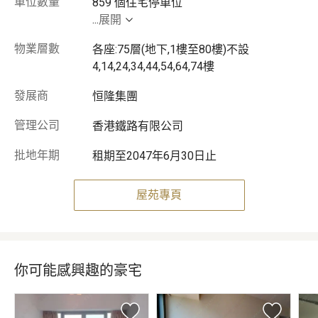
車位數量
...
展開
物業層數
各座:75層(地下,1樓至80樓)不設
4,14,24,34,44,54,64,74樓
發展商
恒隆集團
管理公司
香港鐵路有限公司
批地年期
租期至2047年6月30日止
屋苑專頁
你可能感興趣的豪宅