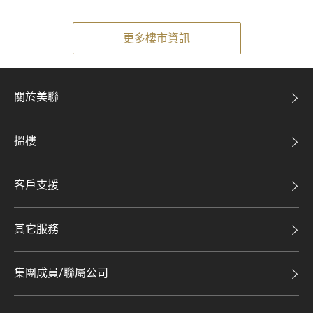
更多樓市資訊
關於美聯
美聯集團
搵樓
投資者關係
二手盤
集團動態
客戶支援
租盤
人才招募
自助放盤
買賣流程
其它服務
網站地圖
豪宅專家
豪宅資訊
豪宅分行
集團成員/聯屬公司
美聯精英會
查詢熱線
美聯物業