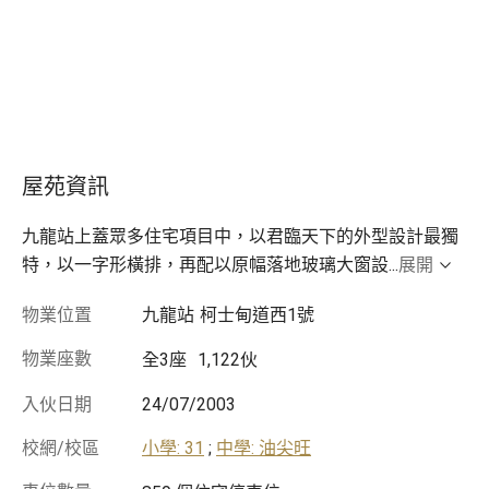
屋苑資訊
九龍站上蓋眾多住宅項目中，以君臨天下的外型設計最獨
特，以一字形橫排，再配以原幅落地玻璃大窗設
...
展開
物業位置
九龍站
柯士甸道西1號
物業座數
全3座
1,122伙
入伙日期
24/07/2003
校網/校區
小學: 31
;
中學: 油尖旺