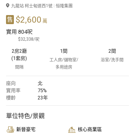
九龍站 柯士甸道西1號
恒隆集團
豪宅專家
$2,600
售
萬
豪宅分行
實用
804呎
$32,338/呎
2房2廳
1
間
2
間
(1套房)
工人房/儲物室/
浴室/洗手間
間隔
多用途房
座向
北
實用率
75%
樓齡
23
年
單位特色/景觀
新晉豪宅
核心商業區