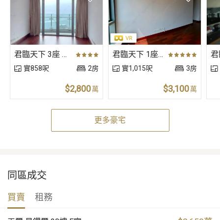
君臨天下 3座 中層 A室
君臨天下 1座 低層 A室
實858呎
2房
實1,015呎
3房
$2,800
$3,100
萬
萬
更多豪宅
同區成交
買賣
租務