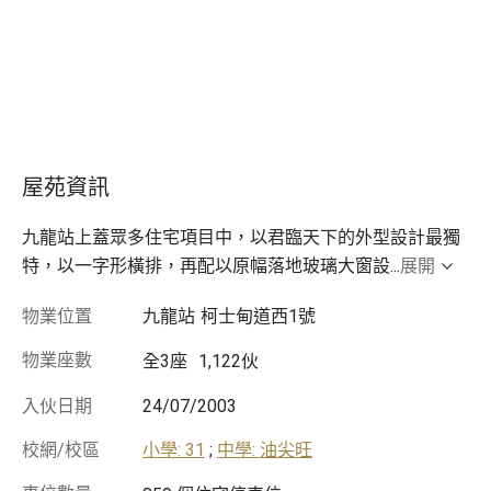
屋苑資訊
九龍站上蓋眾多住宅項目中，以君臨天下的外型設計最獨
特，以一字形橫排，再配以原幅落地玻璃大窗設
...
展開
物業位置
九龍站
柯士甸道西1號
物業座數
全3座
1,122伙
入伙日期
24/07/2003
校網/校區
小學: 31
;
中學: 油尖旺