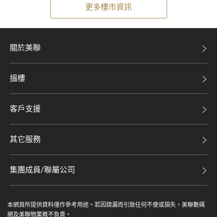
更多樓市資訊
關於美聯
美聯集團
搵樓
投資者關係
二手盤
集團動態
客戶支援
租盤
人才招募
自助放盤
買賣流程
其它服務
網站地圖
豪宅專家
豪宅資訊
豪宅分行
集團成員/聯屬公司
美聯精英會
查詢熱線
美聯物業
美聯慈善基金
聯絡我們
本網頁所提供資料僅作參考用途。若因錯漏而引致任何不便或損失，美聯數碼
鋑聯控股*
美善會
網及美聯物業概不負責。
繳款方式