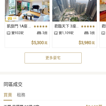
凱旋門 1A座 (朝日閣) 低層 C室
君臨天下 3座 高層 D室
實932呎
3房
實1,109呎
3房
$5,300
$3,980
萬
萬
更多豪宅
同區成交
買賣
租務