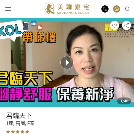
物業出售
物業出租
業主放盤
豪宅報告
1/46
豪宅資訊
君臨天下
更多樓盤
1座,
高層,
F室