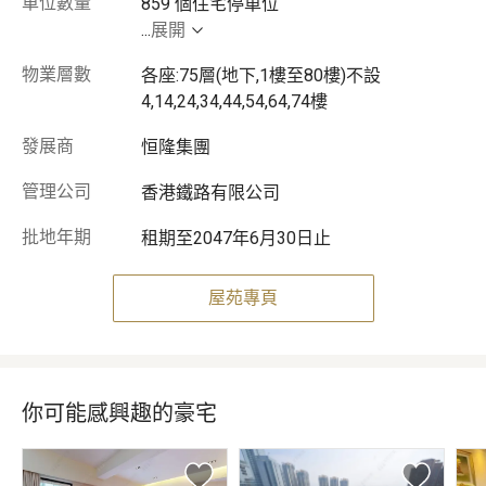
車位數量
...
展開
物業層數
各座:75層(地下,1樓至80樓)不設
4,14,24,34,44,54,64,74樓
發展商
恒隆集團
管理公司
香港鐵路有限公司
批地年期
租期至2047年6月30日止
屋苑專頁
你可能感興趣的豪宅