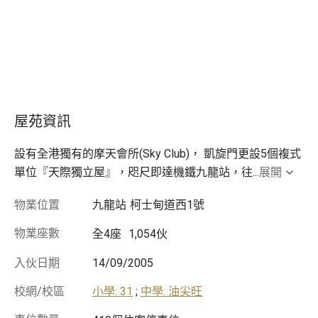
屋苑資訊
設有全港獨有的摩天會所(Sky Club)， 凱旋門更設5個複式
單位『天際獨立屋』，咫尺即達機鐵九龍站，往
...
展開
物業位置
九龍站
柯士甸道西1號
物業座數
全4座
1,054伙
入伙日期
14/09/2005
校網/校區
小學: 31
;
中學: 油尖旺