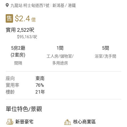
九龍站 柯士甸道西1號
新鴻基 / 港鐵
豪宅專家
$2.4
售
億
豪宅分行
實用
2,522呎
$95,163/呎
5房2廳
1
間
5
間
(2套房)
工人房/儲物室/
浴室/洗手間
間隔
多用途房
座向
東南
實用率
76%
樓齡
21
年
單位特色/景觀
新晉豪宅
核心商業區