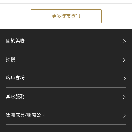
更多樓市資訊
關於美聯
美聯集團
搵樓
投資者關係
二手盤
集團動態
客戶支援
租盤
人才招募
自助放盤
買賣流程
其它服務
網站地圖
豪宅專家
豪宅資訊
豪宅分行
集團成員/聯屬公司
美聯精英會
查詢熱線
美聯物業