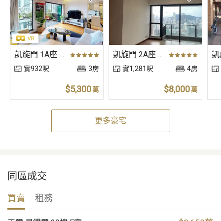
凱旋門 1A座 (朝日閣) 低層 C室
凱旋門 2A座 (映月閣) 高層 A室
實932呎
3房
實1,281呎
4房
$5,300
$8,000
萬
萬
更多豪宅
同區成交
買賣
租務