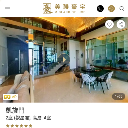
物業出售
物業出租
業主放盤
豪宅報告
1/65
豪宅資訊
凱旋門
更多樓盤
2座 (觀星閣),
高層,
A室