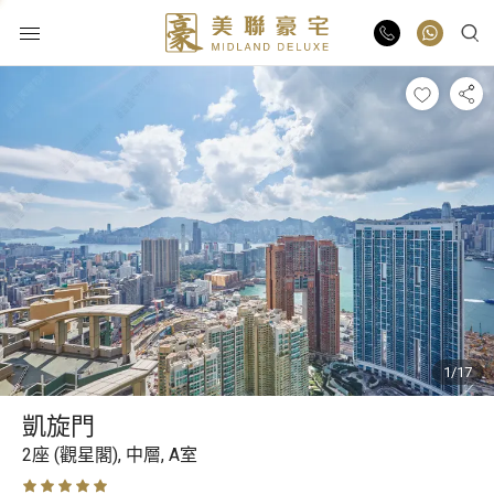
物業出售
物業出租
業主放盤
豪宅報告
1/17
豪宅資訊
凱旋門
更多樓盤
2座 (觀星閣),
中層,
A室