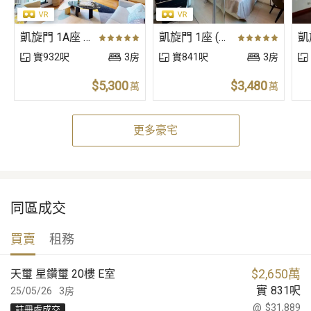
凱旋門 1A座 (朝日閣) 低層 C室
凱旋門 1座 (摩天閣) 中層 B室
實932呎
3房
實841呎
3房
$5,300
$3,480
萬
萬
更多豪宅
同區成交
買賣
租務
$
2,650萬
天璽 星鑽璽 20樓 E室
實
831
呎
25/05/26
3房
@
$31,889
註冊處成交