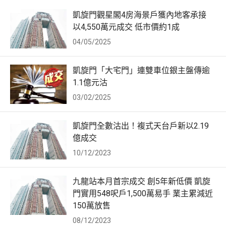
凱旋門觀星閣4房海景戶獲內地客承接
以4,550萬元成交 低市價約1成
04/05/2025
凱旋門「大宅門」連雙車位銀主盤傳逾
1.1億元沽
03/02/2025
凱旋門全數沽出！複式天台戶新以2.19
億成交
10/12/2023
九龍站本月首宗成交 創5年新低價 凱旋
門實用548呎戶1,500萬易手 業主累減近
150萬放售
08/12/2023