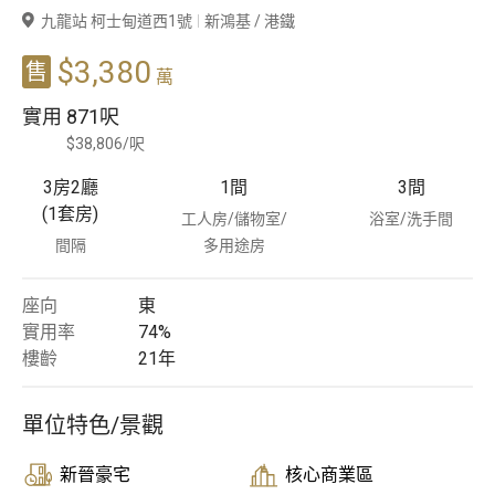
九龍站 柯士甸道西1號
新鴻基 / 港鐵
豪宅專家
$3,380
售
萬
豪宅分行
實用
871呎
$38,806/呎
3房2廳
1
間
3
間
(1套房)
工人房/儲物室/
浴室/洗手間
間隔
多用途房
座向
東
實用率
74%
樓齡
21
年
單位特色/景觀
新晉豪宅
核心商業區