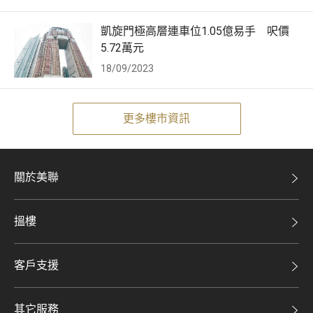
凱旋門極高層連車位1.05億易手 呎價
5.72萬元
18/09/2023
更多樓市資訊
關於美聯
美聯集團
搵樓
投資者關係
二手盤
集團動態
客戶支援
租盤
人才招募
自助放盤
買賣流程
其它服務
網站地圖