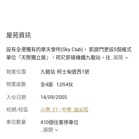
屋苑資訊
設有全港獨有的摩天會所(Sky Club)， 凱旋門更設5個複式
單位『天際獨立屋』，咫尺即達機鐵九龍站，往
...
展開
物業位置
九龍站
柯士甸道西1號
物業座數
全4座
1,054伙
入伙日期
14/09/2005
校網/校區
小學: 31
;
中學: 油尖旺
車位數量
...
展開