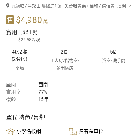
九龍塘 / 筆架山 廣播道1號
尖沙咀置業 / 信和 / 億信置
...
展開
豪宅專家
$4,980
售
萬
豪宅分行
實用
1,661呎
$29,982/呎
4房2廳
2
間
5
間
(2套房)
工人房/儲物室/
浴室/洗手間
間隔
多用途房
座向
西南
實用率
77%
樓齡
15
年
單位特色/景觀
小學名校網
連有蓋車位