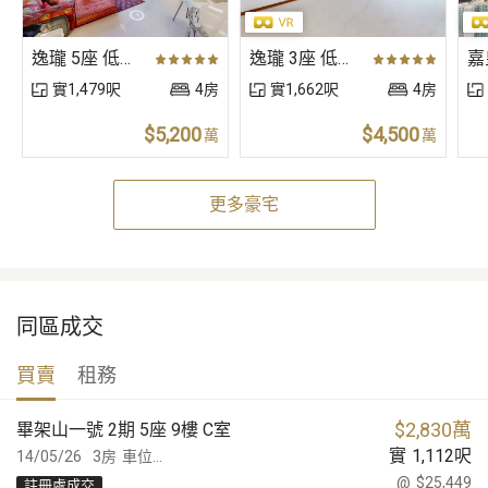
逸瓏 5座 低層 A室
逸瓏 3座 低層 A室
實1,479呎
4房
實1,662呎
4房
$5,200
$4,500
萬
萬
更多豪宅
同區成交
買賣
租務
$
2,830萬
畢架山一號 2期 5座 9樓 C室
實
1,112
呎
14/05/26
3房
車位...
@
$25,449
註冊處成交