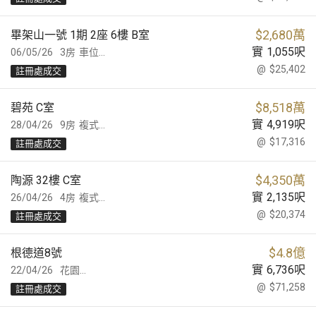
$
2,680萬
畢架山一號 1期 2座 6樓 B室
實
1,055
呎
06/05/26
3房
車位...
@
$25,402
註冊處成交
$
8,518萬
碧苑 C室
實
4,919
呎
28/04/26
9房
複式...
@
$17,316
註冊處成交
$
4,350萬
陶源 32樓 C室
實
2,135
呎
26/04/26
4房
複式...
@
$20,374
註冊處成交
$
4.8億
根德道8號
實
6,736
呎
22/04/26
花園...
@
$71,258
註冊處成交