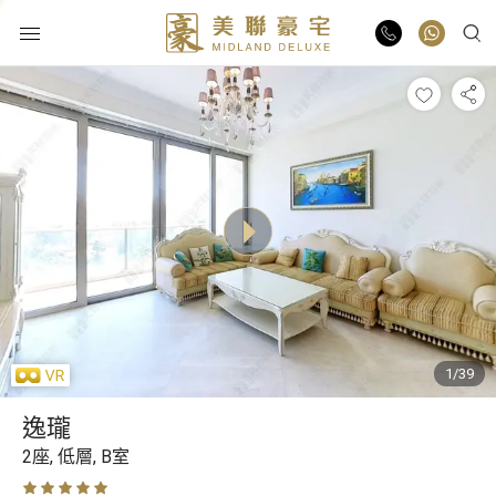
物業出售
物業出租
業主放盤
豪宅報告
1/39
豪宅資訊
逸瓏
更多樓盤
2座,
低層,
B室