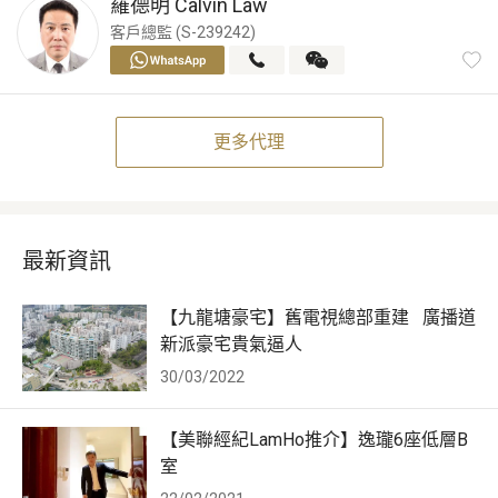
羅德明
Calvin Law
客戶總監 (S-239242)
更多代理
最新資訊
【九龍塘豪宅】舊電視總部重建 廣播道
新派豪宅貴氣逼人
30/03/2022
【美聯經紀LamHo推介】逸瓏6座低層B
室