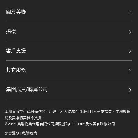
關於美聯
美聯集團
搵樓
投資者關係
二手盤
集團動態
客戶支援
租盤
人才招募
自助放盤
買賣流程
其它服務
網站地圖
豪宅專家
豪宅資訊
豪宅分行
集團成員/聯屬公司
美聯精英會
查詢熱線
美聯物業
美聯慈善基金
聯絡我們
本網頁所提供資料僅作參考用途。若因錯漏而引致任何不便或損失，美聯數碼
鋑聯控股*
美善會
網及美聯物業概不負責。
繳款方式
©2022 美聯物業代理有限公司牌照號碼C-000982及或其有聯繫公司
美聯工商舖*
資深好友
免責聲明
|
私隱政策
美聯中國
登入 / 註冊