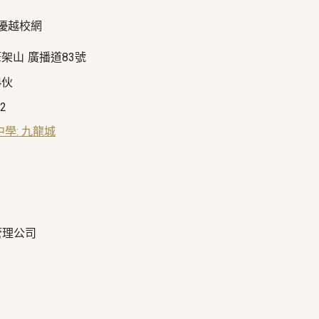
 優越校網
筆架山
廣播道83號
4伙
02
中學: 九龍城
管理公司