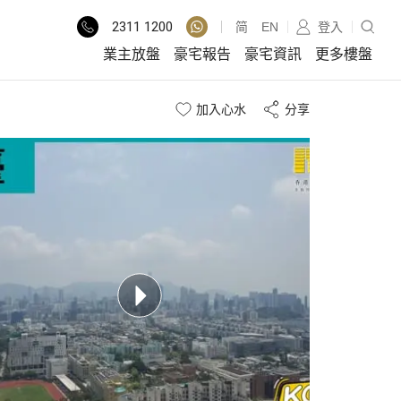
2311
1200
简
EN
登入
業主放盤
豪宅報告
豪宅資訊
更多樓盤
加入心水
分享