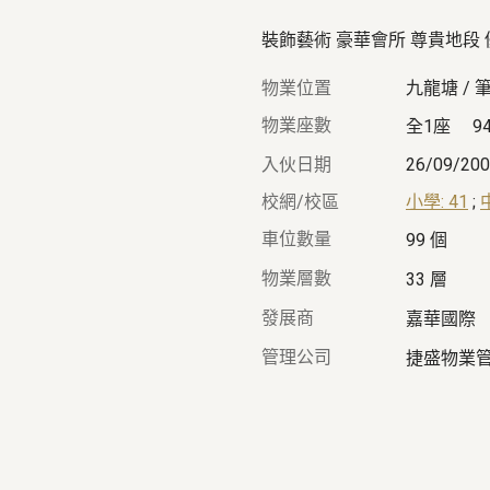
裝飾藝術 豪華會所 尊貴地段
物業位置
九龍塘 / 
物業座數
全1座
9
入伙日期
26/09/20
校網/校區
小學: 41
;
車位數量
99 個
物業層數
33 層
發展商
嘉華國際
管理公司
捷盛物業