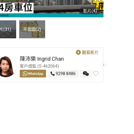
影片(4)
片(31)
平面圖
(2)
觀看影片
觀看影片
陳沛樂
Ingrid Chan
客戶總監 (S-462064)
9298 8486