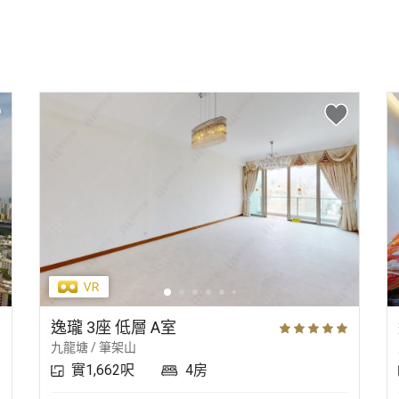
逸瓏 3座 低層 A室
九龍塘 / 筆架山
實1,662呎
4房