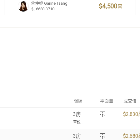
曾仲婷
Garine Tsang
$4,500
萬
萬
6683 3710
間隔
平面圖
成交價
室
3房
$
2,83
車位...
室
3房
$
2,68