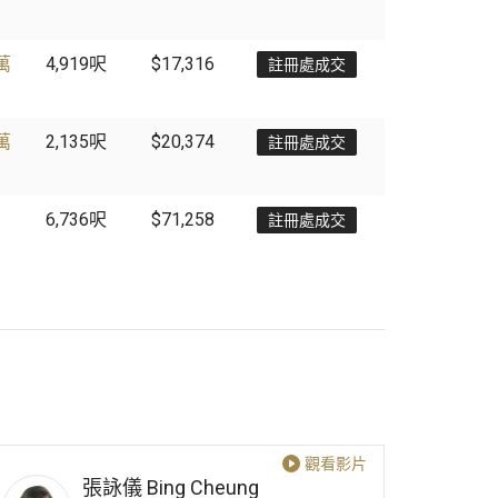
8萬
4,919
呎
$17,316
註冊處成交
0萬
2,135
呎
$20,374
註冊處成交
6,736
呎
$71,258
註冊處成交
觀看影片
張詠儀
Bing Cheung