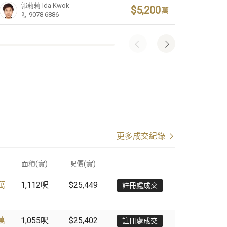
郭莉莉
Ida Kwok
薛
$5,200
萬
9078 6886
更多成交紀錄
面積(實)
呎價
(
實
)
0萬
1,112
呎
$25,449
註冊處成交
0萬
1,055
呎
$25,402
註冊處成交