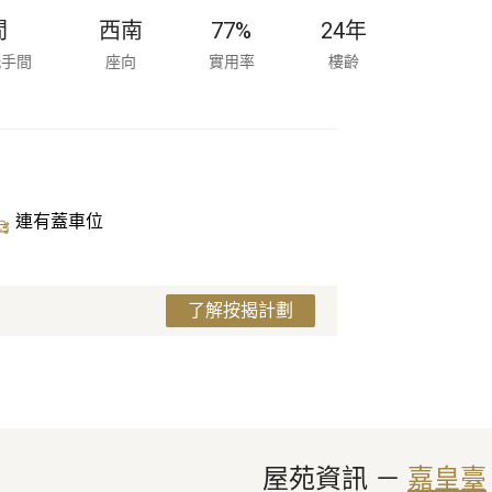
間
西南
77%
24
年
洗手間
座向
實用率
樓齡
連有蓋車位
了解按揭計劃
屋苑資訊
 － 
嘉皇臺