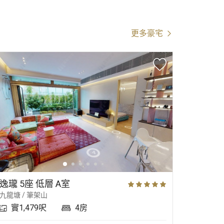
更多豪宅
逸瓏 5座 低層 A室
畢架山一
九龍塘 / 筆架山
九龍塘 /
實1,479呎
4房
實2,