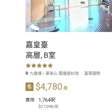
嘉皇臺
高層,
B室
九龍塘 / 筆架山 廣播道83號
嘉華國際
$4,780
售
萬
1,764呎
實用
$27,098/呎