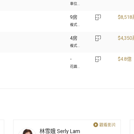
車位...
9房
$
8,51
複式...
4房
$
4,35
複式...
$
4.8億
花園...
觀看影片
林雪娥
Serly Lam