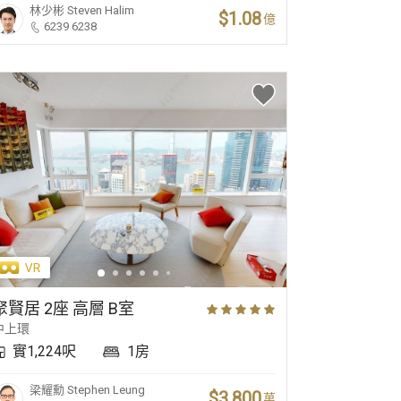
林少彬
Steven Halim
$1.08
億
6239 6238
聚賢居 2座 高層 B室
中上環
實1,224呎
1房
梁耀勳
Stephen Leung
$3,800
萬