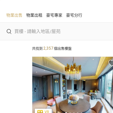
物業出售
物業出租
豪宅專家
豪宅分行
物業出售
物業出租
豪宅專家
豪宅分行
2,357
共找到
個出售樓盤
熱門搜尋
康樂園
比華利山
駿景園/御龍山
主題搵樓
區域
景觀
單位特色