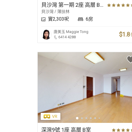
貝沙灣 第一期 2座 高層 B室
貝沙灣 / 薄扶林
實2,303呎
6房
唐美玉
Maggie Tong
$1.8
6414 4288
深灣9號 1座 高層 B室