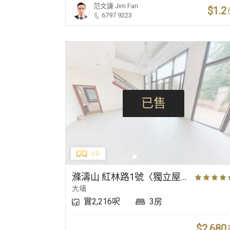
范文謙
Jim Fan
$1.2
6797 9223
已售
滌濤山 紅林路1號〈獨立屋〉
大埔
實2,216呎
3房
$2,680