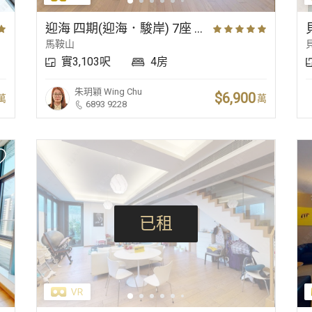
新晉豪宅
核心商業區
毗鄰沙灘
迎海 四期(迎海．駿岸) 7座 低層 A室
馬鞍山
實3,103呎
4房
朱玥穎
Wing Chu
$6,900
萬
萬
6893 9228
已租