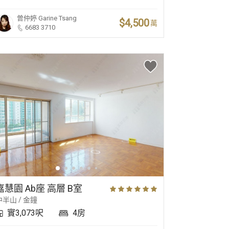
曾仲婷
Garine Tsang
$4,500
萬
6683 3710
嘉慧園 Ab座 高層 B室
中半山 / 金鐘
實3,073呎
4房