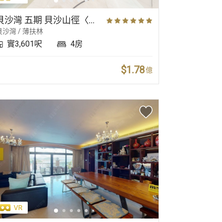
毗鄰遊艇會
毗鄰高球場
貝沙灣 五期 貝沙山徑〈獨立屋〉
貝沙灣 / 薄扶林
實3,601呎
4房
$1.78
億