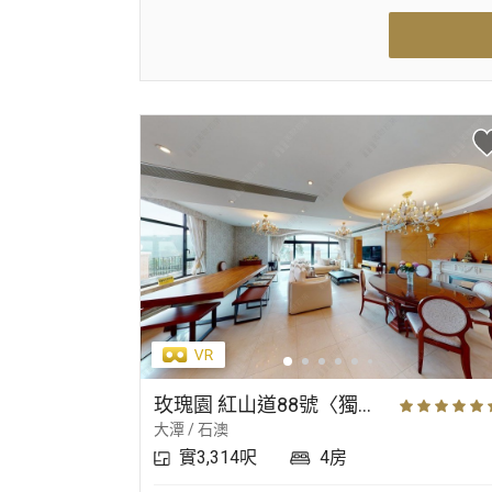
玫瑰園 紅山道88號〈獨立屋〉
大潭 / 石澳
實3,314呎
4房