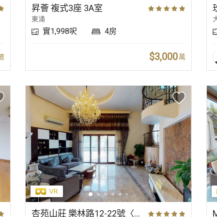
昇薈 複式3座 3A室
東涌
實1,998呎
4房
$3,000
億
萬
杏苑山莊 樂林路12-22號〈獨立屋〉