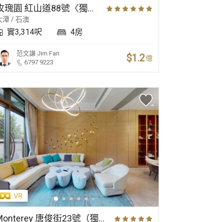
玫瑰園 紅山道88號〈獨立屋〉
大潭 / 石澳
實3,314呎
4房
范文謙
Jim Fan
$1.2
億
6797 9223
Monterey 唐俊街23號（獨立屋）