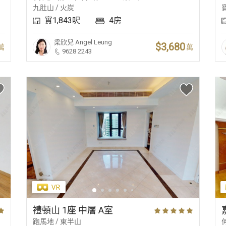
九肚山 / 火炭
實1,843呎
4房
梁欣兒
Angel Leung
$3,680
萬
萬
9628 2243
禮頓山 1座 中層 A室
跑馬地 / 東半山