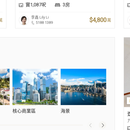
實1,087呎
3房
李鑫
Lily Li
$4,800
萬
萬
5188 1389
核心商業區
海景
新晉豪宅