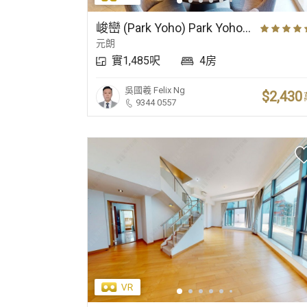
傳統豪宅
小學名校網
近郊豪宅
峻巒 (Park Yoho) Park Yoho Genova 2A期 29座 高層 A室
元朗
實1,485呎
4房
吳國羲
Felix Ng
$2,430
9344 0557