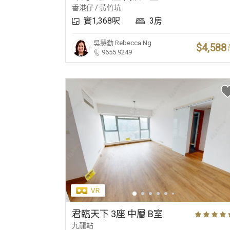
香港仔 / 黃竹坑
實1,368呎
3房
吳慧勤
Rebecca Ng
$4,588
9655 9249
君臨天下 3座 中層 B室
九龍站