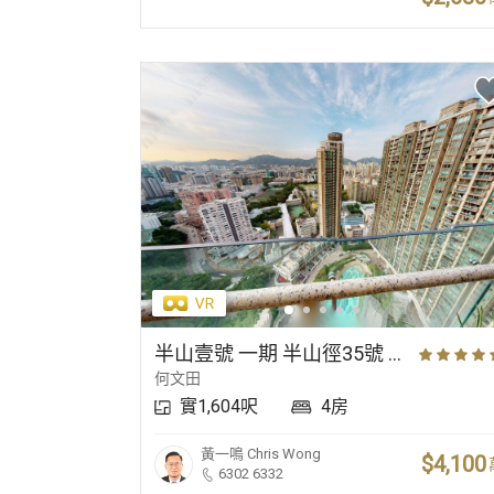
半山壹號 一期 半山徑35號 高層 35室
何文田
實1,604呎
4房
黃一鳴
Chris Wong
$4,100
6302 6332