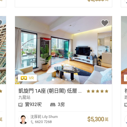
凱旋門 1A座 (朝日閣) 低層 C室
九龍站
實932呎
3房
沈厚莉
Lily Shum
$5,300
萬
萬
6620 7268