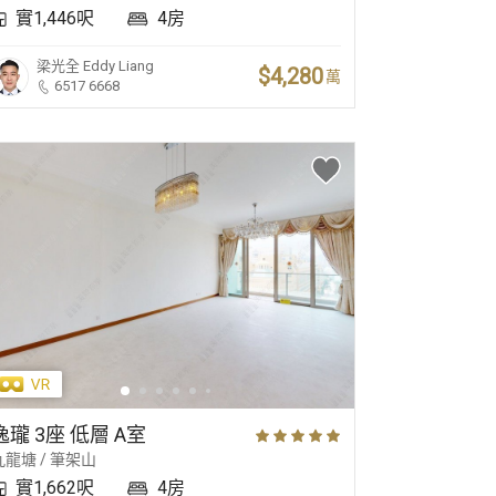
實1,446呎
4房
梁光全
Eddy Liang
$4,280
萬
6517 6668
無敵海景
花園洋房
精
逸瓏 3座 低層 A室
九龍塘 / 筆架山
實1,662呎
4房