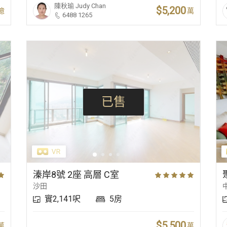
陳秋瑜
Judy Chan
$5,200
億
萬
6488 1265
已售
溱岸8號 2座 高層 C室
沙田
實2,141呎
5房
$5,500
萬
萬