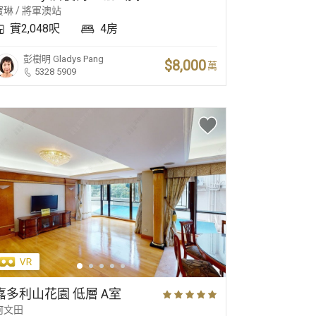
寶琳 / 將軍澳站
實2,048呎
4房
彭樹明
Gladys Pang
$8,000
萬
5328 5909
嘉多利山花園 低層 A室
何文田