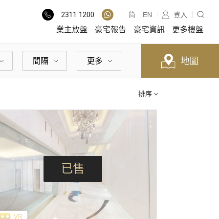
2311
1200
简
EN
登入
業主放盤
豪宅報告
豪宅資訊
更多樓盤
地圖
間隔
更多
排序
已售