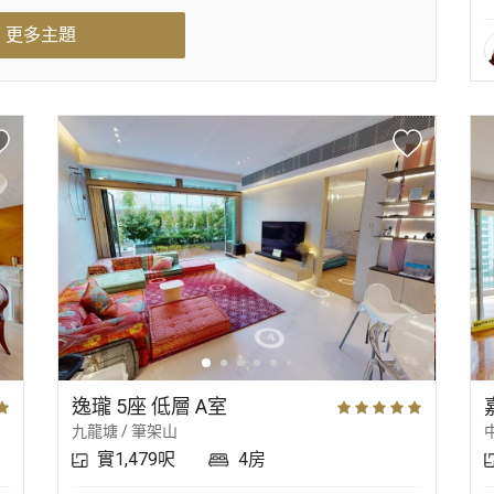
更多主題
逸瓏 5座 低層 A室
九龍塘 / 筆架山
實1,479呎
4房