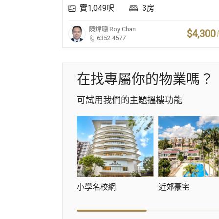
實1,049呎
3房
陳煒聰
Roy Chan
$4,300
6352 4577
在找專屬你的物業嗎？
可試用我們的主題搵樓功能
小學名校網
近郊豪宅