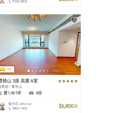
9130 4870
禮頓山 3座 高層 A室
跑馬地 / 東半山
實1,461呎
4房
黎大可
John Lai
$6,800
萬
9829 1923