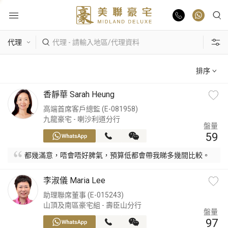
物業出售
排序
物業出租
香靜華 Sarah Heung
高端首席客戶總監 (E-081958)
業主放盤
九龍豪宅 - 喇沙利道分行
盤量
59
豪宅報告
都幾滿意，唔會唔好脾氣，預算低都會帶我睇多幾間比較。
豪宅資訊
李淑儀 Maria Lee
助理聯席董事 (E-015243)
山頂及南區豪宅組 - 壽臣山分行
更多樓盤
盤量
97