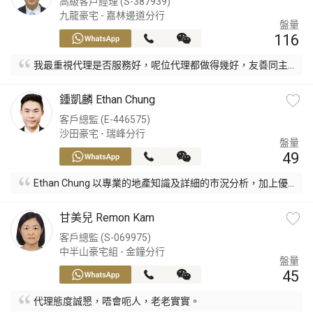
高級客戶經理 (S-387939)
九龍豪宅 - 嘉林邊道分行
盤量
116
我最重視代理是否服務好，呢位代理都做得幾好，友善同主
動。
鍾凱麟 Ethan Chung
客戶總監 (E-446575)
沙田豪宅 - 瑞峰分行
盤量
49
Ethan Chung 以專業的地產知識及詳細的市況分析，加上優
質的服務態度， 幫助本人得以購入筍盤。
甘美兒 Remon Kam
客戶總監 (S-069975)
中半山豪宅組 - 金鐘分行
盤量
45
代理態度誠懇，唔會呃人，老老實實。