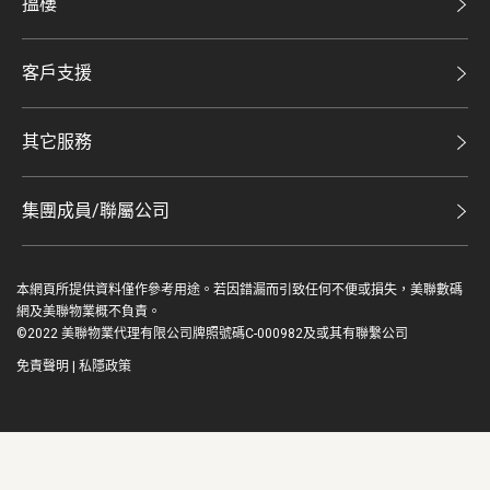
搵樓
投資者關係
二手盤
集團動態
客戶支援
租盤
人才招募
自助放盤
買賣流程
其它服務
網站地圖
豪宅專家
豪宅資訊
豪宅分行
集團成員/聯屬公司
美聯精英會
查詢熱線
美聯物業
美聯慈善基金
聯絡我們
本網頁所提供資料僅作參考用途。若因錯漏而引致任何不便或損失，美聯數碼
鋑聯控股*
美善會
網及美聯物業概不負責。
繳款方式
©2022 美聯物業代理有限公司牌照號碼C-000982及或其有聯繫公司
美聯工商舖*
資深好友
免責聲明
|
私隱政策
美聯中國
地產代理管理協會
美聯澳門
豪宅專家 | 豪宅 | 美聯物業 Midland Realty
美聯金融集團