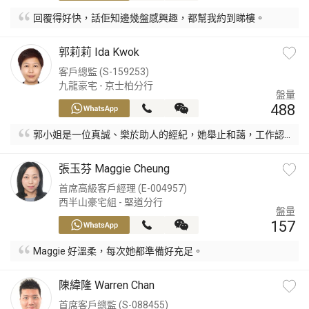
豪宅專家
回覆得好快，話佢知邊幾盤感興趣，都幫我約到睇樓。
郭莉莉 Ida Kwok
豪宅分行
客戶總監 (S-159253)
九龍豪宅 - 京士柏分行
盤量
488
郭小姐是一位真誠、樂於助人的經紀，她舉止和藹，工作認
真及負責。
張玉芬 Maggie Cheung
首席高級客戶經理 (E-004957)
西半山豪宅組 - 堅道分行
盤量
157
Maggie 好溫柔，每次她都準備好充足。
陳緯隆 Warren Chan
首席客戶總監 (S-088455)