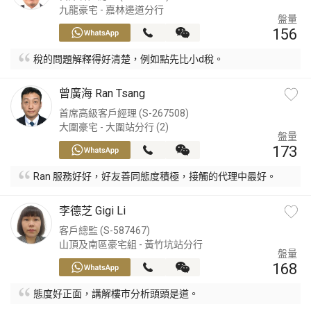
九龍豪宅 - 嘉林邊道分行
盤量
156
稅的問題解釋得好清楚，例如點先比小d稅。
曾廣海 Ran Tsang
首席高級客戶經理 (S-267508)
大圍豪宅 - 大圍站分行 (2)
盤量
173
Ran 服務好好，好友善同態度積極，接觸的代理中最好。
李德芝 Gigi Li
客戶總監 (S-587467)
山頂及南區豪宅組 - 黃竹坑站分行
盤量
168
態度好正面，講解樓市分析頭頭是道。