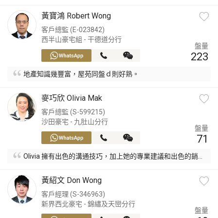
黃寶鴻 Robert Wong
客戶總監 (E-023842)
西半山豪宅組 - 干德道分行
盤量
223
地產知識幾豐富，屋苑同盤ｄ則好熟。
麥巧欣 Olivia Mak
客戶總監 (S-599215)
沙田豪宅 - 九肚山分行
盤量
71
Olivia 擁有出色的溝通技巧，加上她的專業建議和出色的銷售
技巧，我完全有信心我的房產很快就會以我預期價格及時間
內出售。
黃紹文 Don Wong
客戶經理 (S-346963)
新界西北豪宅 - 錦繡及天巒分行
盤量